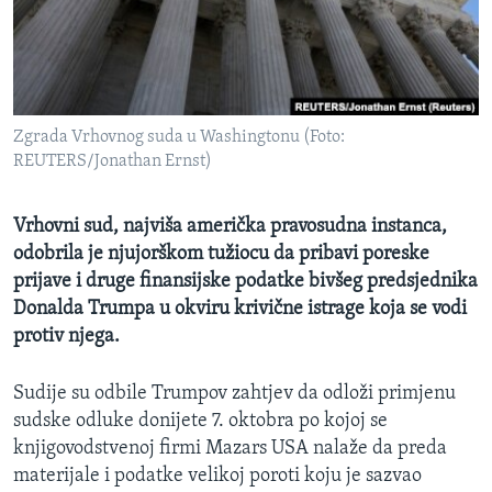
MAGAZIN
O GLASU AMERIKE
Learning English
Zgrada Vrhovnog suda u Washingtonu (Foto:
REUTERS/Jonathan Ernst)
PRATITE NAS
Vrhovni sud, najviša američka pravosudna instanca,
odobrila je njujorškom tužiocu da pribavi poreske
Jezici
prijave i druge finansijske podatke bivšeg predsjednika
Donalda Trumpa u okviru krivične istrage koja se vodi
protiv njega.
Sudije su odbile Trumpov zahtjev da odloži primjenu
sudske odluke donijete 7. oktobra po kojoj se
knjigovodstvenoj firmi Mazars USA nalaže da preda
materijale i podatke velikoj poroti koju je sazvao