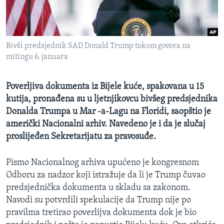
MAGAZIN
O GLASU AMERIKE
Bivši predsjednik SAD Donald Trump tokom govora na
Learning English
mitingu 6. januara
PRATITE NAS
Poverljiva dokumenta iz Bijele kuće, spakovana u 15
kutija, pronađena su u ljetnjikovcu bivšeg predsjednika
Donalda Trumpa u Mar -a-Lagu na Floridi, saopštio je
američki Nacionalni arhiv. Navedeno je i da je slučaj
Jezici
proslijeđen Sekretarijatu za pravosuđe.
Pismo Nacionalnog arhiva upućeno je kongresnom
Odboru za nadzor koji istražuje da li je Trump čuvao
predsjednička dokumenta u skladu sa zakonom.
Navodi su potvrdili spekulacije da Trump nije po
pravilma tretirao poverlijva dokumenta dok je bio