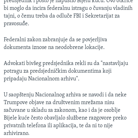
predsjednik i pošto je napustio Bijelu kuću. Ovo otkriće
bi moglo da incira federalnu istragu o čuvanju vladinih
tajni, o čemu treba da odluče FBI i Sekretarijat za
pravosuđe.
Federalni zakon zabranjuje da se povjerljiva
dokumenta iznose na neodobrene lokacije.
Advokati bivšeg predsjednika rekli su da "nastavljaju
potragu za predsjedničkim dokumentima koji
pripadaju Nacionalnom arhivu".
U saopštenju Nacionalnog arhiva se navodi i da neke
Trumpove objave na društvenim mrežama nisu
sačuvane u skladu sa zakonom, kao i da je osoblje
Bijele kuće često obavljalo službene razgovore preko
privatnih telefona ili aplikacija, te da ni to nije
arhivirano.