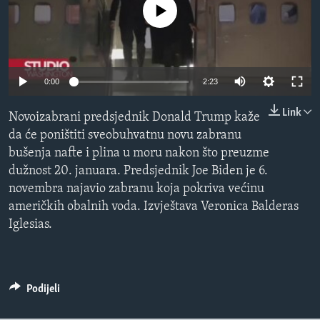
No media source currently available
MAGAZIN
O GLASU AMERIKE
Learning English
Auto
0:00
2:23
240p
Link
PRATITE NAS
Novoizabrani predsjednik Donald Trump kaže
360p
da će poništiti sveobuhvatnu novu zabranu
bušenja nafte i plina u moru nakon što preuzme
480p
Auto
240p
360p
480p
dužnost 20. januara. Predsjednik Joe Biden je 6.
720p
Jezici
novembra najavio zabranu koja pokriva većinu
720p
810p
810p
američkih obalnih voda. Izvještava Veronica Balderas
Iglesias.
Podijeli