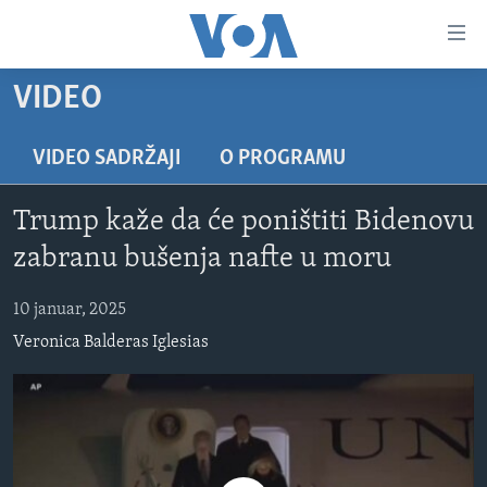
Linkovi
Pređi
na
VIDEO
glavni
TV PROGRAM
sadržaj
VIDEO
Pređi
VIDEO SADRŽAJI
O PROGRAMU
na
FOTOGRAFIJE DANA
glavnu
Trump kaže da će poništiti Bidenovu
VIJESTI
navigaciju
zabranu bušenja nafte u moru
Idi
NAUKA I TEHNOLOGIJA
SJEDINJENE AMERIČKE DRŽAVE
na
10 januar, 2025
SPECIJALNI PROJEKTI
BOSNA I HERCEGOVINA
pretragu
Veronica Balderas Iglesias
KORUPCIJA
SVIJET
SLOBODA MEDIJA
ŽENSKA STRANA
IZBJEGLIČKA STRANA