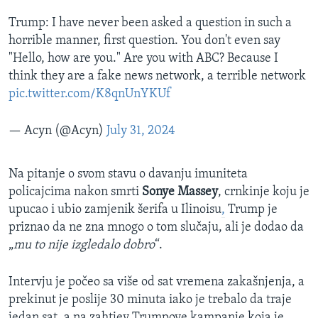
Trump: I have never been asked a question in such a
horrible manner, first question. You don't even say
"Hello, how are you." Are you with ABC? Because I
think they are a fake news network, a terrible network
pic.twitter.com/K8qnUnYKUf
— Acyn (@Acyn)
July 31, 2024
Na pitanje o svom stavu o davanju imuniteta
policajcima nakon smrti
Sonye Massey
, crnkinje koju je
upucao i ubio zamjenik šerifa u Ilinoisu
,
Trump je
priznao da ne zna mnogo o tom slučaju, ali je dodao da
„
mu to nije izgledalo dobro
“.
Intervju je počeo sa više od sat vremena zakašnjenja, a
prekinut je poslije 30 minuta iako je trebalo da traje
jedan sat, a na zahtjev Trumpove kampanje koja je