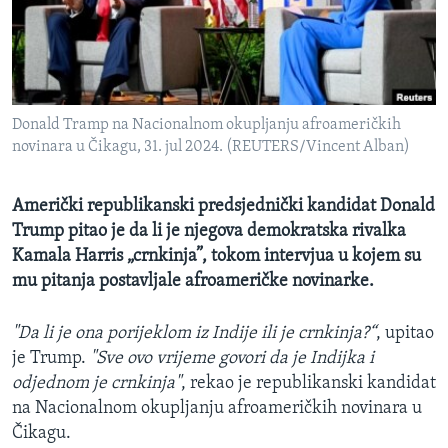
MAGAZIN
O GLASU AMERIKE
Learning English
Donald Tramp na Nacionalnom okupljanju afroameričkih
novinara u Čikagu, 31. jul 2024. (REUTERS/Vincent Alban)
PRATITE NAS
Američki republikanski predsjednički kandidat Donald
Trump pitao je da li je njegova demokratska rivalka
Jezici
Kamala Harris „crnkinja”, tokom intervjua u kojem su
mu pitanja postavljale afroameričke novinarke.
"Da li je ona porijeklom iz Indije ili je crnkinja?“
, upitao
je Trump.
"Sve ovo vrijeme govori da je Indijka i
odjednom je crnkinja"
, rekao je republikanski kandidat
na Nacionalnom okupljanju afroameričkih novinara u
Čikagu.