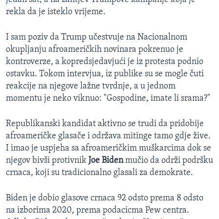
rekla da je isteklo vrijeme.
I sam poziv da Trump učestvuje na Nacionalnom
okupljanju afroameričkih novinara pokrenuo je
kontroverze, a kopredsjedavjući je iz protesta podnio
ostavku. Tokom intervjua, iz publike su se mogle čuti
reakcije na njegove lažne tvrdnje, a u jednom
momentu je neko viknuo: "Gospodine, imate li srama?"
Republikanski kandidat aktivno se trudi da pridobije
afroameričke glasače i održava mitinge tamo gdje žive.
I imao je uspjeha sa afroameričkim muškarcima dok se
njegov bivši protivnik
Joe Biden
mučio da održi podršku
crnaca, koji su tradicionalno glasali za demokrate.
Biden je dobio glasove crnaca 92 odsto prema 8 odsto
na izborima 2020, prema podacicma Pew centra.