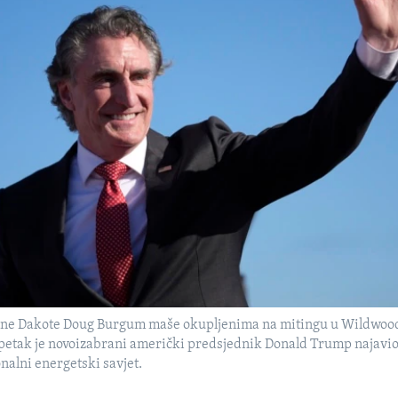
ne Dakote Doug Burgum maše okupljenima na mitingu u Wildwood
U petak je novoizabrani američki predsjednik Donald Trump najavi
onalni energetski savjet.