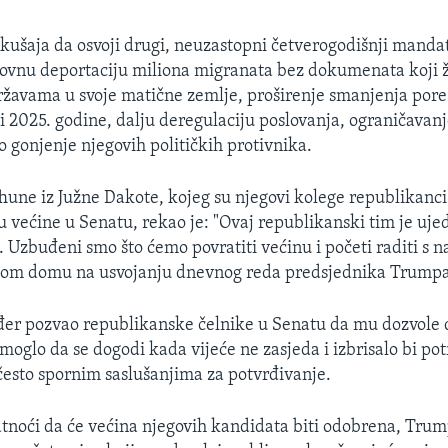
ušaja da osvoji drugi, neuzastopni četverogodišnji manda
ovnu deportaciju miliona migranata bez dokumenata koji ž
žavama u svoje matične zemlje, proširenje smanjenja porez
ći 2025. godine, dalju deregulaciju poslovanja, ograničavan
o gonjenje njegovih političkih protivnika.
hune iz Južne Dakote, kojeg su njegovi kolege republikanc
đu većine u Senatu, rekao je: "Ovaj republikanski tim je uj
 Uzbuđeni smo što ćemo povratiti većinu i početi raditi s
kom domu na usvojanju dnevnog reda predsjednika Trumpa
er pozvao republikanske čelnike u Senatu da mu dozvole 
 moglo da se dogodi kada vijeće ne zasjeda i izbrisalo bi po
često spornim saslušanjima za potvrđivanje.
tnoći da će većina njegovih kandidata biti odobrena, Trum