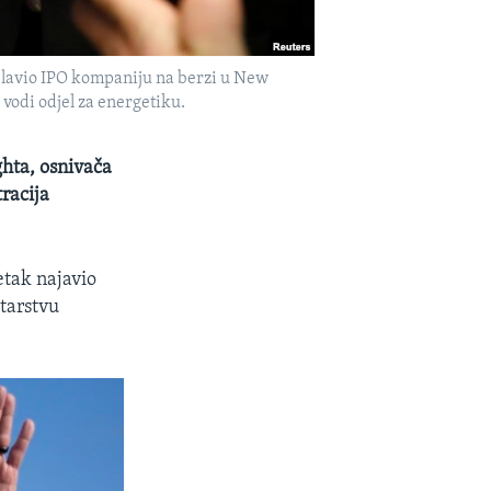
oslavio IPO kompaniju na berzi u New
vodi odjel za energetiku.
hta, osnivača
racija
etak najavio
starstvu