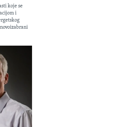
sti koje se
acijom i
ergetskog
 novoizabrani