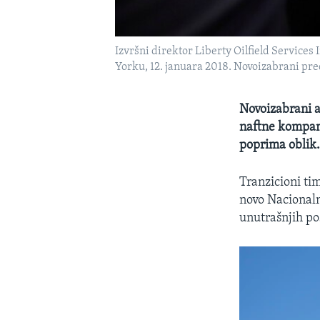
Izvršni direktor Liberty Oilfield Services
Yorku, 12. januara 2018. Novoizabrani pre
Novoizabrani 
naftne kompani
poprima oblik
Tranzicioni ti
novo Nacionaln
unutrašnjih po