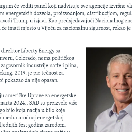
urgum će voditi panel koji nadvisuje sve agencije izvršne vla
m energetskih dozvola, proizvodnjom, distribucijom, regul
avodi Trump u izjavi. Kao predsjedavajući Nacionalnog en
 će imati mjesto u Vijeću za nacionalnu sigurnost, rekao je
i direktor Liberty Energy sa
nveru, Colorado, nema političkog
 zagovornik industrije nafte i plina,
cking. 2019. je pio tečnost za
bi pokazao da nije opasan.
aju američke Uprave za energetske
 marta 2024., SAD su proizvele više
go bilo koja nacija u bilo koje
a međunarodnoj energetskoj
osljednjih šest godina zaredom.