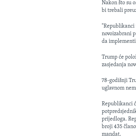
Nakon što su o
bi trebali pre
"Republikanci 
novoizabrani p
da implementir
Trump će polož
zasjedanja no
78-godišnji Tr
uglavnom nemo
Republikanci ć
potpredsjednik
prijedloga. Re
broji 435 član
mandat.