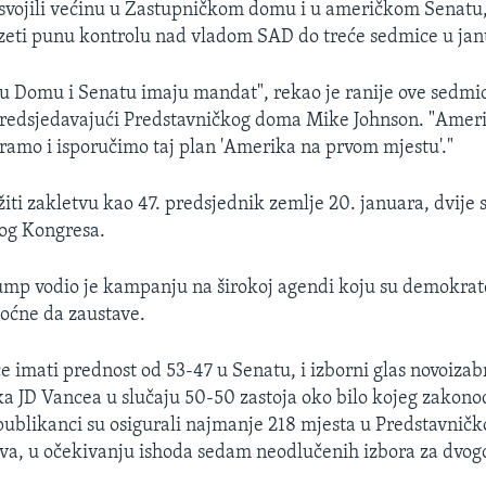
svojili većinu u Zastupničkom domu i u američkom Senatu,
uzeti punu kontrolu nad vladom SAD do treće sedmice u jan
u Domu i Senatu imaju mandat", rekao je ranije ove sedmi
redsjedavajući Predstavničkog doma Mike Johnson. "Američ
amo i isporučimo taj plan 'Amerika na prvom mjestu'."
iti zakletvu kao 47. predsjednik zemlje 20. januara, dvij
vog Kongresa.
ump vodio je kampanju na širokoj agendi koju su demokrat
ćne da zaustave.
e imati prednost od 53-47 u Senatu, i izborni glas novoiza
a JD Vancea u slučaju 50-50 zastoja oko bilo kojeg zakon
publikanci su osigurali najmanje 218 mjesta u Predstavnič
ova, u očekivanju ishoda sedam neodlučenih izbora za dvog