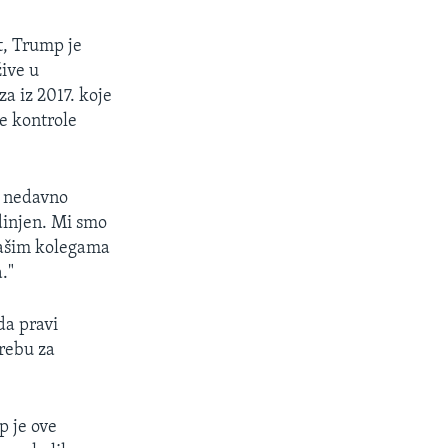
t, Trump je
ive u
a iz 2017. koje
je kontrole
i nedavno
edinjen. Mi smo
 našim kolegama
."
da pravi
trebu za
p je ove