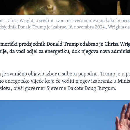
 Inc., Chris Wright, u sredini, zvoni na svečanom zvonu kako bi pr
dsjednik Donald Trump je izabrao, 16. novembra 2024., Wrighta da 
američki predsjednik Donald Trump odabrao je Chrisa Wrig
je, da vodi odjel za energetiku, dok njegova nova administ
.
m je zvanično objavio izbor u subotu popodne. Trump je u p
o energetsko vijeće koje će voditi njegov izabranik u Mini
slova, bivši guverner Sjeverne Dakote Doug Burgum.