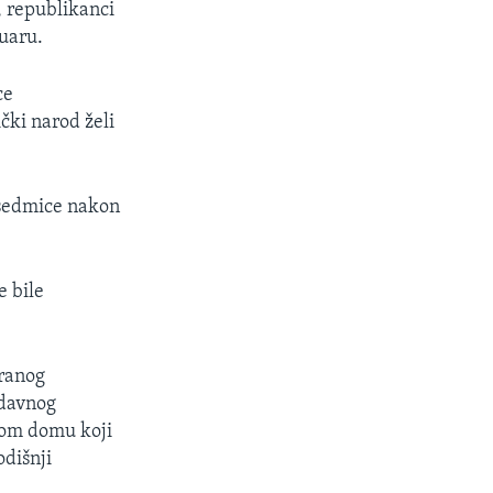
 republikanci
uaru.
ce
ki narod želi
e sedmice nakon
e bile
branog
odavnog
kom domu koji
odišnji