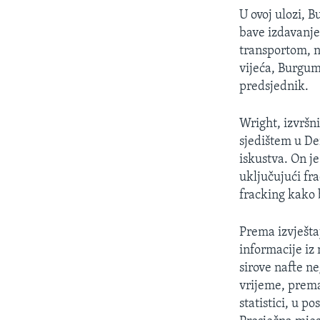
U ovoj ulozi, B
bave izdavanje
transportom, n
vijeća, Burgum
predsjednik.
Wright, izvršn
sjedištem u De
iskustva. On je
uključujući fra
fracking kako 
Prema izvješt
informacije iz
sirove nafte ne
vrijeme, prem
statistici, u p