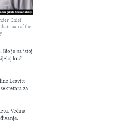
nder, Chief
 Chairman of the
y.
Bio je na istoj
jeloj kući
ine Leavitt
 sekretara za
netu. Većina
rđivanje.