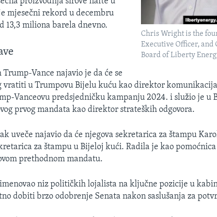
ečna proizvodnja sirove nafte u
 je mjesečni rekord u decembru
od 13,3 miliona barela dnevno.
Chris Wright is the fou
Executive Officer, and
ave
Board of Liberty Energ
m Trump-Vance najavio je da će se
vratiti u Trumpovu Bijelu kuću kao direktor komunikacija. 
ump-Vanceovu predsjedničku kampanju 2024. i služio je u Bi
og prvog mandata kao direktor strateških odgovora.
ak uveče najavio da će njegova sekretarica za štampu Karol
ekretarica za štampu u Bijeloj kući. Radila je kao pomoćnica
govom prethodnom mandatu.
imenovao niz političkih lojalista na ključne pozicije u kabi
atno dobiti brzo odobrenje Senata nakon saslušanja za potv