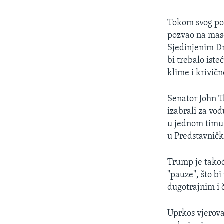
Tokom svog pok
pozvao na mas
Sjedinjenim Dr
bi trebalo iste
klime i krivičn
Senator John T
izabrali za vo
u jednom timu.
u Predstavnič
Trump je takođ
"pauze", što bi
dugotrajnim i 
Uprkos vjerova