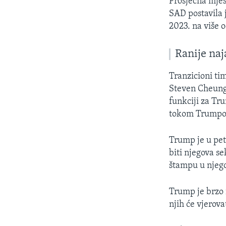
Prosječna mjes
SAD postavila
2023. na više 
Ranije naj
Tranzicioni ti
Steven Cheung 
funkciji za Tr
tokom Trumpov
Trump je u pet
biti njegova s
štampu u nje
Trump je brzo 
njih će vjerov