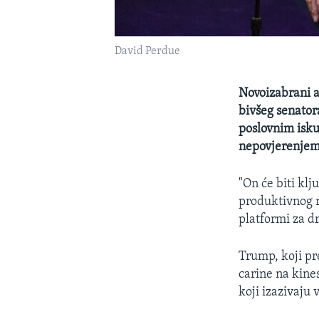
David Perdue
Novoizabrani a
bivšeg senator
poslovnim isk
nepovjerenjem 
"On će biti kl
produktivnog r
platformi za d
Trump, koji pr
carine na kine
koji izazivaju 