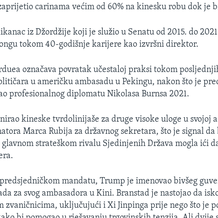
zaprijetio carinama većim od 60% na kinesku robu dok je b
ikanac iz Džordžije koji je služio u Senatu od 2015. do 2021
ongu tokom 40-godišnje karijere kao izvršni direktor.
duea označava povratak učestaloj praksi tokom posljednji
političara u američku ambasadu u Pekingu, nakon što je pre
ao profesionalnog diplomatu Nikolasa Burnsa 2021.
irao kineske tvrdolinijaše za druge visoke uloge u svojoj a
natora Marca Rubija za državnog sekretara, što je signal da
 glavnom strateškom rivalu Sjedinjenih Država mogla ići da
era.
predsjedničkom mandatu, Trump je imenovao bivšeg guve
ada za svog ambasadora u Kini. Branstad je nastojao da iskor
 zvaničnicima, uključujući i Xi Jinpinga prije nego što je p
ako bi pomogao u rješavanju trgovinskih tenzija. Ali dvije s