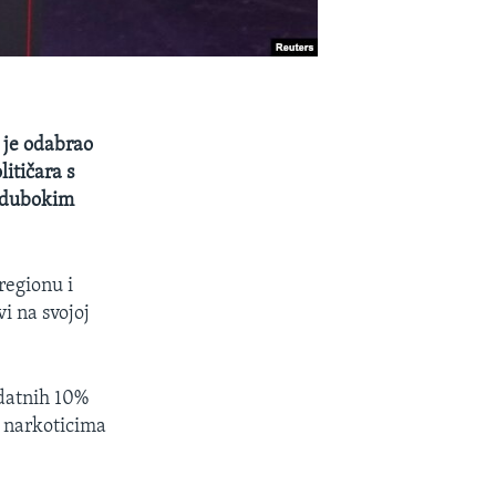
 je odabrao
itičara s
h dubokim
regionu i
i na svojoj
odatnih 10%
u narkoticima