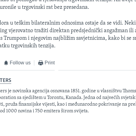
 uronile u trgovinski rat bez presedana.
ra u teškim bilateralnim odnosima ostaje da se vidi. Neki 
ing vjerovatno tražiti direktan predsjednički angažman il
s Trumpom i njegovim najbližim savjetnicima, kako bi se s
tku trgovinskih tenzija.
Follow us
Print
TERS
ers je novinska agencija osnovana 1851. godine u vlasništvu Thom
oration sa sjedištem u Torontu, Kanada. Jedna od najvećih svjetsk
sti, pruža finansijske vijesti, kao i međunarodno pokrivanje na pre
 od 1000 novina i 750 emitera širom svijeta.