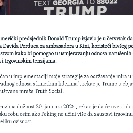
merički predsjednik Donald Trump izjavio je u četvrtak da
a Davida Perduea za ambasadora u Kini, koristeći bivšeg pol
ustvom kako bi pomogao u usmjeravanju odnosa narušeni
i trgovinskim tenzijama.
jučan u implementaciji moje strategije za održavanje mira u 
adnog odnosa s kineskim liderima", rekao je Trump u objav
ruštvene mreže Truth Social.
euzima dužnost 20. januara 2025., rekao je da će uvesti d
sku robu osim ako Peking ne učini više da zaustavi trgovin
veliku ovisnost.