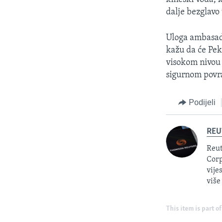
dalje bezglavo
Uloga ambasado
kažu da će Pek
visokom nivou 
sigurnom povra
Podijeli
REU
Reut
Corp
vije
više
This item is part of