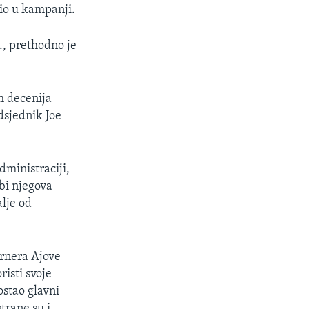
io u kampanji.
., prethodno je
h decenija
dsjednik Joe
dministraciji,
 bi njegova
lje od
rnera Ajove
isti svoje
ostao glavni
trane su i