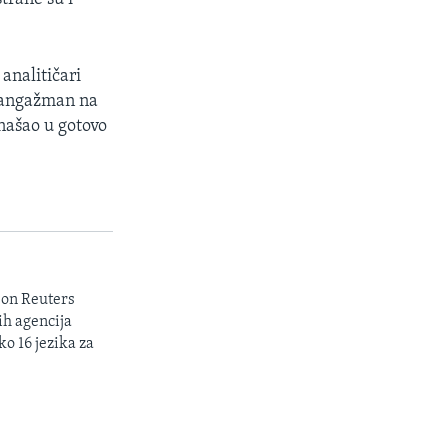
analitičari
i angažman na
našao u gotovo
son Reuters
ih agencija
ko 16 jezika za