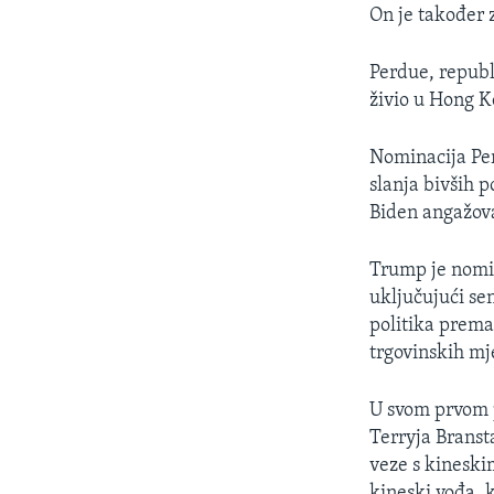
On je također 
Perdue, republ
živio u Hong K
Nominacija Per
slanja bivših 
Biden angažov
Trump je nomin
uključujući se
politika prema
trgovinskih mj
U svom prvom 
Terryja Branst
veze s kineskim
kineski vođa, k