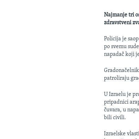
Najmanje tri o
zdravstveni zv
Policija je sao
po svemu sudeći
napadač koji j
Gradonačelnik 
patroliraju gr
U Izraelu je pr
pripadnici arap
čuvara, u napa
bili civili.
Izraelske vlas