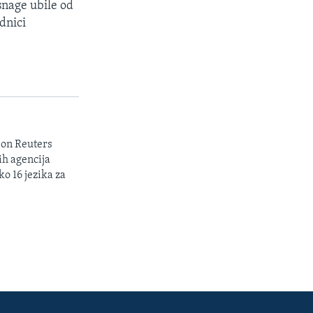
 snage ubile od
dnici
son Reuters
ih agencija
ko 16 jezika za