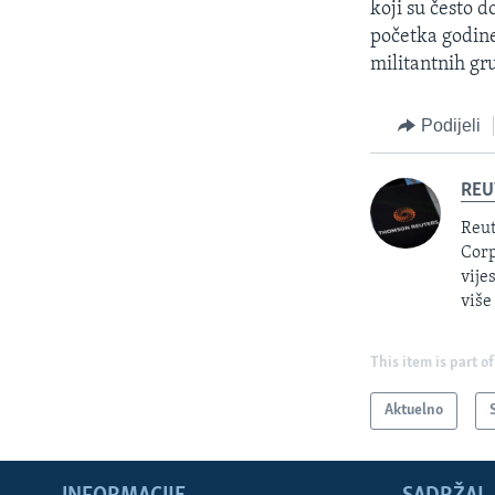
koji su često d
početka godin
militantnih gru
Podijeli
REU
Reut
Corp
vije
više
This item is part of
Aktuelno