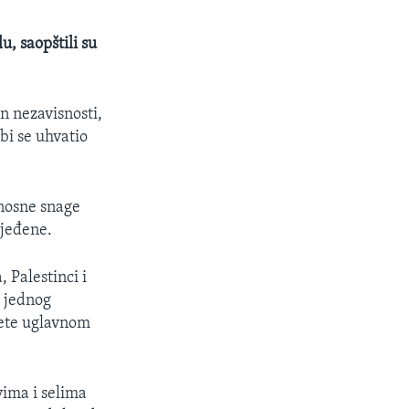
, saopštili su
an nezavisnosti,
bi se uhvatio
nosne snage
ijeđene.
, Palestinci i
i jednog
mete uglavnom
vima i selima