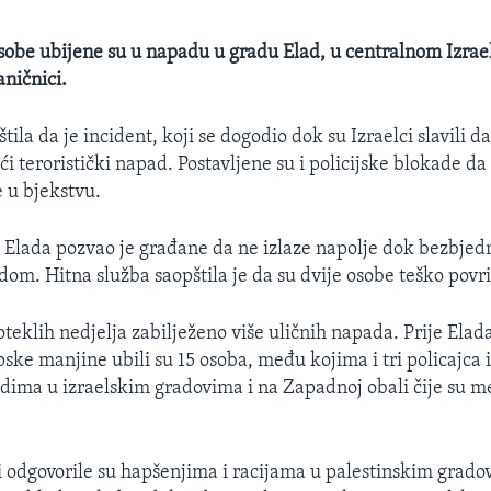
sobe ubijene su u napadu u gradu Elad, u centralnom Izraelu
aničnici.
pštila da je incident, koji se dogodio dok su Izraelci slavili d
 teroristički napad. Postavljene su i policijske blokade da 
e u bjekstvu.
Elada pozvao je građane da ne izlaze napolje dok bezbjed
adom. Hitna služba saopštila je da su dvije osobe teško povr
oteklih nedjelja zabilježeno više uličnih napada. Prije Elada
ske manjine ubili su 15 osoba, među kojima i tri policajca 
dima u izraelskim gradovima i na Zapadnoj obali čije su 
ti odgovorile su hapšenjima i racijama u palestinskim grado