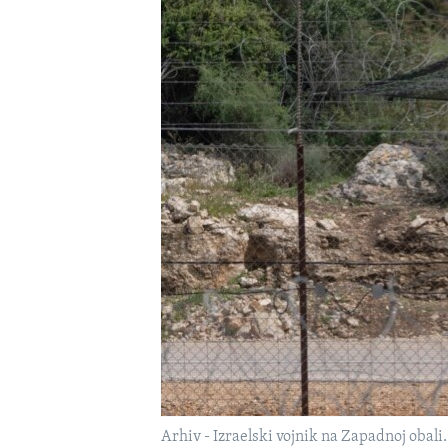
MAGAZIN
O GLASU AMERIKE
Arhiv - Izraelski vojnik na Zapadnoj obali