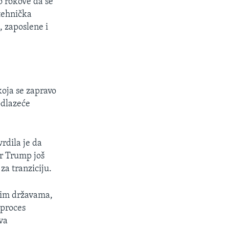
o rokove da se
 tehnička
 zaposlene i
koja se zapravo
odlazeće
rdila je da
er Trump još
za tranziciju.
čnim državama,
 proces
va