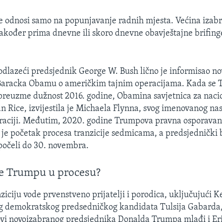
ne odnosi samo na popunjavanje radnih mjesta. Većina izab
akođer prima dnevne ili skoro dnevne obavještajne brifin
dlazeći predsjednik George W. Bush lično je informisao n
Baracka Obamu o američkim tajnim operacijama. Kada se
preuzme dužnost 2016. godine, Obamina savjetnica za naci
an Rice, izvijestila je Michaela Flynna, svog imenovanog na
raciji. Međutim, 2020. godine Trumpova pravna osporavanj
 je početak procesa tranzicije sedmicama, a predsjednički b
počeli do 30. novembra.
e Trumpu u procesu?
iciju vode prvenstveno prijatelji i porodica, uključujući K
g demokratskog predsedničkog kandidata Tulsija Gabarda,
ovi novoizabranog predsjednika Donalda Trumpa mlađi i Er