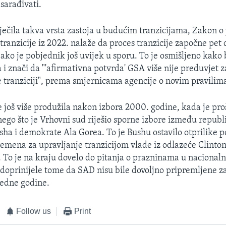
sarađivati.
iječila takva vrsta zastoja u budućim tranzicijama, Zakon o
tranzicije iz 2022. nalaže da proces tranzicije započne pe
ako je pobjednik još uvijek u sporu. To je osmišljeno kako b
 i znači da "'afirmativna potvrda' GSA više nije preduvjet 
 tranziciji", prema smjernicama agencije o novim pravilim
e još više produžila nakon izbora 2000. godine, kada je pro
nego što je Vrhovni sud riješio sporne izbore između repub
ha i demokrate Ala Gorea. To je Bushu ostavilo otprilike p
emena za upravljanje tranzicijom vlade iz odlazeće Clinto
. To je na kraju dovelo do pitanja o prazninama u nacionaln
doprinijele tome da SAD nisu bile dovoljno pripremljene z
edne godine.
Follow us
Print