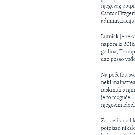
njegovog potpr
Cantor Fitzger
administracij
Lutnick je reka
napora iz 2016.
godina, Trump 
dao posao vođ
Na početku svo
neki mainstream
raskinuli s nji
je to moguće - 
njegovim ideol
Za razliku od
potpisao nikak