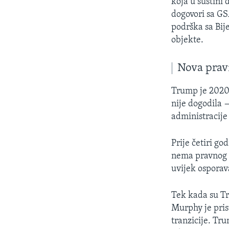
koja u suštini
dogovori sa GSA
podrška sa Bij
objekte.
Nova pravi
Trump je 2020.
nije dogodila 
administracije
Prije četiri g
nema pravnog o
uvijek osporava
Tek kada su Tr
Murphy je pris
tranzicije. Tr