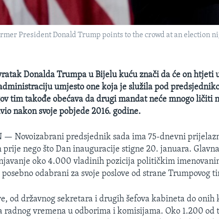
rmer President Donald Trump points to the crowd at an election n
vratak Donalda Trumpa u Bijelu kuću znači da će on htjeti u
dministraciju umjesto one koja je služila pod predsjedni
v tim takođe obećava da drugi mandat neće mnogo ličiti na
io nakon svoje pobjede 2016. godine.
N —
Novoizabrani predsjednik sada ima 75-dnevni prijelazn
m prije nego što Dan inauguracije stigne 20. januara. Glavna 
njavanje oko 4.000 vladinih pozicija političkim imenovan
u posebno odabrani za svoje poslove od strane Trumpovog t
ve, od državnog sekretara i drugih šefova kabineta do onih k
a radnog vremena u odborima i komisijama. Oko 1.200 od 