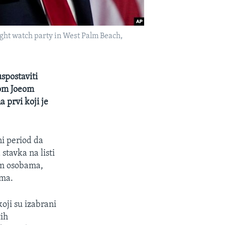
ight watch party in West Palm Beach,
spostaviti
kom Joeom
 prvi koji je
i period da
stavka na listi
im osobama,
ima.
oji su izabrani
tih