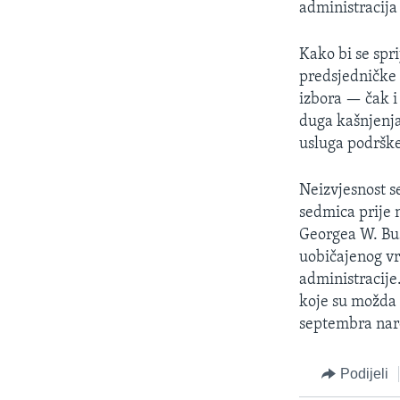
administracija 
Kako bi se spr
predsjedničke 
izbora — čak i 
duga kašnjenja
usluga podrške
Neizvjesnost s
sedmica prije 
Georgea W. Bus
uobičajenog vr
administracije
koje su možda 
septembra nar
Podijeli