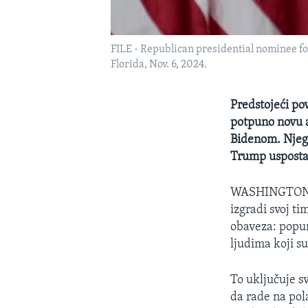
FILE - Republican presidential nominee fo
Florida, Nov. 6, 2024.
Predstojeći po
potpuno novu a
Bidenom. Njego
Trump uspostav
WASHINGTO
izgradi svoj ti
obaveza: popu
ljudima koji s
To uključuje s
da rade na pol