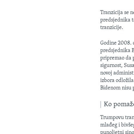
Tranzicija se 
predsjednika t
tranzicije.
Godine 2008. o
predsjednika 
pripremao da 
sigurnost, Sus
novoj administ
izbora odložila
Bidenom nisu 
Ko pomaž
Trumpovu tranz
mlađeg i bivše
punoljetni sin