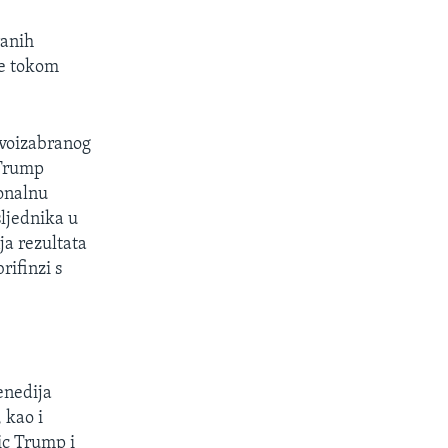
ranih
ge tokom
ovoizabranog
 Trump
onalnu
sljednika u
a rezultata
rifinzi s
enedija
 kao i
ic Trump i