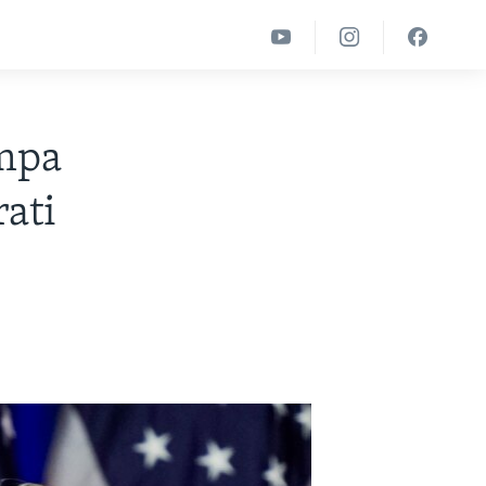
umpa
rati