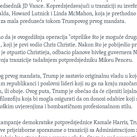
edsednik JD Vance. Kopredsjedavajući u tranziciji su izvršn
alda, Howard Lutnick i Linda McMahon, koja je prethodno 
u za mala preduzeća tokom Trumpovog prvog mandata.
o da je ovogodišnja operacija "otprilike što je moguće drug
, koji je prvi vodio Chris Christie. Nakon što je pobijedio p
je otpustio Christieja, odbacio planove bivšeg guvernera N
enja tranzicije tadašnjem potpredsjedniku Mikeu Penceu.
g prvog mandata, Trump je sastavio originalnu vladu u kojoj
 republikanci i poslovni lideri koji su ga na kraju razočaral
m, ili oboje. Ovog puta, Trump je obećao da će cijeniti lojal
filozofiju koja bi mogla osigurati da on donosi odabire koji 
oškim uvjerenjima i bombastičnom profesionalnom stilu.
 kampanje demokratske potpredsjednice Kamale Harris, Tr
ve prijeizborne sporazume o tranziciji sa Administracijom 