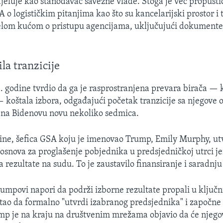
 djeluje kao stanodavac savezne vlade. Stoga je već propusti
 o logističkim pitanjima kao što su kancelarijski prostor i
elom kućom o pristupu agencijama, uključujući dokumente,
la tranzicije
 godine tvrdio da ga je rasprostranjena prevara birača — 
— koštala izbora, odgađajući početak tranzicije sa njegove 
 na Bidenovu novu nekoliko sedmica.
odine, šefica GSA koju je imenovao Trump, Emily Murphy, utv
snova za proglašenje pobjednika u predsjedničkoj utrci j
 rezultate na sudu. To je zaustavilo finansiranje i saradnju 
umpovi napori da podrži izborne rezultate propali u klju
tao da formalno "utvrdi izabranog predsjednika" i započne
ump je na kraju na društvenim mrežama objavio da će njego