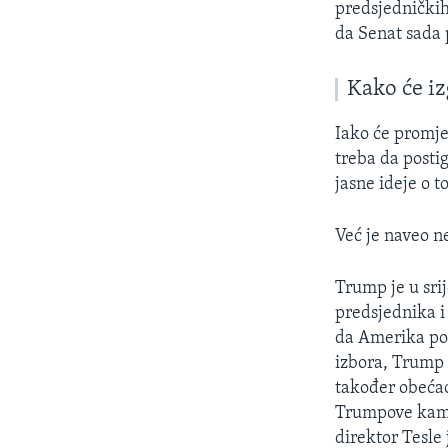
predsjedničkih
da Senat sada 
Kako će iz
Iako će promjen
treba da posti
jasne ideje o t
Već je naveo n
Trump je u sri
predsjednika i
da Amerika pon
izbora, Trump 
također obećao
Trumpove kampa
direktor Tesle 