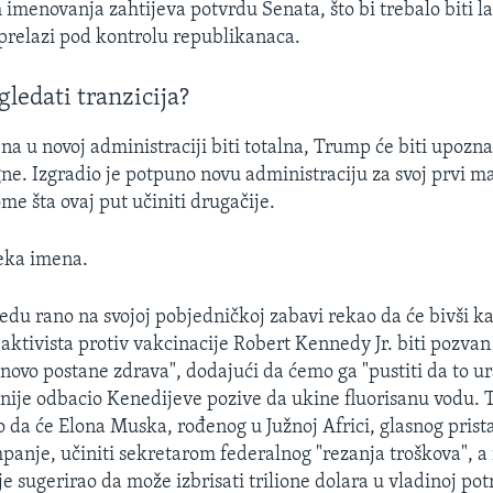
 imenovanja zahtijeva potvrdu Senata, što bi trebalo biti l
prelazi pod kontrolu republikanaca.
gledati tranzicija?
a u novoj administraciji biti totalna, Trump će biti upozna
gne. Izgradio je potpuno novu administraciju za svoj prvi m
ome šta ovaj put učiniti drugačije.
eka imena.
jedu rano na svojoj pobjedničkoj zabavi rekao da će bivši k
 aktivista protiv vakcinacije Robert Kennedy Jr. biti pozv
ovo postane zdrava", dodajući da ćemo ga "pustiti da to ur
nije odbacio Kenedijeve pozive da ukine fluorisanu vodu. 
 da će Elona Muska, rođenog u Južnoj Africi, glasnog prist
nje, učiniti sekretarom federalnog "rezanja troškova", a 
je sugerirao da može izbrisati trilione dolara u vladinoj pot