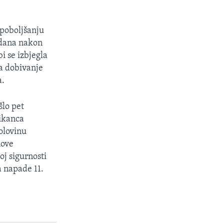
 poboljšanju
t dana nakon
i se izbjegla
za dobivanje
a.
šlo pet
likanca
olovinu
nove
oj sigurnosti
a napade 11.