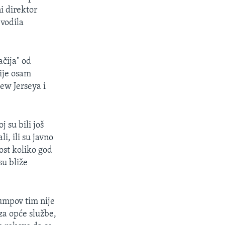
i direktor
vodila
ačija" od
rije osam
ew Jerseya i
 su bili još
i, ili su javno
nost koliko god
su bliže
umpov tim nije
za opće službe,