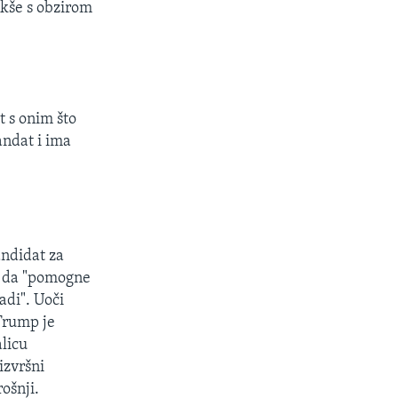
akše s obzirom
t s onim što
andat i ima
andidat za
an da "pomogne
adi". Uoči
Trump je
alicu
izvršni
rošnji.