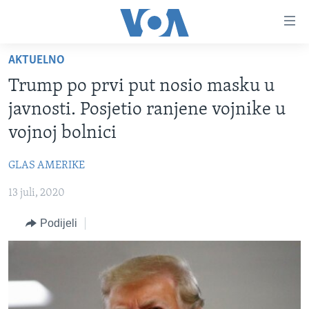
Linkovi
Pređi
na
AKTUELNO
glavni
TV PROGRAM
sadržaj
Trump po prvi put nosio masku u
VIDEO
Pređi
javnosti. Posjetio ranjene vojnike u
na
FOTOGRAFIJE DANA
vojnoj bolnici
glavnu
VIJESTI
navigaciju
GLAS AMERIKE
Idi
NAUKA I TEHNOLOGIJA
SJEDINJENE AMERIČKE DRŽAVE
na
13 juli, 2020
SPECIJALNI PROJEKTI
BOSNA I HERCEGOVINA
pretragu
KORUPCIJA
Podijeli
SVIJET
SLOBODA MEDIJA
ŽENSKA STRANA
IZBJEGLIČKA STRANA