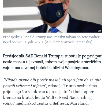
MAGAZIN
O GLASU AMERIKE
Learning English
Predsjednik Donald Trump nosi masku tokom pojsete Walter
PRATITE NAS
Reed bolnici 11. jula 2020. (AP Photo/Patrick Semansky)
Predsjednik SAD Donald Trump u subotu je po prvi put
Jezici
nosio masku u javnosti, tokom svoje posjete američkim
vojnicima u vojnoj bolnici u blizini Washingtona.
"Nikada nismo bili protiv maski, ali vjerujem da za njih
postoji vrijeme i mjesto"
, rekao je Trump novinarima
prije nego što se ukrcao u predsjednički helikopter i
krenuo na kratak let do Walter Reed Nacionalnog
vojnog mediciskog centra u Bethesdi, Maryland.