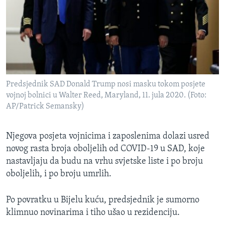
Predsjednik SAD Donald Trump nosi masku tokom posjete
vojnoj bolnici u Walter Reed, Maryland, 11. jula 2020. (Foto:
AP/Patrick Semansky)
Njegova posjeta vojnicima i zaposlenima dolazi usred
novog rasta broja oboljelih od COVID-19 u SAD, koje
nastavljaju da budu na vrhu svjetske liste i po broju
oboljelih, i po broju umrlih.
Po povratku u Bijelu kuću, predsjednik je sumorno
klimnuo novinarima i tiho ušao u rezidenciju.