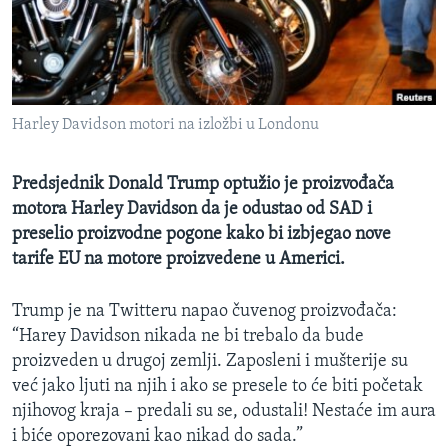
MAGAZIN
O GLASU AMERIKE
Learning English
Harley Davidson motori na izložbi u Londonu
PRATITE NAS
Predsjednik Donald Trump optužio je proizvođača
motora Harley Davidson da je odustao od SAD i
preselio proizvodne pogone kako bi izbjegao nove
Jezici
tarife EU na motore proizvedene u Americi.
Trump je na Twitteru napao čuvenog proizvođača:
“Harey Davidson nikada ne bi trebalo da bude
proizveden u drugoj zemlji. Zaposleni i mušterije su
već jako ljuti na njih i ako se presele to će biti početak
njihovog kraja – predali su se, odustali! Nestaće im aura
i biće oporezovani kao nikad do sada.”