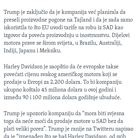
Trump je zaključio da je kompanija već planirala da
preseli proizvodne pogone na Tajland i da je sada samo
iskoristila to što EU uvodi tarife na robu iz SAD kao
izgovor da poveća proizvodnju u inostranstvu. Dijelovi
motora prave se širom svijeta, u Brazilu, Australiji,
Indiji, Japanu i Meksiku.
Harley Davidson je saopštio da će evropske takse
povećati cijenu svakog američkog motora koji se
prodaje u Evropi za 2.200 dolara. To bi kompaniju
ukupno koštalo 45 miliona dolara u ovoj godini i
između 90 i 100 miliona dolara godišnje ubuduće.
Trump je upozorio kompaniju da “mora biti svjesna
toga da neće moći da prodaje motore u SAD bez da
plati veliki porez”. Trump je ranije na Twitteru napisao
da je “iznenađen što se baš Harley Davidson, od svih