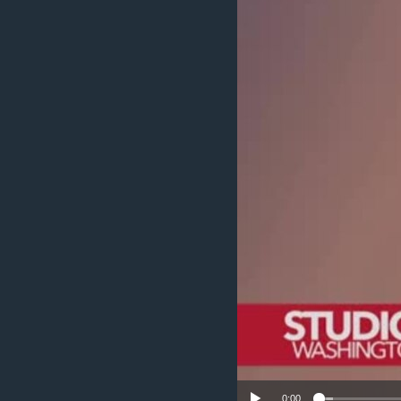
MAGAZIN
O GLASU AMERIKE
0:00