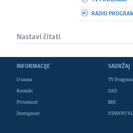
RADIO PROGRAM 
Nastavi čitati
INFORMACIJE
SADRŽAJ
Learning English
O nama
TV Program
Kontakt
SAD
PRATITE NAS
Privatnost
BIH
Dostupnost
STAVOVI V
Jezici