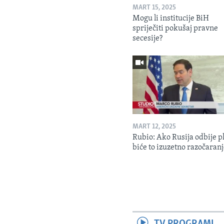
MART 15, 2025
Mogu li institucije BiH
spriječiti pokušaj pravne
secesije?
MART 12, 2025
Rubio: Ako Rusija odbije p
biće to izuzetno razočaran
TV PROGRAMI