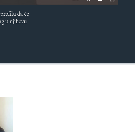
profilu da će
EMBED
ag u njihovu