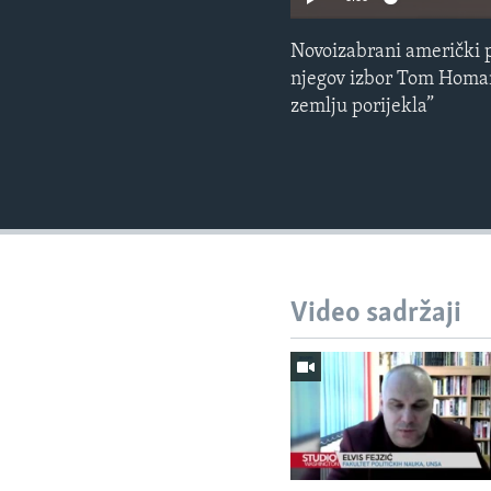
Novoizabrani američki p
njegov izbor Tom Homan 
zemlju porijekla”
Video sadržaji