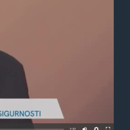
able
2:32