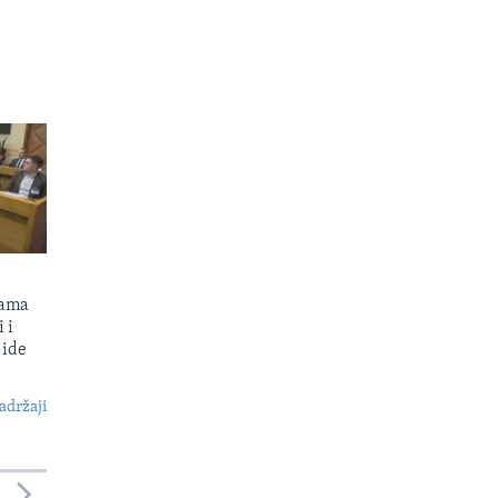
kama
 i
 ide
S
adržaji