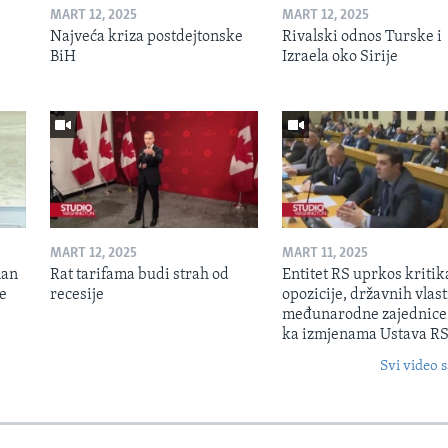
MART 12, 2025
MART 12, 2025
Najveća kriza postdejtonske
Rivalski odnos Turske i
BiH
Izraela oko Sirije
MART 12, 2025
MART 11, 2025
lan
Rat tarifama budi strah od
Entitet RS uprkos kriti
je
recesije
opozicije, državnih vlasti
međunarodne zajednice
ka izmjenama Ustava R
Svi video s