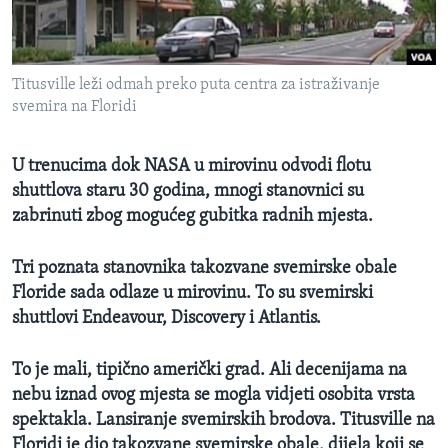
MAGAZIN
O GLASU AMERIKE
Titusville leži odmah preko puta centra za istraživanje
Learning English
svemira na Floridi
PRATITE NAS
U trenucima dok NASA u mirovinu odvodi flotu
shuttlova staru 30 godina, mnogi stanovnici su
zabrinuti zbog mogućeg gubitka radnih mjesta.
Jezici
Tri poznata stanovnika takozvane svemirske obale
Floride sada odlaze u mirovinu. To su svemirski
shuttlovi Endeavour, Discovery i Atlantis.
To je mali, tipično američki grad. Ali decenijama na
nebu iznad ovog mjesta se mogla vidjeti osobita vrsta
spektakla. Lansiranje svemirskih brodova. Titusville na
Floridi je dio takozvane svemirske obale, dijela koji se