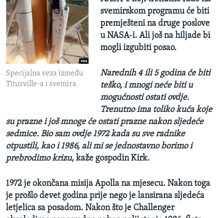
svemirskom programu će biti
premješteni na druge poslove
u NASA-i. Ali još na hiljade bi
mogli izgubiti posao.
Narednih 4 ili 5 godina će biti
Specijalna veza između
Titusville-a i svemira
teško, i mnogi neće biti u
mogućnosti ostati ovdje.
Trenutno ima toliko kuća koje
su prazne i još mnoge će ostati prazne nakon sljedeće
sedmice. Bio sam ovdje 1972 kada su sve radnike
otpustili, kao i 1986, ali mi se jednostavno borimo i
prebrodimo krizu
, kaže gospodin Kirk.
1972 je okončana misija Apolla na mjesecu. Nakon toga
je prošlo devet godina prije nego je lansirana sljedeća
letjelica sa posadom. Nakon što je Challenger