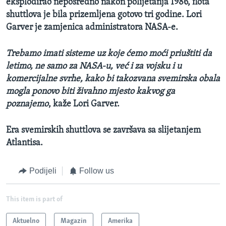
eksplodirao neposredno nakon polijetanja 1986, flota
shuttlova je bila prizemljena gotovo tri godine. Lori
Garver je zamjenica administratora NASA-e.
Trebamo imati sisteme uz koje ćemo moći priuštiti da
letimo, ne samo za NASA-u, već i za vojsku i u
komercijalne svrhe, kako bi takozvana svemirska obala
mogla ponovo biti živahno mjesto kakvog ga
poznajemo
, kaže Lori Garver.
Era svemirskih shuttlova se završava sa slijetanjem
Atlantisa.
Podijeli
Follow us
This item is part of
Aktuelno
Magazin
Amerika