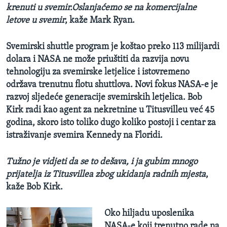
krenuti u svemir.Oslanjaćemo se na komercijalne
letove u svemir
, kaže Mark Ryan.
Svemirski shuttle program je koštao preko 113 milijardi
dolara i NASA ne može priuštiti da razvija novu
tehnologiju za svemirske letjelice i istovremeno
održava trenutnu flotu shuttlova. Novi fokus NASA-e je
razvoj sljedeće generacije svemirskih letjelica. Bob
Kirk radi kao agent za nekretnine u Titusvilleu već 45
godina, skoro isto toliko dugo koliko postoji i centar za
istraživanje svemira Kennedy na Floridi.
Tužno je vidjeti da se to dešava, i ja gubim mnogo
prijatelja iz Titusvillea zbog ukidanja radnih mjesta
,
kaže Bob Kirk.
Oko hiljadu uposlenika
NASA-e koji trenutno rade na