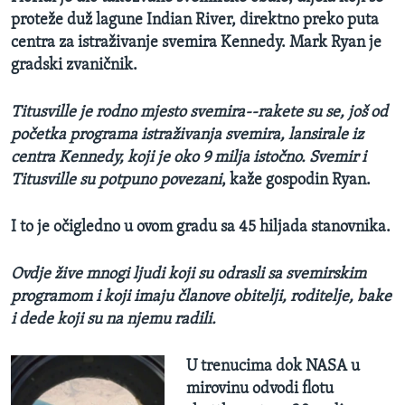
proteže duž lagune Indian River, direktno preko puta
centra za istraživanje svemira Kennedy. Mark Ryan je
gradski zvaničnik.
Titusville je rodno mjesto svemira--rakete su se, još od
početka programa istraživanja svemira, lansirale iz
centra Kennedy, koji je oko 9 milja istočno. Svemir i
Titusville su potpuno povezani
, kaže gospodin Ryan.
I to je očigledno u ovom gradu sa 45 hiljada stanovnika.
Ovdje žive mnogi ljudi koji su odrasli sa svemirskim
programom i koji imaju članove obitelji, roditelje, bake
i dede koji su na njemu radili.
U trenucima dok NASA u
mirovinu odvodi flotu