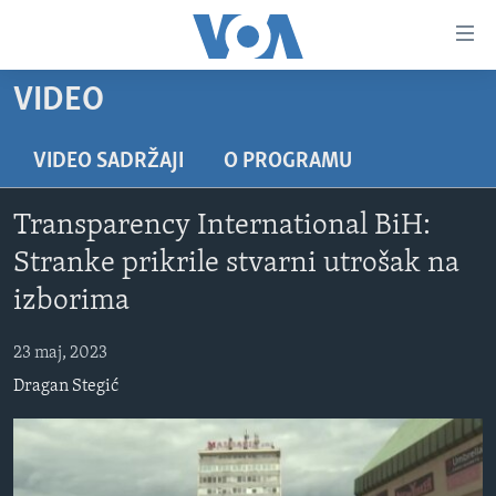
Linkovi
Pređi
na
VIDEO
glavni
TV PROGRAM
sadržaj
VIDEO
Pređi
VIDEO SADRŽAJI
O PROGRAMU
na
FOTOGRAFIJE DANA
glavnu
Transparency International BiH:
VIJESTI
navigaciju
Stranke prikrile stvarni utrošak na
Idi
NAUKA I TEHNOLOGIJA
SJEDINJENE AMERIČKE DRŽAVE
izborima
na
SPECIJALNI PROJEKTI
BOSNA I HERCEGOVINA
pretragu
23 maj, 2023
KORUPCIJA
SVIJET
Dragan Stegić
SLOBODA MEDIJA
ŽENSKA STRANA
IZBJEGLIČKA STRANA