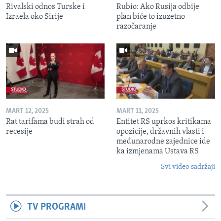
Rivalski odnos Turske i
Rubio: Ako Rusija odbije
Izraela oko Sirije
plan biće to izuzetno
razočaranje
MART 12, 2025
MART 11, 2025
Rat tarifama budi strah od
Entitet RS uprkos kritikama
recesije
opozicije, državnih vlasti i
međunarodne zajednice ide
ka izmjenama Ustava RS
Svi video sadržaji
TV PROGRAMI