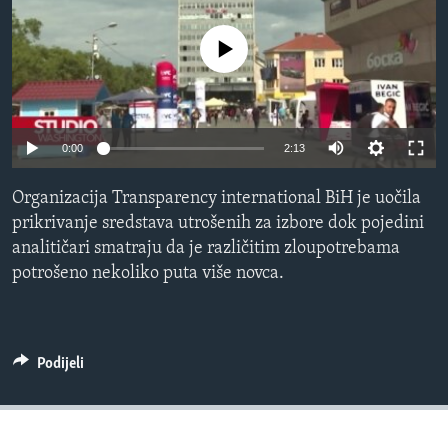
MAGAZIN
No media source currently available
O GLASU AMERIKE
Learning English
0:00
2:13
PRATITE NAS
Organizacija Transparency international BiH je uočila
prikrivanje sredstava utrošenih za izbore dok pojedini
analitičari smatraju da je različitim zloupotrebama
Jezici
potrošeno nekoliko puta više novca.
Podijeli