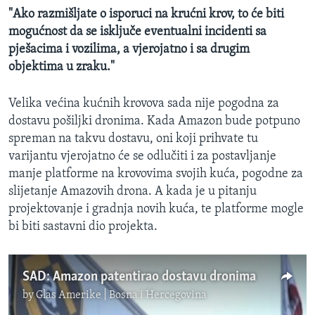
"Ako razmišljate o isporuci na krućni krov, to će biti
mogućnost da se isključe eventualni incidenti sa
pješacima i vozilima, a vjerojatno i sa drugim
objektima u zraku."
Velika većina kućnih krovova sada nije pogodna za
dostavu pošiljki dronima. Kada Amazon bude potpuno
spreman na takvu dostavu, oni koji prihvate tu
varijantu vjerojatno će se odlučiti i za postavljanje
manje platforme na krovovima svojih kuća, pogodne za
slijetanje Amazovih drona. A kada je u pitanju
projektovanje i gradnja novih kuća, te platforme mogle
bi biti sastavni dio projekta.
SAD: Amazon patentirao dostavu dronima
by
Glas Amerike | Bosna i Hercegovina