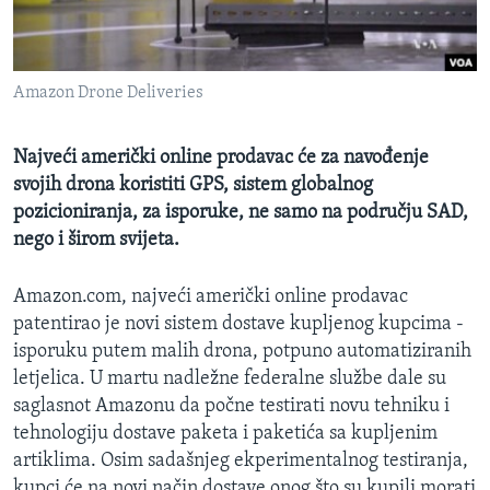
MAGAZIN
O GLASU AMERIKE
Amazon Drone Deliveries
Learning English
Najveći američki online prodavac će za navođenje
PRATITE NAS
svojih drona koristiti GPS, sistem globalnog
pozicioniranja, za isporuke, ne samo na području SAD,
nego i širom svijeta.
Jezici
Amazon.com, najveći američki online prodavac
patentirao je novi sistem dostave kupljenog kupcima -
isporuku putem malih drona, potpuno automatiziranih
letjelica. U martu nadležne federalne službe dale su
saglasnot Amazonu da počne testirati novu tehniku i
tehnologiju dostave paketa i paketića sa kupljenim
artiklima. Osim sadašnjeg ekperimentalnog testiranja,
kupci će na novi način dostave onog što su kupili morati