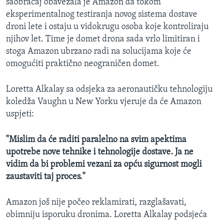
saobraćaj obavezala je Amazon da tokom
eksperimentalnog testiranja novog sistema dostave
droni lete i ostaju u vidokrugu osoba koje kontroliraju
njihov let. Time je domet drona sada vrlo limitiran i
stoga Amazon ubrzano radi na solucijama koje će
omogućiti praktično neograničen domet.
Loretta Alkalay sa odsjeka za aeronautičku tehnologiju
koledža Vaughn u New Yorku vjeruje da će Amazon
uspjeti:
"Mislim da će raditi paralelno na svim apektima
upotrebe nove tehnike i tehnologije dostave. Ja ne
vidim da bi problemi vezani za opću sigurnost mogli
zaustaviti taj proces."
Amazon još nije počeo reklamirati, razglašavati,
obimniju isporuku dronima. Loretta Alkalay podsjeća