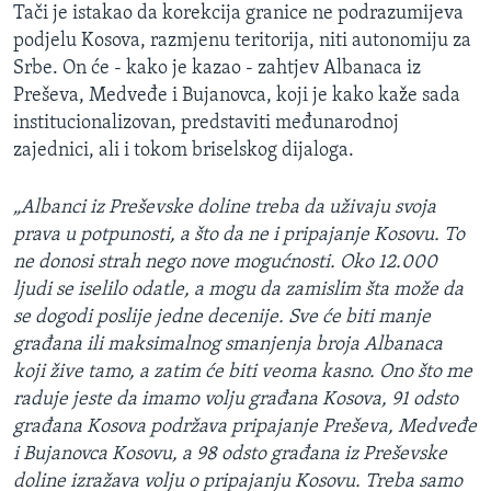
Tači je istakao da korekcija granice ne podrazumijeva
podjelu Kosova, razmjenu teritorija, niti autonomiju za
Srbe. On će - kako je kazao - zahtjev Albanaca iz
Preševa, Medveđe i Bujanovca, koji je kako kaže sada
institucionalizovan, predstaviti međunarodnoj
zajednici, ali i tokom briselskog dijaloga.
„Albanci iz Preševske doline treba da uživaju svoja
prava u potpunosti, a što da ne i pripajanje Kosovu. To
ne donosi strah nego nove mogućnosti. Oko 12.000
ljudi se iselilo odatle, a mogu da zamislim šta može da
se dogodi poslije jedne decenije. Sve će biti manje
građana ili maksimalnog smanjenja broja Albanaca
koji žive tamo, a zatim će biti veoma kasno. Ono što me
raduje jeste da imamo volju građana Kosova, 91 odsto
građana Kosova podržava pripajanje Preševa, Medveđe
i Bujanovca Kosovu, a 98 odsto građana iz Preševske
doline izražava volju o pripajanju Kosovu. Treba samo