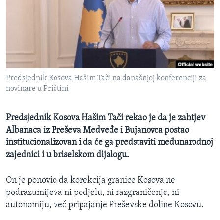
MAGAZIN
O GLASU AMERIKE
Learning English
Predsjednik Kosova Hašim Tači na današnjoj konferenciji za
PRATITE NAS
novinare u Prištini
Predsjednik Kosova Hašim Tači rekao je da je zahtjev
Jezici
Albanaca iz Preševa Medveđe i Bujanovca postao
institucionalizovan i da će ga predstaviti međunarodnoj
zajednici i u briselskom dijalogu.
On je ponovio da korekcija granice Kosova ne
podrazumijeva ni podjelu, ni razgraničenje, ni
autonomiju, već pripajanje Preševske doline Kosovu.