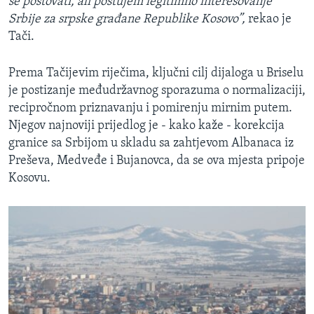
se
po
š
tovati
,
ali
po
š
tujem
l
egitimno
interesovanje
Srbije
za
srpske
gra
đ
ane
Republike
Kosovo
”,
rekao je
Tači.
Prema Tačijevim riječima, ključni cilj dijaloga u Briselu
je postizanje međudržavnog sporazuma o normalizaciji,
recipročnom priznavanju i pomirenju mirnim putem.
Njegov najnoviji prijedlog je - kako kaže - korekcija
granice sa Srbijom u skladu sa zahtjevom Albanaca iz
Preševa, Medveđe i Bujanovca, da se ova mjesta pripoje
Kosovu.