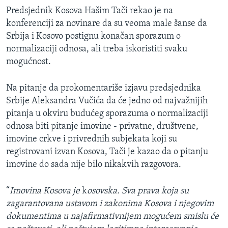
Predsjednik Kosova Hašim Tači rekao je na
konferenciji za novinare da su veoma male šanse da
Srbija i Kosovo postignu konačan sporazum o
normalizaciji odnosa, ali treba iskoristiti svaku
mogućnost.
Na pitanje da prokomentariše izjavu predsjednika
Srbije Aleksandra Vučića da će jedno od najvažnijih
pitanja u okviru budućeg sporazuma o normalizaciji
odnosa biti pitanje imovine - privatne, društvene,
imovine crkve i privrednih subjekata koji su
registrovani izvan Kosova, Tači je kazao da o pitanju
imovine do sada nije bilo nikakvih razgovora.
“
Imovina
Kosova
je
k
osovska
.
Sva
prava
koja
su
zagarantovana
ustavom
i
zakonima
Kosova
i
njegovim
dokumentima
u
najafirmativnijem
mogu
ć
em
smislu
ć
e