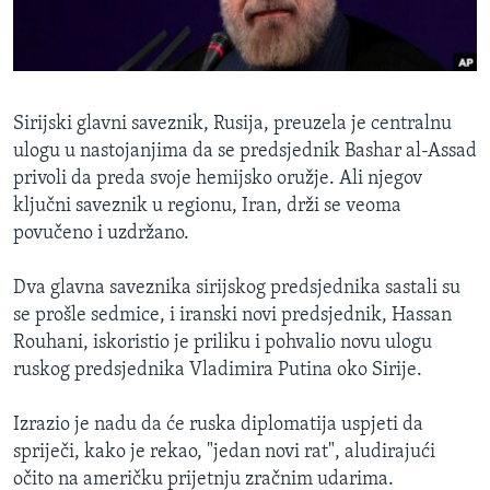
MAGAZIN
O GLASU AMERIKE
Learning English
Sirijski glavni saveznik, Rusija, preuzela je centralnu
ulogu u nastojanjima da se predsjednik Bashar al-Assad
PRATITE NAS
privoli da preda svoje hemijsko oružje. Ali njegov
ključni saveznik u regionu, Iran, drži se veoma
povučeno i uzdržano.
Jezici
Dva glavna saveznika sirijskog predsjednika sastali su
se prošle sedmice, i iranski novi predsjednik, Hassan
Rouhani, iskoristio je priliku i pohvalio novu ulogu
ruskog predsjednika Vladimira Putina oko Sirije.
Izrazio je nadu da će ruska diplomatija uspjeti da
spriječi, kako je rekao, "jedan novi rat", aludirajući
očito na američku prijetnju zračnim udarima.