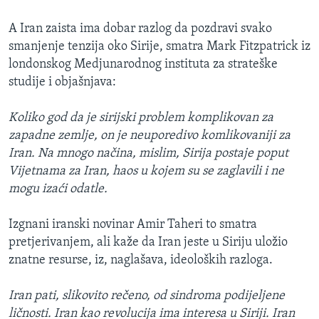
A Iran zaista ima dobar razlog da pozdravi svako
smanjenje tenzija oko Sirije, smatra Mark Fitzpatrick iz
londonskog Medjunarodnog instituta za strateške
studije i objašnjava:
Koliko god da je sirijski problem komplikovan za
zapadne zemlje, on je neuporedivo komlikovaniji za
Iran. Na mnogo načina, mislim, Sirija postaje poput
Vijetnama za Iran, haos u kojem su se zaglavili i ne
mogu izaći odatle.
Izgnani iranski novinar Amir Taheri to smatra
pretjerivanjem, ali kaže da Iran jeste u Siriju uložio
znatne resurse, iz, naglašava, ideoloških razloga.
Iran pati, slikovito rečeno, od sindroma podijeljene
ličnosti. Iran kao revolucija ima interesa u Siriji. Iran