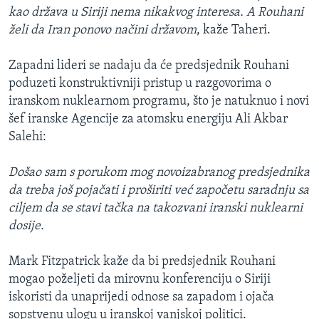
kao država u Siriji nema nikakvog interesa. A Rouhani
želi da Iran ponovo načini državom
, kaže Taheri.
Zapadni lideri se nadaju da će predsjednik Rouhani
poduzeti konstruktivniji pristup u razgovorima o
iranskom nuklearnom programu, što je natuknuo i novi
šef iranske Agencije za atomsku energiju Ali Akbar
Salehi:
Došao sam s porukom mog novoizabranog predsjednika
da treba još pojačati i proširiti već započetu saradnju sa
ciljem da se stavi tačka na takozvani iranski nuklearni
dosije.
Mark Fitzpatrick kaže da bi predsjednik Rouhani
mogao poželjeti da mirovnu konferenciju o Siriji
iskoristi da unaprijedi odnose sa zapadom i ojača
sopstvenu ulogu u iranskoj vanjskoj politici.