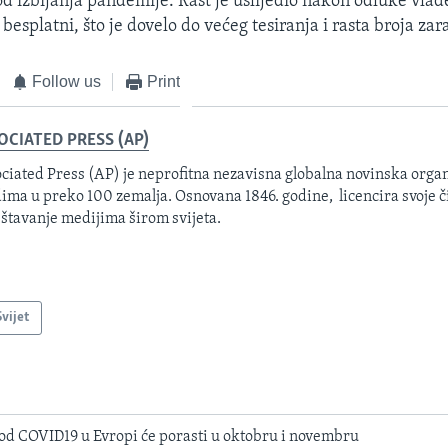
od izbijanja pandemije. Rast je uslijedio nakon odluke vlade
esplatni, što je dovelo do većeg tesiranja i rasta broja zar
Follow us
Print
OCIATED PRESS (AP)
ciated Press (AP) je neprofitna nezavisna globalna novinska organ
ima u preko 100 zemalja. Osnovana 1846. godine, licencira svoje č
eštavanje medijima širom svijeta.
Svijet
d COVID19 u Evropi će porasti u oktobru i novembru