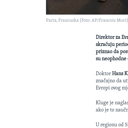
Pariz, Francuska (Foto: AP/Francois Mori
Direktor za Ev
skraćuju period
priznao da pos
su neophodne 
Doktor
Hans K
značajno da ut
Evropi ovog mj
Kluge je nagla
ako je to nauč
U regionu od 5