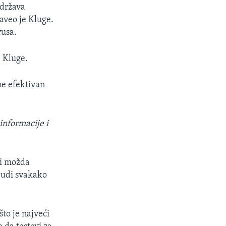
 država
naveo je Kluge.
rusa.
e Kluge.
pe efektivan
informacije i
li možda
judi svakako
to je najveći