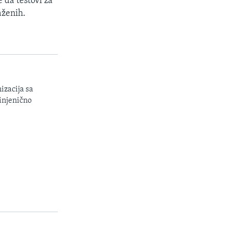
 da testovi za
aženih.
izacija sa
injenično