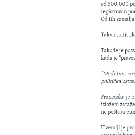
od 300.000 pot
registrovan por
Od tih zemalja
Takva statistik
Takođe je pozv
kada je "pravo
"Međutim, viru
politička ostra
Francuska je pr
izloženi zaraž
ne poštuju pun
U zemlji je pr