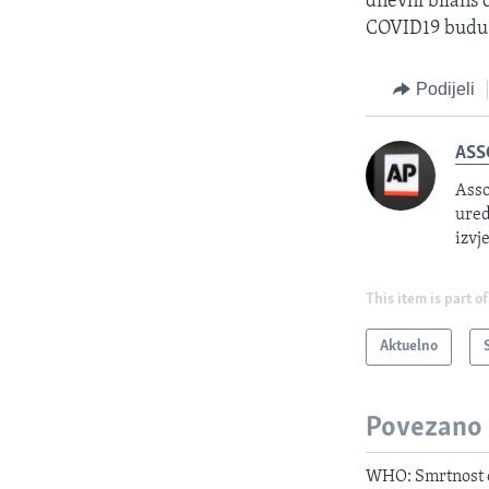
dnevni bilans 
COVID19 budu b
Podijeli
ASS
Asso
ured
izvj
This item is part of
Aktuelno
Povezano
WHO: Smrtnost o