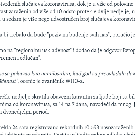
vrđenih slučajeva koronavirusa, dok je u više od polovine
ast zaraženih od više od 10 odsto protekle dvije nedjelje, 
, u sedam je više nego udvostručen broj slučajeva koronavi
a bi trebalo da bude "poziv na buđenje svih nas", poručio j
ao na "regionalnu usklađenost" i dodao da je odgovor Evro
vremen i odlučan".
s se pokazao kao nemilosrdan, kad god su preovladale dez
šćenost"
, ocenio je zvaničnik WHO-a.
ošle nedjelje skratila obavezni karantin za ljude koji su bi
enima od koronavirusa, sa 14 na 7 dana, navodeći da mnog l
i dvonedjeljni period.
otekla 24 sata registrovano rekordnih 10.593 novozaraženih š