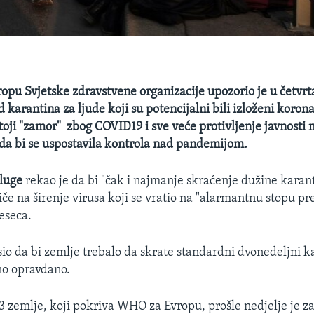
)
ropu Svjetske zdravstvene organizacije upozorio je u četvrt
 karantina za ljude koji su potencijalni bili izloženi koronav
toji "zamor" zbog COVID19 i sve veće protivljenje javnosti
da bi se uspostavila kontrola nad pandemijom.
luge
rekao je da bi "čak i najmanje skraćenje dužine karan
iče na širenje virusa koji se vratio na "alarmantnu stopu pr
eseca.
sio da bi zemlje trebalo da skrate standardni dvonedeljni 
no opravdano.
3 zemlje, koji pokriva WHO za Evropu, prošle nedjelje je za