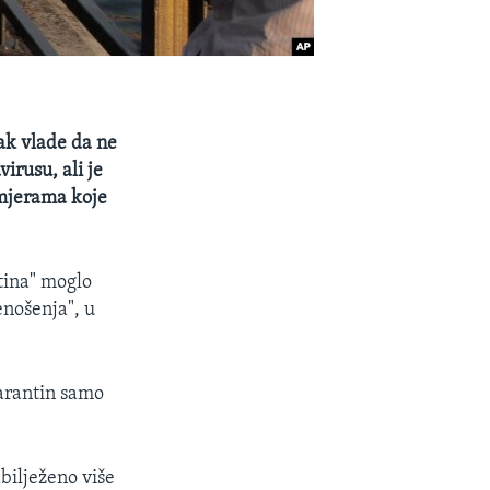
ak vlade da ne
irusu, ali je
 mjerama koje
tina" moglo
enošenja", u
karantin samo
bilježeno više