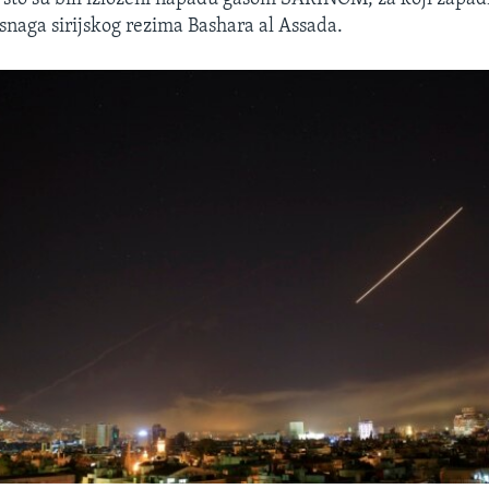
 snaga sirijskog rezima Bashara al Assada.