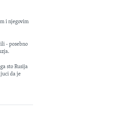
om i njegovim
ili - posebno
uzja.
ga sto Rusija
juci da je