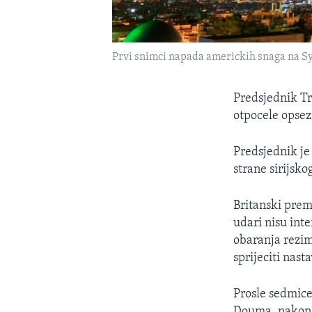
Prvi snimci napada americkih snaga na Sy
Predsjednik Tr
otpocele opsez
Predsjednik je
strane sirijsko
Britanski premi
udari nisu int
obaranja rezima
sprijeciti nast
Prosle sedmice
Douma, nakon s