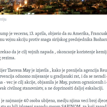
riju
ump je veceras, 13. aprila, objavio da su Amerika, Francuska
nu vojnu akciju protiv snaga sirijskog predsjednika Bashara
 rekao da je cilj vojnih napada , okoncanje koristenje kemi
g rezima.
jer Theresa May je izjavila , kako je prenijela agencija Reu
ervencija odnosno mijesanje u gradjanski rat, i da se neradi
 - vec je cilj akcije, objasnila je May, putem ogranicenih i
avak civilnog stanovnistv, a ne doprinositi daljoj eskalaciji.
 je najmanje 40 osoba ubijeno, medju njima veci broj djece
to su bili izlozeni napadu gasom SARINOM, za koji zapadn