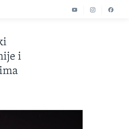
ki
ije i
zima