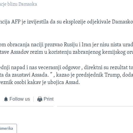
cje blizu Damaska
cija AFP je izvijestila da su eksplozije odjekivale Damask
m obracanja naciji prozvao Rusiju i Iran jer nisu nista urad
stave Assadov rezim u koristenju zabranjenog kemijskog or
dnji napad i nas vecerasnji odgovor , direktni su rezultat to
sta da zaustavi Assada. ” , kazao je predsjednik Trump, doda
veznik osobi kakav je ubojica Assad.
Follow us
Print
Amerika