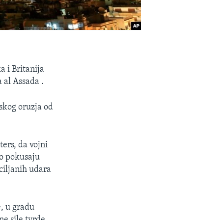
 i Britanija
 al Assada .
jskog oruzja od
ters, da vojni
 o pokusaju
 ciljanih udara
, u gradu
e sile tvrde