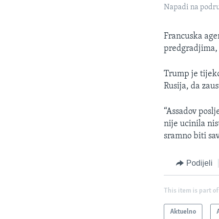
Napadi na podru
Francuska agen
predgradjima,
Trump je tijeko
Rusija, da zau
“Assadov poslje
nije ucinila ni
sramno biti sa
Podijeli
This item is part of
Aktuelno