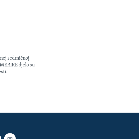
enoj sedmičnoj
 AMERIKE djelo su
sti.