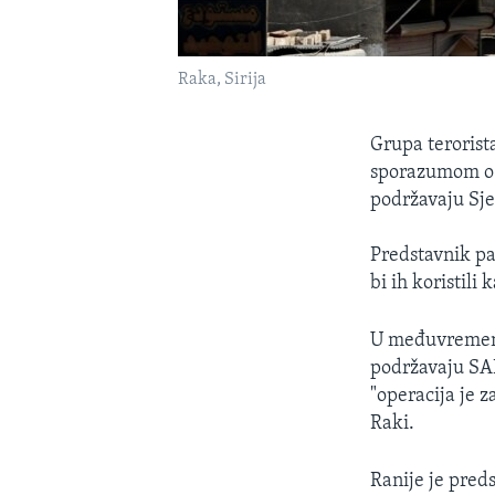
Raka, Sirija
Grupa terorist
sporazumom o 
podržavaju Sje
Predstavnik par
bi ih koristili k
U međuvremenu
podržavaju SAD
"operacija je z
Raki.
Ranije je pred