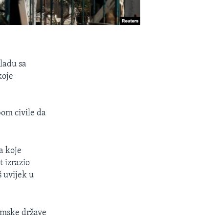
kladu sa
koje
bom civile da
a koje
 izrazio
š uvijek u
lamske države