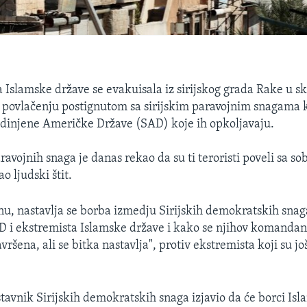
a Islamske države se evakuisala iz sirijskog grada Rake u s
povlačenju postignutom sa sirijskim paravojnim snagama 
dinjene Američke Države (SAD) koje ih opkoljavaju.
avojnih snaga je danas rekao da su ti teroristi poveli sa so
ao ljudski štit.
, nastavlja se borba izmedju Sirijskih demokratskih snag
 i ekstremista Islamske države i kako se njihov komandant
avršena, ali se bitka nastavlja", protiv ekstremista koji su jo
stavnik Sirijskih demokratskih snaga izjavio da će borci Is