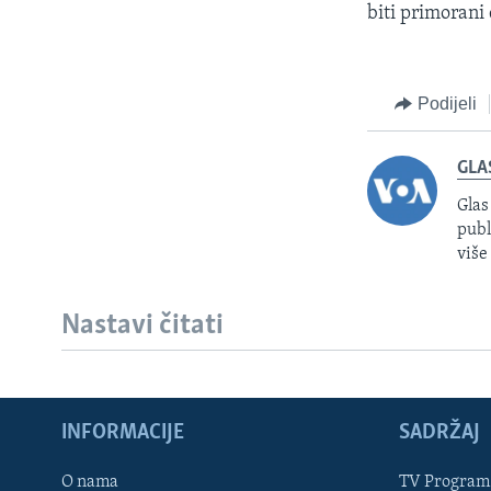
biti primorani 
Podijeli
GLA
Glas
publ
više
Nastavi čitati
INFORMACIJE
SADRŽAJ
Learning English
O nama
TV Program