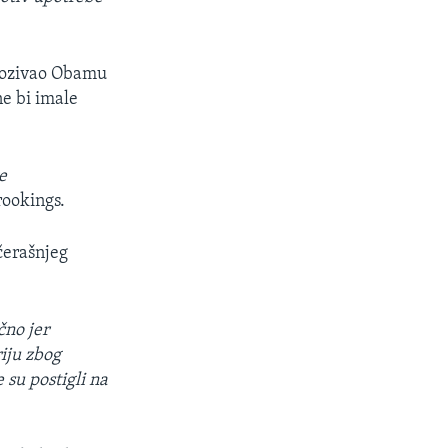
 pozivao Obamu
ne bi imale
e
rookings.
čerašnjeg
čno jer
riju zbog
 su postigli na