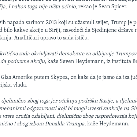
a, I nakon toga nije ništa učinio
, rekao je Sean Spicer.
h napada sarinom 2013 koji su užasnuli svijet, Trump je
d bilo kakve akcije u Siriji, navodeći da Sjedinjene države 
šanja. Analitičari upravo to sada ističu.
kritično sada okrivljavati demokrate za odbijanje Trumpov
e da poduzme akciju
, kaže Seven Heydemann, iz instituta B
 Glas Amerike putem Skypea, on kaže da je jasno da iza ju
rijska vlada.
o djelimično zbog toga jer očekuju podršku Rusije, a djelimi
 mehanizmi odgovornosti koji bi mogli uvesti sankcije na Si
 vrste oružja oslabljeni, djelimično zbog napredovanja koje
imično I zbog izbora Donalda Trumpa
, kaže Heydemann.