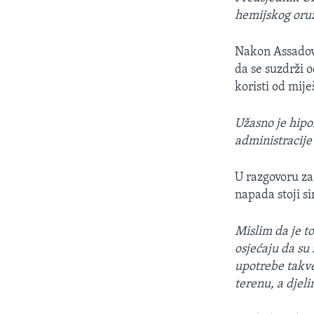
hemijskog oružj
Nakon Assadovi
da se suzdrži o
koristi od mije
Užasno je hipo
administracij
U razgovoru za
napada stoji si
Mislim da je t
osjećaju da su
upotrebe takve
terenu, a djel