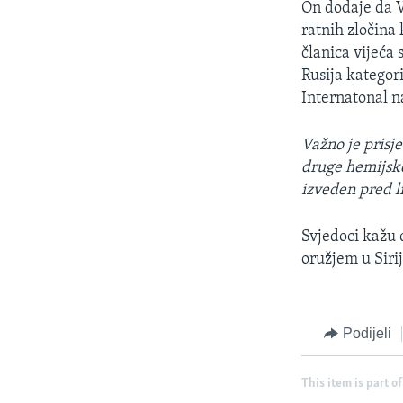
On dodaje da V
ratnih zločina 
članica vijeća
Rusija kategor
Internatonal n
Važno je prisj
druge hemijske
izveden pred l
Svjedoci kažu 
oružjem u Siri
Podijeli
This item is part of