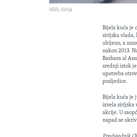
Idlib, Sirija
Bijela kuća je 
sirijska vlada,
ubijeno, a mno
nakon 2013. N
Bashara al Ass
srednji istok 
upotreba otrov
posljedice.
Bijela kuća je 
izvela sirijska
akcije. U saop
napad se okriv
Predsjednik Ob