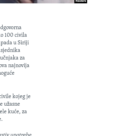
 odgovorna
ko 100 civila
pada u Siriji
dsjednika
ručnjaka za
ova najnovija
 moguće
ivile kojeg je
kve užasne
ele kuće, za
e.
rotiv upotrebe