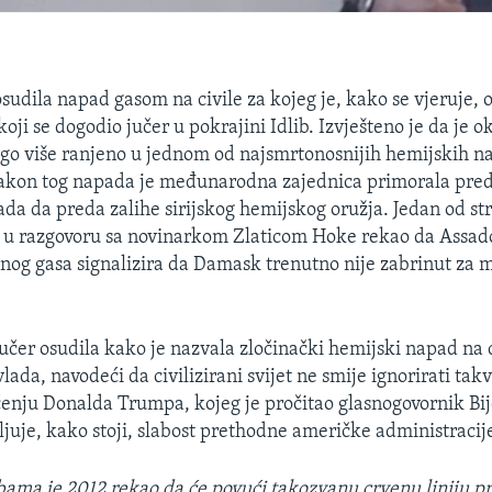
osudila napad gasom na civile za kojeg je, kako se vjeruje,
 koji se dogodio jučer u pokrajini Idlib. Izvješteno je da je o
go više ranjeno u jednom od najsmrtonosnijih hemijskih na
akon tog napada je međunarodna zajednica primorala pre
ada da preda zalihe sirijskog hemijskog oružja. Jedan od st
je u razgovoru sa novinarkom Zlaticom Hoke rekao da Assad
nog gasa signalizira da Damask trenutno nije zabrinut za
jučer osudila kako je nazvala zločinački hemijski napad na c
 vlada, navodeći da civilizirani svijet ne smije ignorirati ta
ćenju Donalda Trumpa, kojeg je pročitao glasnogovornik Bij
ljuje, kako stoji, slabost prethodne američke administracij
ama je 2012 rekao da će povući takozvanu crvenu liniju p