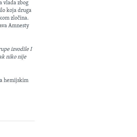
ka vlada zbog
ilo koja druga
ikom zločina.
prava Amnesty
upe izvodile I
ak niko nije
da hemijskim