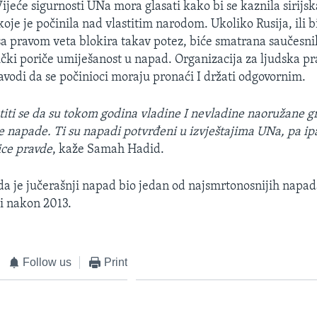
ijeće sigurnosti UNa mora glasati kako bi se kaznila sirijs
koje je počinila nad vlastitim narodom. Ukoliko Rusija, ili b
 sa pravom veta blokira takav potez, biće smatrana saučesn
ički poriče umiješanost u napad. Organizacija za ljudska 
avodi da se počinioci moraju pronaći I držati odgovornim.
etiti se da su tokom godina vladine I nevladine naoružane gr
 napade. Ti su napadi potvrđeni u izvještajima UNa, pa ip
ice pravde
, kaže Samah Hadid.
da je jučerašnji napad bio jedan od najsmrtonosnijih napa
ji nakon 2013.
Follow us
Print