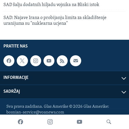
SAD šalju dodatnih hiljadu vojnika na Bliski istok
MAGAZIN
O GLASU AMERIKE
SAD: Najave Irana o probijanju limita za skladištenje
uranijuma su "nuklearna ucjena"
Learning English
PRATITE NAS
PRATITE NAS
Jezici
INFORMACIJE
SADRŽAJ
Sva prava zadržana. Glas Amerike © 2026 Glas Amerike:
bosnian-service@voanews.com