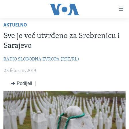
Linkovi
Pređi
na
AKTUELNO
glavni
TV PROGRAM
sadržaj
Sve je već utvrđeno za Srebrenicu i
VIDEO
Pređi
Sarajevo
na
FOTOGRAFIJE DANA
glavnu
RADIO SLOBODNA EVROPA (RFE/RL)
VIJESTI
navigaciju
Idi
08 februar, 2019
NAUKA I TEHNOLOGIJA
SJEDINJENE AMERIČKE DRŽAVE
na
SPECIJALNI PROJEKTI
BOSNA I HERCEGOVINA
Podijeli
pretragu
KORUPCIJA
SVIJET
SLOBODA MEDIJA
ŽENSKA STRANA
IZBJEGLIČKA STRANA