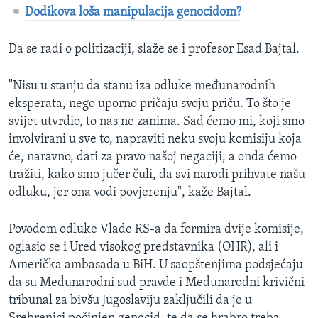
Dodikova loša manipulacija genocidom?
Da se radi o politizaciji, slaže se i profesor Esad Bajtal.
"Nisu u stanju da stanu iza odluke međunarodnih
eksperata, nego uporno pričaju svoju priču. To što je
svijet utvrdio, to nas ne zanima. Sad ćemo mi, koji smo
involvirani u sve to, napraviti neku svoju komisiju koja
će, naravno, dati za pravo našoj negaciji, a onda ćemo
tražiti, kako smo jučer čuli, da svi narodi prihvate našu
odluku, jer ona vodi povjerenju", kaže Bajtal.
Povodom odluke Vlade RS-a da formira dvije komisije,
oglasio se i Ured visokog predstavnika (OHR), ali i
Američka ambasada u BiH. U saopštenjima podsjećaju
da su Međunarodni sud pravde i Međunarodni krivični
tribunal za bivšu Jugoslaviju zaključili da je u