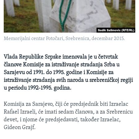
MAGAZIN
O GLASU AMERIKE
Learning English
Memorijalni centar Potočari, Srebrenica, decembar 2015.
PRATITE NAS
Vlada Republike Srpske imenovala je u četvrtak
članove Komisije za istraživanje stradanja Srba u
Sarajevu od 1991. do 1995. godine i Komisije za
Jezici
istraživanje stradanja svih naroda u srebreničkoj regiji
u periodu 1992-1995. godina.
Komisija za Sarajevo, čiji će predsjednik biti Izraelac
Rafael Izraeli, će imati sedam članova, a za Srebrenicu
devet, i njome će predsjedavati, također Izraelac,
Gideon Grajf.