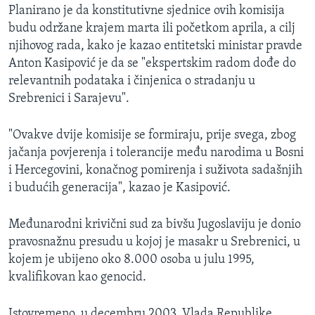
Planirano je da konstitutivne sjednice ovih komisija
budu održane krajem marta ili početkom aprila, a cilj
njihovog rada, kako je kazao entitetski ministar pravde
Anton Kasipović je da se "ekspertskim radom dođe do
relevantnih podataka i činjenica o stradanju u
Srebrenici i Sarajevu".
"Ovakve dvije komisije se formiraju, prije svega, zbog
jačanja povjerenja i tolerancije među narodima u Bosni
i Hercegovini, konačnog pomirenja i suživota sadašnjih
i budućih generacija", kazao je Kasipović.
Međunarodni krivični sud za bivšu Jugoslaviju je donio
pravosnažnu presudu u kojoj je masakr u Srebrenici, u
kojem je ubijeno oko 8.000 osoba u julu 1995,
kvalifikovan kao genocid.
Istovremeno, u decembru 2003. Vlada Republike