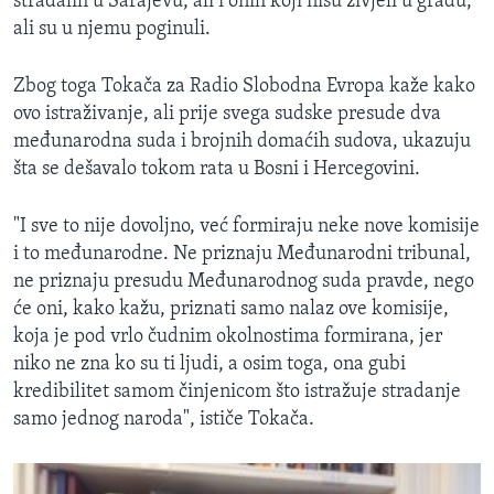
stradalih u Sarajevu, ali i onih koji nisu živjeli u gradu,
ali su u njemu poginuli.
Zbog toga Tokača za Radio Slobodna Evropa kaže kako
ovo istraživanje, ali prije svega sudske presude dva
međunarodna suda i brojnih domaćih sudova, ukazuju
šta se dešavalo tokom rata u Bosni i Hercegovini.
"I sve to nije dovoljno, već formiraju neke nove komisije
i to međunarodne. Ne priznaju Međunarodni tribunal,
ne priznaju presudu Međunarodnog suda pravde, nego
će oni, kako kažu, priznati samo nalaz ove komisije,
koja je pod vrlo čudnim okolnostima formirana, jer
niko ne zna ko su ti ljudi, a osim toga, ona gubi
kredibilitet samom činjenicom što istražuje stradanje
samo jednog naroda", ističe Tokača.​