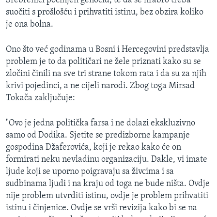
Srebrenici počinjen genocid, te da se hrabro treba
suočiti s prošlošću i prihvatiti istinu, bez obzira koliko
je ona bolna.
​Ono što već godinama u Bosni i Hercegovini predstavlja
problem je to da političari ne žele priznati kako su se
zločini činili na sve tri strane tokom rata i da su za njih
krivi pojedinci, a ne cijeli narodi. Zbog toga Mirsad
Tokača zaključuje:
"Ovo je jedna politička farsa i ne dolazi ekskluzivno
samo od Dodika. Sjetite se predizborne kampanje
gospodina Džaferovića, koji je rekao kako će on
formirati neku nevladinu organizaciju. Dakle, vi imate
ljude koji se uporno poigravaju sa živcima i sa
sudbinama ljudi i na kraju od toga ne bude ništa. Ovdje
nije problem utvrditi istinu, ovdje je problem prihvatiti
istinu i činjenice. Ovdje se vrši revizija kako bi se na