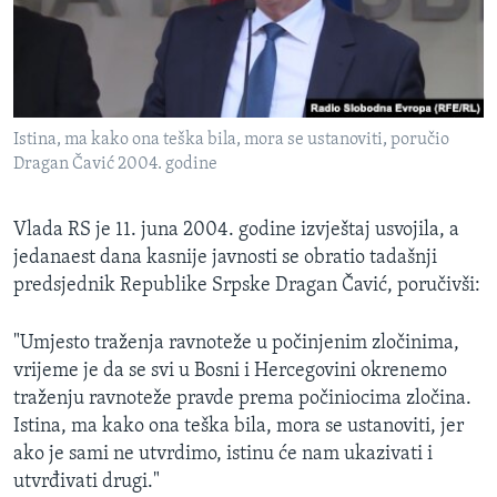
Istina, ma kako ona teška bila, mora se ustanoviti, poručio
Dragan Čavić 2004. godine
Vlada RS je 11. juna 2004. godine izvještaj usvojila, a
jedanaest dana kasnije javnosti se obratio tadašnji
predsjednik Republike Srpske Dragan Čavić, poručivši:
"Umjesto traženja ravnoteže u počinjenim zločinima,
vrijeme je da se svi u Bosni i Hercegovini okrenemo
traženju ravnoteže pravde prema počiniocima zločina.
Istina, ma kako ona teška bila, mora se ustanoviti, jer
ako je sami ne utvrdimo, istinu će nam ukazivati i
utvrđivati drugi."