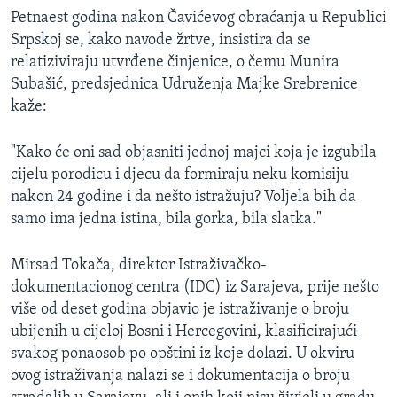
Petnaest godina nakon Čavićevog obraćanja u Republici
Srpskoj se, kako navode žrtve, insistira da se
relatiziviraju utvrđene činjenice, o čemu Munira
Subašić, predsjednica Udruženja Majke Srebrenice
kaže:
"Kako će oni sad objasniti jednoj majci koja je izgubila
cijelu porodicu i djecu da formiraju neku komisiju
nakon 24 godine i da nešto istražuju? Voljela bih da
samo ima jedna istina, bila gorka, bila slatka."
Mirsad Tokača, direktor Istraživačko-
dokumentacionog centra (IDC) iz Sarajeva, prije nešto
više od deset godina objavio je istraživanje o broju
ubijenih u cijeloj Bosni i Hercegovini, klasificirajući
svakog ponaosob po opštini iz koje dolazi. U okviru
ovog istraživanja nalazi se i dokumentacija o broju