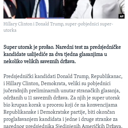
MAGAZIN
O GLASU AMERIKE
Hillary Clinton i Donald Trump, super-pobjednici super-
Learning English
utorka
PRATITE NAS
Super utorak je prošao. Naredni test za predsjedničke
kandidate uslijediće za dva tjedna glasanjima u
nekoliko velikih saveznih država.
Jezici
Predsjednički kandidati Donald Trump, Republikanac,
i Hillary Clinton, Demokrata, veliki su pobjednici
jučerašnjih preliminarnih unutar stranačkih glasanja,
održanih u 11 saveznih država. Za njih je super utorak
bio krupan korak u procesu koji će na konvencijama
Republikanske i Demokratske partije, biti okončan
proglašavanjem kandidata i jedne i druge stranke za
narednog predsjednika Sjedinjenih Američkih Država.