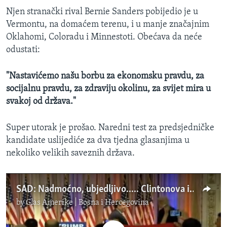
Njen stranački rival Bernie Sanders pobijedio je u
Vermontu, na domaćem terenu, i u manje značajnim
Oklahomi, Coloradu i Minnestoti. Obećava da neće
odustati:
"Nastavićemo našu borbu za ekonomsku pravdu, za
socijalnu pravdu, za zdraviju okolinu, za svijet mira u
svakoj od država."
Super utorak je prošao. Naredni test za predsjedničke
kandidate uslijediće za dva tjedna glasanjima u
nekoliko velikih saveznih država.
SAD: Nadmoćno, ubjedljivo..... Clintonova i Trump
by
Glas Amerike | Bosna i Hercegovina
No media source currently available