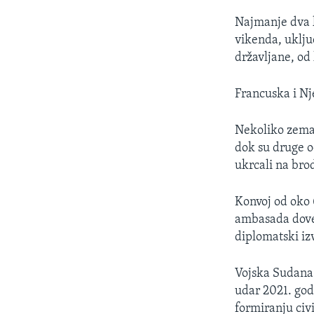
Najmanje dva k
vikenda, uklju
državljane, od 
Francuska i Nj
Nekoliko zemal
dok su druge 
ukrcali na bro
Konvoj od oko 
ambasada dovez
diplomatski iz
Vojska Sudana 
udar 2021. godi
formiranju civ