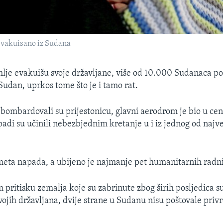
 evakuisano iz Sudana
lje evakuišu svoje državljane, više od 10.000 Sudanaca po
Sudan, uprkos tome što je i tamo rat.
 bombardovali su prijestonicu, glavni aerodrom je bio u cen
apadi su učinili nebezbjednim kretanje u i iz jednog od najve
eta napada, a ubijeno je najmanje pet humanitarnih radn
 pritisku zemalja koje su zabrinute zbog širih posljedica s
vojih državljana, dvije strane u Sudanu nisu poštovale pri