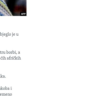
bjeglo je u
tru borbi, a
ćih afričkih
ika.
ukoba i
vremeno