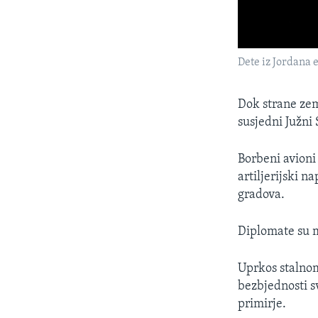
Dete iz Jordana
Dok strane zem
susjedni Južni 
Borbeni avioni
artiljerijski n
gradova.
Diplomate su m
Uprkos stalnom
bezbjednosti s
primirje.