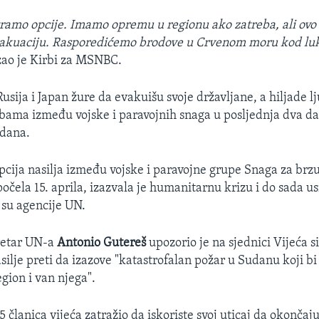
tramo opcije. Imamo opremu u regionu ako zatreba, ali ovo 
akuaciju. Rasporedićemo brodove u Crvenom moru kod lu
ao je Kirbi za MSNBC.
usija i Japan žure da evakuišu svoje državljane, a hiljade lju
orbama između vojske i paravojnih snaga u posljednja dva d
udana.
cija nasilja između vojske i paravojne grupe Snaga za brz
počela 15. aprila, izazvala je humanitarnu krizu i do sada u
e su agencije UN.
retar UN-a
Antonio Gutereš
upozorio je na sjednici Vijeća s
silje preti da izazove "katastrofalan požar u Sudanu koji b
region i van njega".
5 članica vijeća zatražio da iskoriste svoj uticaj da okončaju 