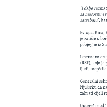
"I dalje razma
za masovnu ev
zatrebaju",
kaz
Evropa, Kina, R
je zatišje u b
pobjegne iz S
Iznenadna erup
(RSF), koja je 
ljudi, saopštil
Generalni sek
Njujorku da na
zahvati cijeli 
Gutereš je od 1