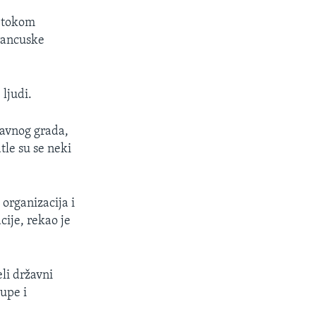
a tokom
francuske
ljudi.
lavnog grada,
le su se neki
organizacija i
ije, rekao je
li državni
rupe i