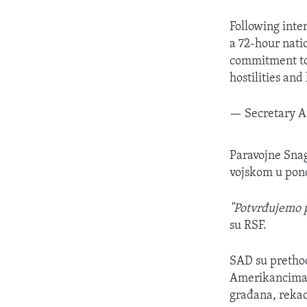
Following inte
a 72-hour nati
commitment to 
hostilities an
— Secretary A
Paravojne Snag
vojskom u pono
"Potvrđujemo 
su RSF.
SAD su pretho
Amerikancima 
građana, rekao