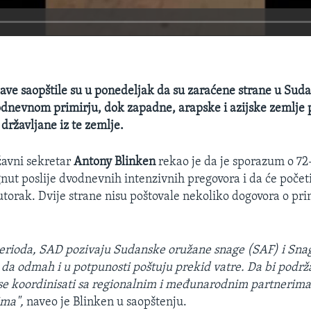
ave saopštile su u ponedeljak da su zaraćene strane u Suda
dnevnom primirju, dok zapadne, arapske i azijske zemlje
državljane iz te zemlje.
avni sekretar
Antony Blinken
rekao je da je sporazum o 7
gnut poslije dvodnevnih intenzivnih pregovora i da će početi
utorak. Dvije strane nisu poštovale nekoliko dogovora o pri
rioda, SAD pozivaju Sudanske oružane snage (SAF) i Snag
da odmah i u potpunosti poštuju prekid vatre. Da bi podrža
se koordinisati sa regionalnim i međunarodnim partnerima
ima",
naveo je Blinken u saopštenju.