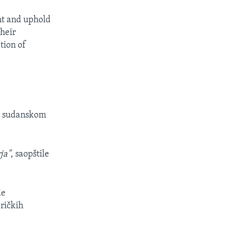
nt and uphold
heir
tion of
sa sudanskom
ja"
, saopštile
le
ričkih