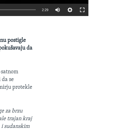
2:29
EMBED
SHARE
nu postigle
 pokušavaju da
2-satnom
 da se
mirju protekle
e za brzu
le trajan kraj
 i sudanskim