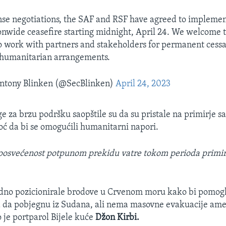
nse negotiations, the SAF and RSF have agreed to impleme
onwide ceasefire starting midnight, April 24. We welcome t
work with partners and stakeholders for permanent cessa
d humanitarian arrangements.
ntony Blinken (@SecBlinken)
April 24, 2023
e za brzu podršku saopštile su da su pristale na primirje 
ć da bi se omogućili humanitarni napori.
posvećenost potpunom prekidu vatre tokom perioda primir
dno pozicionirale brodove u Crvenom moru kako bi pomog
da pobjegnu iz Sudana, ali nema masovne evakuacije ame
 je portparol Bijele kuće
Džon Kirbi.