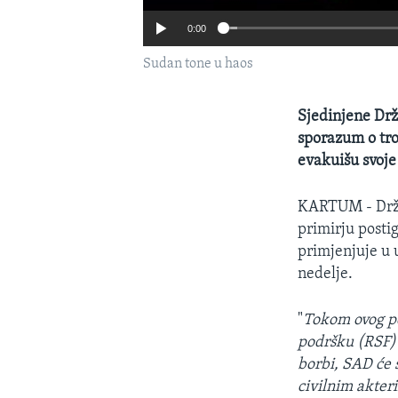
0:00
Sudan tone u haos
Sjedinjene Drž
sporazum o tro
evakuišu svoje 
KARTUM - Drž
primirju posti
primjenjuje u 
nedelje.
"
Tokom ovog pe
podršku (RSF) 
borbi, SAD će 
civilnim akter