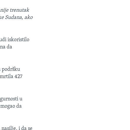
nije trenutak
ke Sudana, ako
di iskoristilo
ana da
u podršku
smrtila 427
igurnosti u
i mogao da
nasilje, i da se