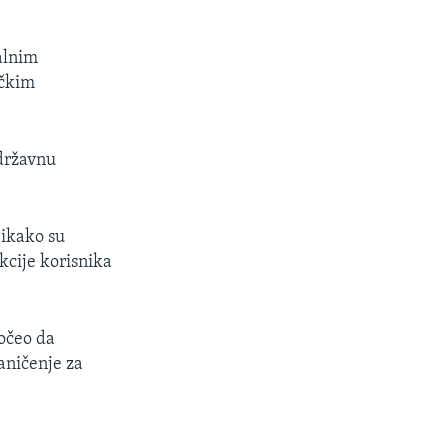
alnim
ičkim
 državnu
 ikako su
kcije korisnika
počeo da
aničenje za