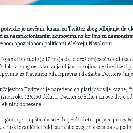
potvrdio je novčanu kaznu za Twitter zbog odbijanja da u
ni sa nesankcionisanim skupovima na kojima su demonstrant
renom opozicionom političaru Alekseju Navalnom.
Taganki presudio je 17. maja da je prošlomjesečna odluka d
0 dolara zbog neuklanjanja objava u kojima se tinejdžeri p
upovima za Navalnog bila ispravna i da žalba Twittera “nije 
učajevima Twitteru je naređeno da plati još dvije kazne, 
znosi oko 126.150 dolara. Twitter se žalio i na ove dvije od
ijek nisu donesene.
aganki je saopštio da su zabilježili i četiri prijave protiv 
, a ruski zvaničnici rekli su ranije ovog mjeseca da su podnij