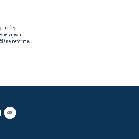
a i ideja
ne vijesti i
žišne reforme.