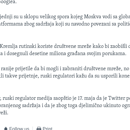
Googlea.
ljednji su u sklopu velikog spora kojeg Moskva vodi sa glob
tformama zbog sadržaja koji su navodno povezani sa polit
i Kremlja rutinski koriste društvene mreže kako bi zaobišli
a i dosegnuli desetine miliona građana svojim porukama.
 ranije prijetile da bi mogli i zabraniti društvene mreže, no
i takve prijetnje, ruski regulatori kažu da su usporili kone
ruski regulator medija saopštio je 17. maja da je Twitter 
branjenog sadržaja i da je zbog toga djelimično ukinuto ogr
eži.
Follow us
Print