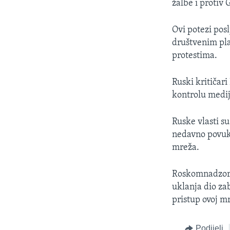
žalbe i protiv 
Ovi potezi pos
društvenim pla
protestima.
Ruski kritičar
kontrolu medij
Ruske vlasti su
nedavno povukl
mreža.
Roskomnadzor, 
uklanja dio za
pristup ovoj mr
Podijeli