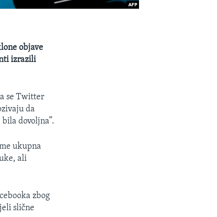
klone objave
i izrazili
a se Twitter
ozivaju da
bila dovoljna”.
čime ukupna
uke, ali
Facebooka zbog
eli slične