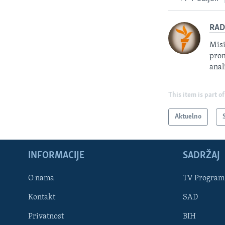
RAD
Misi
prom
anal
This item is part of
Aktuelno
INFORMACIJE
SADRŽAJ
Learning English
O nama
TV Program
Kontakt
SAD
PRATITE NAS
Privatnost
BIH