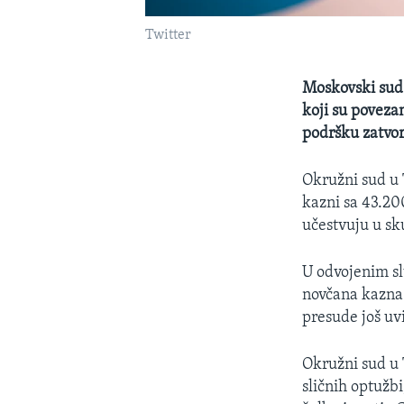
Twitter
Moskovski sud 
koji su poveza
podršku zatvo
Okružni sud u 
kazni sa 43.20
učestvuju u sk
U odvojenim sl
novčana kazna i
presude još uv
Okružni sud u T
sličnih optužbi