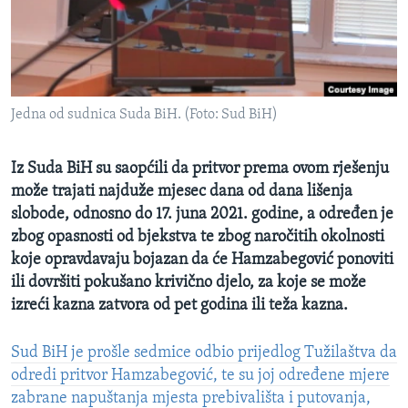
MAGAZIN
O GLASU AMERIKE
Learning English
Jedna od sudnica Suda BiH. (Foto: Sud BiH)
PRATITE NAS
Iz Suda BiH su saopćili da pritvor prema ovom rješenju
može trajati najduže mjesec dana od dana lišenja
slobode, odnosno do 17. juna 2021. godine, a određen je
Jezici
zbog opasnosti od bjekstva te zbog naročitih okolnosti
koje opravdavaju bojazan da će Hamzabegović ponoviti
ili dovršiti pokušano krivično djelo, za koje se može
izreći kazna zatvora od pet godina ili teža kazna.
Sud BiH je prošle sedmice odbio prijedlog Tužilaštva da
odredi pritvor Hamzabegović, te su joj određene mjere
zabrane napuštanja mjesta prebivališta i putovanja,