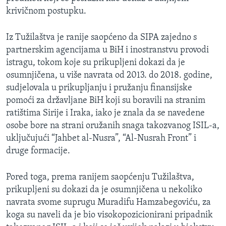
krivičnom postupku.
Iz Tužilaštva je ranije saopćeno da SIPA zajedno s
partnerskim agencijama u BiH i inostranstvu provodi
istragu, tokom koje su prikupljeni dokazi da je
osumnjičena, u više navrata od 2013. do 2018. godine,
sudjelovala u prikupljanju i pružanju finansijske
pomoći za državljane BiH koji su boravili na stranim
ratištima Sirije i Iraka, iako je znala da se navedene
osobe bore na strani oružanih snaga takozvanog ISIL-a,
uključujući “Jahbet al-Nusra”, “Al-Nusrah Front” i
druge formacije.
Pored toga, prema ranijem saopćenju Tužilaštva,
prikupljeni su dokazi da je osumnjičena u nekoliko
navrata svome suprugu Muradifu Hamzabegoviću, za
koga su naveli da je bio visokopozicionirani pripadnik