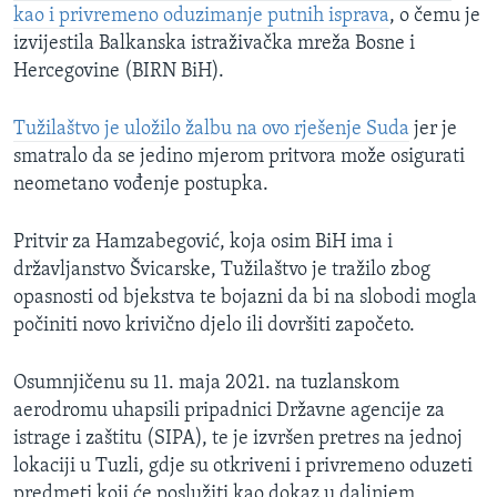
kao i privremeno oduzimanje putnih isprava
, o čemu je
izvijestila Balkanska istraživačka mreža Bosne i
Hercegovine (BIRN BiH).
Tužilaštvo je uložilo žalbu na ovo rješenje Suda
jer je
smatralo da se jedino mjerom pritvora može osigurati
neometano vođenje postupka.
Pritvir za Hamzabegović, koja osim BiH ima i
državljanstvo Švicarske, Tužilaštvo je tražilo zbog
opasnosti od bjekstva te bojazni da bi na slobodi mogla
počiniti novo krivično djelo ili dovršiti započeto.
Osumnjičenu su 11. maja 2021. na tuzlanskom
aerodromu uhapsili pripadnici Državne agencije za
istrage i zaštitu (SIPA), te je izvršen pretres na jednoj
lokaciji u Tuzli, gdje su otkriveni i privremeno oduzeti
predmeti koji će poslužiti kao dokaz u daljnjem