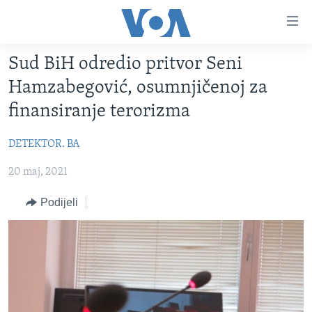
Linkovi
Pređi
na
Sud BiH odredio pritvor Seni
glavni
TV PROGRAM
sadržaj
Hamzabegović, osumnjičenoj za
VIDEO
Pređi
finansiranje terorizma
na
FOTOGRAFIJE DANA
glavnu
DETEKTOR. BA
VIJESTI
navigaciju
Idi
20 maj, 2021
NAUKA I TEHNOLOGIJA
SJEDINJENE AMERIČKE DRŽAVE
na
SPECIJALNI PROJEKTI
BOSNA I HERCEGOVINA
Podijeli
pretragu
KORUPCIJA
SVIJET
SLOBODA MEDIJA
ŽENSKA STRANA
IZBJEGLIČKA STRANA