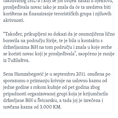
takozvanog ISIL-a i koji se još uvijek nalazi u bjekstvu,
prosljeđivala novac iako je znala da će ta sredstva biti
korištena za finansiranje terorističkih grupa i njihovih
aktivnosti.
“Također, prikupljeni su dokazi da je osumnjičena lično
boravila na području Sirije, te je bila u kontaktu s
državljanima BiH na tom području i znala u koje svrhe
se koristi novac koji je prosljeđivala”, saopćeno je ranije
iz Tužilaštva.
Sena Hamzabegović je u septembru 2011. osuđena po
sporazumu o priznanju krivnje na uslovnu kaznu od
jedne godine s rokom kušnje od pet godina zbog
pripadnosti organizovanoj grupi koja je krijumčarila
državljane BiH u Švicarsku, a tada joj je izrečena i
novčana kazna od 3.000 KM.