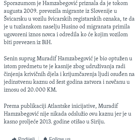
Sporazumom je Hamzabegović priznala da je tokom
augusta 2009. prevozila migrante iz Slovenije u
Švicarsku u vozilu švicarskih registarskih oznaka, te da
je u tuzlanskom naselju Husino od migranata primila
ugovoreni iznos novca i odredila ko će kojim vozilom
biti prevezen iz BiH.
Senin suprug Muradif Hamzabegović je bio optužen u
istom predmetu te je kasnije zbog udruživanja radi
činjenja krivičnih djela i krijumčarenja ljudi osuđen na
jedinstvenu kaznu od šest godina zatvora i novčanu u
iznosu od 20.000 KM.
Prema publikaciji Atlantske inicijative, Muradif
Hamzabegović nije nikada odslužio ovu kaznu jer je u
kasno proljeće 2013. godine otišao u Siriju.
Podijeli
Follow us