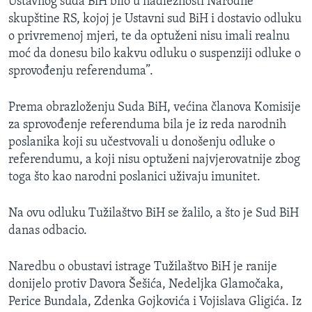
Ustavnog suda BiH bilo u nadležnosti Narodne
skupštine RS, kojoj je Ustavni sud BiH i dostavio odluku
o privremenoj mjeri, te da optuženi nisu imali realnu
moć da donesu bilo kakvu odluku o suspenziji odluke o
sprovođenju referenduma”.
Prema obrazloženju Suda BiH, većina članova Komisije
za sprovođenje referenduma bila je iz reda narodnih
poslanika koji su učestvovali u donošenju odluke o
referendumu, a koji nisu optuženi najvjerovatnije zbog
toga što kao narodni poslanici uživaju imunitet.
Na ovu odluku Tužilaštvo BiH se žalilo, a što je Sud BiH
danas odbacio.
Naredbu o obustavi istrage Tužilaštvo BiH je ranije
donijelo protiv Davora Šešića, Nedeljka Glamočaka,
Perice Bundala, Zdenka Gojkovića i Vojislava Gligića. Iz