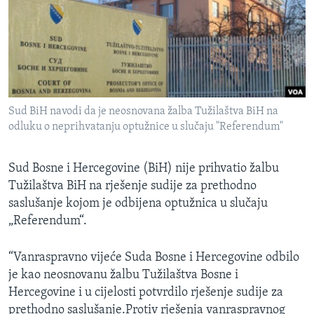
MAGAZIN
O GLASU AMERIKE
Learning English
Sud BiH navodi da je neosnovana žalba Tužilaštva BiH na
PRATITE NAS
odluku o neprihvatanju optužnice u slučaju "Referendum"
Sud Bosne i Hercegovine (BiH) nije prihvatio žalbu
Jezici
Tužilaštva BiH na rješenje sudije za prethodno
saslušanje kojom je odbijena optužnica u slučaju
„Referendum“.
“Vanraspravno vijeće Suda Bosne i Hercegovine odbilo
je kao neosnovanu žalbu Tužilaštva Bosne i
Hercegovine i u cijelosti potvrdilo rješenje sudije za
prethodno saslušanje.Protiv rješenja vanraspravnog