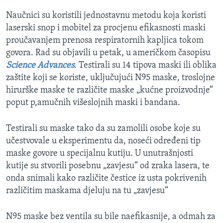
Naučnici su koristili jednostavnu metodu koja koristi
laserski snop i mobitel za procjenu efikasnosti maski
proučavanjem prenosa respiratornih kapljica tokom
govora. Rad su objavili u petak, u američkom časopisu
Science Advances
. Testirali su 14 tipova maski ili oblika
zaštite koji se koriste, uključujući N95 maske, troslojne
hirurške maske te različite maske „kućne proizvodnje“
poput p,amučnih višeslojnih maski i bandana.
Testirali su maske tako da su zamolili osobe koje su
učestvovale u eksperimentu da, noseći određeni tip
maske govore u specijalnu kutiju. U unutrašnjosti
kutije su stvorili posebnu „zavjesu“ od zraka lasera, te
onda snimali kako različite čestice iz usta pokrivenih
različitim maskama djeluju na tu „zavjesu“
N95 maske bez ventila su bile naefikasnije, a odmah za