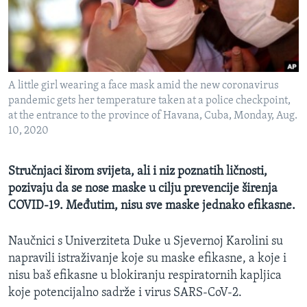
MAGAZIN
O GLASU AMERIKE
Learning English
A little girl wearing a face mask amid the new coronavirus
pandemic gets her temperature taken at a police checkpoint,
PRATITE NAS
at the entrance to the province of Havana, Cuba, Monday, Aug.
10, 2020
Stručnjaci širom svijeta, ali i niz poznatih ličnosti,
Jezici
pozivaju da se nose maske u cilju prevencije širenja
COVID-19. Međutim, nisu sve maske jednako efikasne.
Naučnici s Univerziteta Duke u Sjevernoj Karolini su
napravili istraživanje koje su maske efikasne, a koje i
nisu baš efikasne u blokiranju respiratornih kapljica
koje potencijalno sadrže i virus SARS-CoV-2.