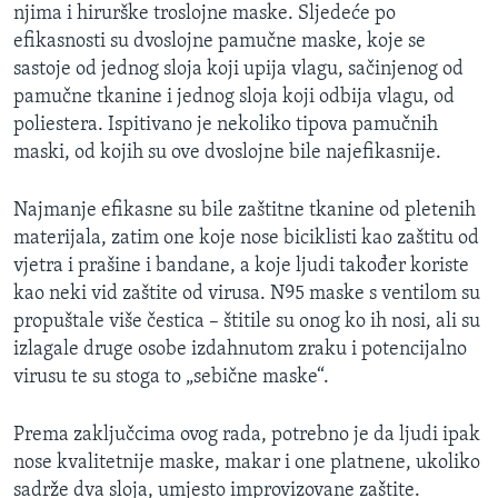
njima i hirurške troslojne maske. Sljedeće po
efikasnosti su dvoslojne pamučne maske, koje se
sastoje od jednog sloja koji upija vlagu, sačinjenog od
pamučne tkanine i jednog sloja koji odbija vlagu, od
poliestera. Ispitivano je nekoliko tipova pamučnih
maski, od kojih su ove dvoslojne bile najefikasnije.
Najmanje efikasne su bile zaštitne tkanine od pletenih
materijala, zatim one koje nose biciklisti kao zaštitu od
vjetra i prašine i bandane, a koje ljudi također koriste
kao neki vid zaštite od virusa. N95 maske s ventilom su
propuštale više čestica – štitile su onog ko ih nosi, ali su
izlagale druge osobe izdahnutom zraku i potencijalno
virusu te su stoga to „sebične maske“.
Prema zaključcima ovog rada, potrebno je da ljudi ipak
nose kvalitetnije maske, makar i one platnene, ukoliko
sadrže dva sloja, umjesto improvizovane zaštite.