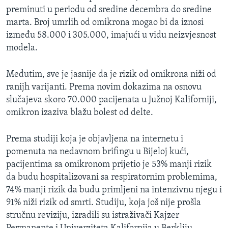
preminuti u periodu od sredine decembra do sredine
marta. Broj umrlih od omikrona mogao bi da iznosi
između 58.000 i 305.000, imajući u vidu neizvjesnost
modela.
Međutim, sve je jasnije da je rizik od omikrona niži od
ranijh varijanti. Prema novim dokazima na osnovu
slučajeva skoro 70.000 pacijenata u Južnoj Kaliforniji,
omikron izaziva blažu bolest od delte.
Prema studiji koja je objavljena na internetu i
pomenuta na nedavnom brifingu u Bijeloj kući,
pacijentima sa omikronom prijetio je 53% manji rizik
da budu hospitalizovani sa respiratornim problemima,
74% manji rizik da budu primljeni na intenzivnu njegu i
91% niži rizik od smrti. Studiju, koja još nije prošla
stručnu reviziju, izradili su istraživači Kajzer