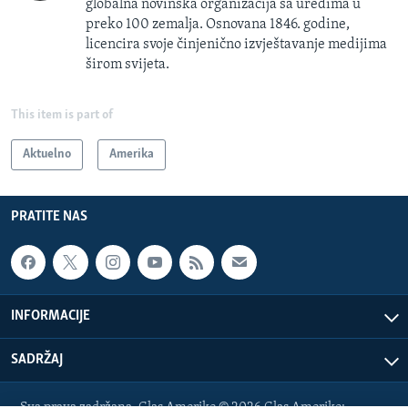
globalna novinska organizacija sa uredima u
preko 100 zemalja. Osnovana 1846. godine,
licencira svoje činjenično izvještavanje medijima
širom svijeta.
This item is part of
Aktuelno
Amerika
PRATITE NAS
INFORMACIJE
SADRŽAJ
Sva prava zadržana. Glas Amerike © 2026 Glas Amerike: