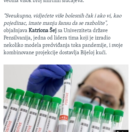
veoma visok broj smrtnih slučajeva.
“Sveukupno, vidjećete više bolesnih čak i ako vi, kao
pojedinac, imate manju šansu da se razbolite",
objašnjava
Katriona Šej
sa Univerziteta države
Pensilvanija, jedna od lidera tima koji je izradio
nekoliko modela predviđanja toka pandemije, i svoje
kombinovane projekcije dostavlja Bijeloj kući.