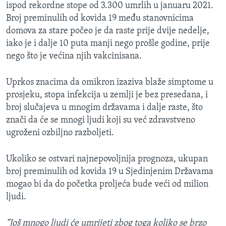
ispod rekordne stope od 3.300 umrlih u januaru 2021.
Broj preminulih od kovida 19 među stanovnicima
domova za stare počeo je da raste prije dvije nedelje,
iako je i dalje 10 puta manji nego prošle godine, prije
nego što je većina njih vakcinisana.
Uprkos znacima da omikron izaziva blaže simptome u
prosjeku, stopa infekcija u zemlji je bez presedana, i
broj slučajeva u mnogim državama i dalje raste, što
znači da će se mnogi ljudi koji su već zdravstveno
ugroženi ozbiljno razboljeti.
Ukoliko se ostvari najnepovoljnija prognoza, ukupan
broj preminulih od kovida 19 u Sjedinjenim Državama
mogao bi da do početka proljeća bude veći od milion
ljudi.
“Još mnogo ljudi će umrijeti zbog toga koliko se brzo