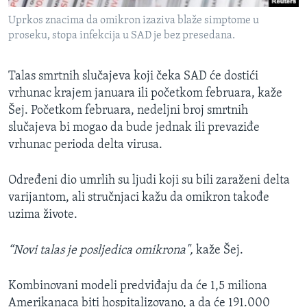
Uprkos znacima da omikron izaziva blaže simptome u
proseku, stopa infekcija u SAD je bez presedana.
Talas smrtnih slučajeva koji čeka SAD će dostići
vrhunac krajem januara ili početkom februara, kaže
Šej. Početkom februara, nedeljni broj smrtnih
slučajeva bi mogao da bude jednak ili prevaziđe
vrhunac perioda delta virusa.
Određeni dio umrlih su ljudi koji su bili zaraženi delta
varijantom, ali stručnjaci kažu da omikron takođe
uzima živote.
“Novi talas je posljedica omikrona",
kaže Šej.
Kombinovani modeli predviđaju da će 1,5 miliona
Amerikanaca biti hospitalizovano, a da će 191.000