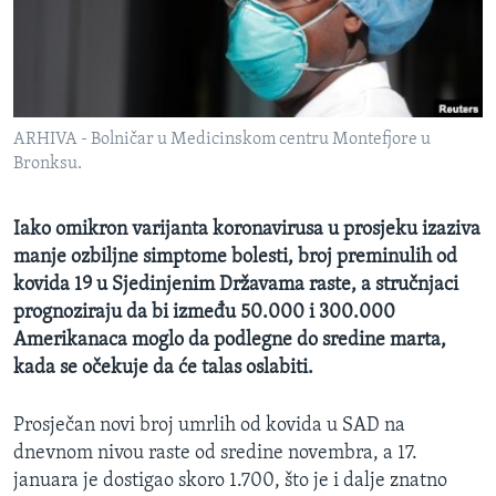
MAGAZIN
O GLASU AMERIKE
Learning English
ARHIVA - Bolničar u Medicinskom centru Montefjore u
Bronksu.
PRATITE NAS
Iako omikron varijanta koronavirusa u prosjeku izaziva
manje ozbiljne simptome bolesti, broj preminulih od
Jezici
kovida 19 u Sjedinjenim Državama raste, a stručnjaci
prognoziraju da bi između 50.000 i 300.000
Amerikanaca moglo da podlegne do sredine marta,
kada se očekuje da će talas oslabiti.
Prosječan novi broj umrlih od kovida u SAD na
dnevnom nivou raste od sredine novembra, a 17.
januara je dostigao skoro 1.700, što je i dalje znatno