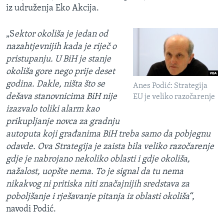
iz udruženja Eko Akcija.
„S
ektor okoliša je jedan od
nazahtjevnijih kada je riječ o
pristupanju. U BiH je stanje
okoliša gore nego prije deset
godina. Dakle, ništa što se
Anes Podić: Strategija
dešava stanovnicima BiH nije
EU je veliko razočarenje
izazvalo toliki alarm kao
prikupljanje novca za gradnju
autoputa koji građanima BiH treba samo da pobjegnu
odavde. Ova Strategija je zaista bila veliko razočarenje
gdje je nabrojano nekoliko oblasti i gdje okoliša,
nažalost, uopšte nema. To je signal da tu nema
nikakvog ni pritiska niti značajnijih sredstava za
poboljšanje i rješavanje pitanja iz oblasti okoliša“
,
navodi Podić.