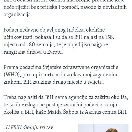
BiH u oblasti zaštite okoliša ima brojne probleme koje
neće riješiti bez pritiska i pomoći, navode iz nevladinih
organizacija.
Podaci nedavno objavljenog Indeksa okolišne
učinkovitosti, pokazali su da se BiH nalazi na 158.
mjestu od 180 zemalja, te je ubjedljivo najgore
rangirana država u Evropi.
Prema podacima Svjetske zdravstvene organizacije
(WHO), po stopi smrtnosti uzrokovanoj zagađenim
zrakom, BiH zauzima drugo mjesto u svijetu.
Treba naglasiti da BiH nema agenciju za zaštitu okoliša,
te iz tih razloga ne postoje zvanični podaci o stanju
okoliša u BiH, kaže Maida Šabeta iz Aarhus centra BiH.
„
U FBiH djeluju tri tzv.