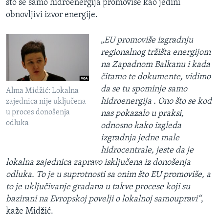
što se samo hidroenergija promoviše kao jedini
obnovljivi izvor energije.
„
EU promoviše izgradnju
regionalnog tržišta energijom
na Zapadnom Balkanu i kada
čitamo te dokumente, vidimo
da se tu spominje samo
Alma Midžić: Lokalna
hidroenergija . Ono što se kod
zajednica nije uključena
u proces donošenja
nas pokazalo u praksi,
odluka
odnosno kako izgleda
izgradnja jedne male
hidrocentrale, jeste da je
lokalna zajednica zapravo isključena iz donošenja
odluka. To je u suprotnosti sa onim što EU promoviše, a
to je uključivanje građana u takve procese koji su
bazirani na Evropskoj povelji o lokalnoj samoupravi“
,
kaže Midžić.