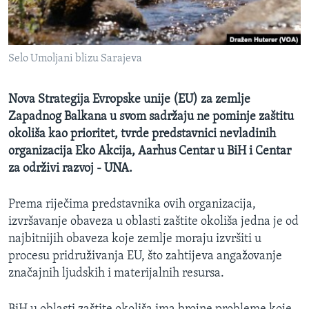
MAGAZIN
O GLASU AMERIKE
Selo Umoljani blizu Sarajeva
Learning English
Nova Strategija Evropske unije (EU) za zemlje
PRATITE NAS
Zapadnog Balkana u svom sadržaju ne pominje zaštitu
okoliša kao prioritet, tvrde predstavnici nevladinih
organizacija Eko Akcija, Aarhus Centar u BiH i Centar
za održivi razvoj - UNA.
Jezici
Prema riječima predstavnika ovih organizacija,
izvršavanje obaveza u oblasti zaštite okoliša jedna je od
najbitnijih obaveza koje zemlje moraju izvršiti u
procesu pridruživanja EU, što zahtijeva angažovanje
značajnih ljudskih i materijalnih resursa.