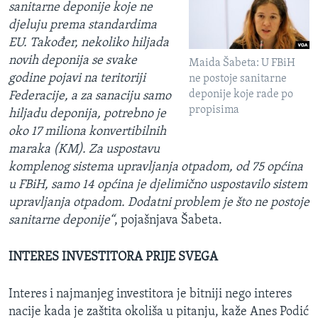
sanitarne deponije koje ne
djeluju prema standardima
EU. Također, nekoliko hiljada
novih deponija se svake
Maida Šabeta: U FBiH
godine pojavi na teritoriji
ne postoje sanitarne
deponije koje rade po
Federacije, a za sanaciju samo
propisima
hiljadu deponija, potrebno je
oko 17 miliona konvertibilnih
maraka (KM). Za uspostavu
komplenog sistema upravljanja otpadom, od 75 općina
u FBiH, samo 14 općina je djelimično uspostavilo sistem
upravljanja otpadom. Dodatni problem je što ne postoje
sanitarne deponije“
, pojašnjava Šabeta.
INTERES INVESTITORA PRIJE SVEGA
Interes i najmanjeg investitora je bitniji nego interes
nacije kada je zaštita okoliša u pitanju, kaže Anes Podić