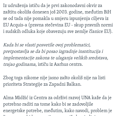
Iz udruženja ističu da je prvi zakonodavni okvir za
zaštitu okoliša donesen još 2003. godine, međutim BiH
se od tada nije pomakla u smjeru ispunjenja ciljeva iz
EU Acquis-a (pravna stečevina EU - skup pravnih normi
i sudskih odluka koje obavezuju sve zemlje članice EU).
Kada bi se vlasti posvetile ovoj problematici,
pretpostavlja se da bi posao izgradnje insntitucija i
implementacije zakona te ulaganja velikih sredstava,
trajao godinama
, ističu iz Aarhus centra.
Zbog toga nikome nije jasno zašto okoliš nije na listi
prioriteta Strategije za Zapadni Balkan.
Alma Midžić iz Centra za održivi razvoj UNA kaže da je
potrebno raditi na tome kako bi se zadovoljile
energetske potrebe, međutim, kako navodi, problem je