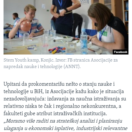
Stem Youth kamp, Konjic. Izvor: FB stranica Asocijacije za
napredak nauke i tehnologije (ANNT).
Upitani da prokomentarišu nešto o stanju nauke i
tehnologije u BiH, iz Asocijacije kažu kako je situacija
nezadovoljavajuća: izdavanja za naučna istraživanja su
relativno niska te čak i regionalno nekonkurentna, a
fakulteti gube atribut istraživačkih institucija.
„Moramo više raditi na strateškoj analizi i planiranju
ulaganja u ekonomski isplative, industrijski relevantne