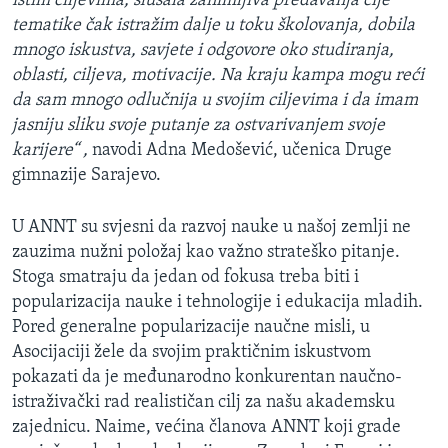
istim ciljevima, slušala zanimljiva predavanja čije
tematike čak istražim dalje u toku školovanja, dobila
mnogo iskustva, savjete i odgovore oko studiranja,
oblasti, ciljeva, motivacije. Na kraju kampa mogu reći
da sam mnogo odlučnija u svojim ciljevima i da imam
jasniju sliku svoje putanje za ostvarivanjem svoje
karijere“ ,
navodi Adna Medošević, učenica Druge
gimnazije Sarajevo.
U ANNT su svjesni da razvoj nauke u našoj zemlji ne
zauzima nužni položaj kao važno strateško pitanje.
Stoga smatraju da jedan od fokusa treba biti i
popularizacija nauke i tehnologije i edukacija mladih.
Pored generalne popularizacije naučne misli, u
Asocijaciji žele da svojim praktičnim iskustvom
pokazati da je međunarodno konkurentan naučno-
istraživački rad realističan cilj za našu akademsku
zajednicu. Naime, većina članova ANNT koji grade