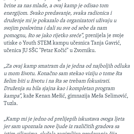
brine za nas mlade, a ovaj kamp je odisao tom
energijom. Svako predavanje, svaka radionica i
druženje mi je pokazalo da organizatori uživaju u
svojim poslovima i dali su sve od sebe da nam
pomognu, što se jako rijetko sreće“,
prenijela je svoje
utiske o Youth STEM kampu učesnica Tanja Gavrić,
učenica JU SŠC "Petar Kočić" u Zvorniku.
„Za ovaj kamp smatram da je jedna od najboljih odluka
u mom životu. Konačno sam stekao viziju o tome šta
želim biti u životu i na šta se trebam fokusirati.
Druženja su bila sjajna kao i kompletan program
kampa“,
kaže Kenan Mešić, gimnazija Meša Selimović,
Tuzla.
„Kamp mi je jedno od prelijepih iskustava ovoga ljeta
jer sam upoznala nove ljude iz različitih gradova sa