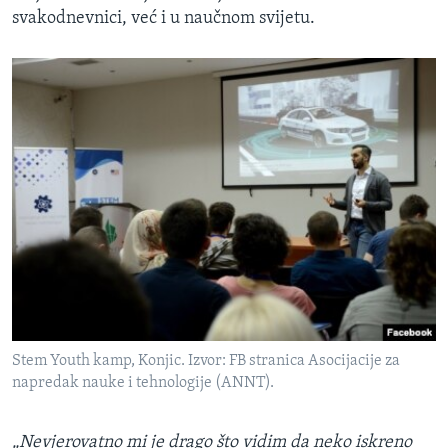
svakodnevnici, već i u naučnom svijetu.
Stem Youth kamp, Konjic. Izvor: FB stranica Asocijacije za
napredak nauke i tehnologije (ANNT).
„Nevjerovatno mi je drago što vidim da neko iskreno