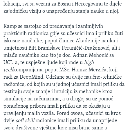
lokaciji, svi su vezani za Bosnu i Hercegovinu te dijele
zajedničku viziju o unapređenju stanja nauke u njoj.
Kamp se sastojao od predavanja i zanimljivih
praktičnih radionica gdje su učesnici imali priliku čuti
iskusne naučnike, poput članice Akademije nauka i
umjetnosti BiH Branislave Peruničić-Draženović, ali i
mlađe naučnike kao što je doc. Adnan Mehonić sa
UCL-a, te uspješne ljude koji rade u
high-
tech
kompanijama poput MSc. Hamze Merzića, koji
radi za DeepMind. Održane su dvije naučno-tehničke
radionice, od kojih su u jednoj učesnici imali priliku da
testiraju svoje znanje i intuiciju iz mehanike kroz
simulacije na računarima, a u drugoj su uz pomoć
ponuđenog pribora imali priliku da se okušaju u
pravljenju malih vozila. Pored ovoga, učesnici su kroz
dvije
soft skill
radionice imali priliku da unaprijede
svoje društvene vještine koje nisu bitne samo u