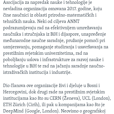
Asocijacija za napredak nauke i tehnologije je
nevladina organizacija osnovana 2017. godine, koju
čine naučnici iz oblasti prirodno-matematičkih i
tehničkih nauka. Neki od ciljeva ANNT
podrazumijevaju rad na efektivnijem umrežavanju
naučnika i stručnjaka iz BiH i dijaspore, unapređenje
međunarodne naučne saradnje, pružanje pomoći pri
usmjeravanju, pomaganje studiranja i usavršavanja na
prestižnim svjetskim univerzitetima, rad na
poboljšanju uslova i infrastrukture za razvoj nauke i
tehnologije u BiH te rad na jačanju saradnje naučno-
istraživačkih institucija i industrije.
Dio članova ove organizacije živi i djeluje u Bosni i
Hercegovini, dok drugi rade na prestižnim svjetskim
institucijama kao što su CERN (Ženeva), UCL (London),
ETH Zürich (Cirih), ili pak u kompanijama kao što je
DeepMind (Google, London). Neovisno o geografskoj