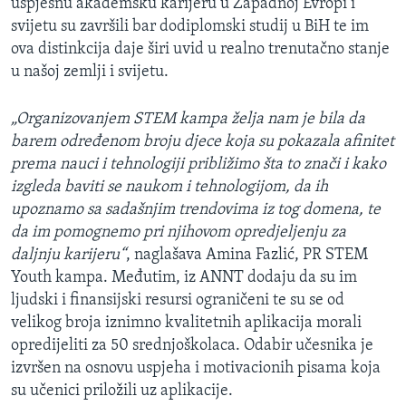
uspješnu akademsku karijeru u Zapadnoj Evropi i
svijetu su završili bar dodiplomski studij u BiH te im
ova distinkcija daje širi uvid u realno trenutačno stanje
u našoj zemlji i svijetu.
„Organizovanjem STEM kampa želja nam je bila da
barem određenom broju djece koja su pokazala afinitet
prema nauci i tehnologiji približimo šta to znači i kako
izgleda baviti se naukom i tehnologijom, da ih
upoznamo sa sadašnjim trendovima iz tog domena, te
da im pomognemo pri njihovom opredjeljenju za
daljnju karijeru“
, naglašava Amina Fazlić, PR STEM
Youth kampa. Međutim, iz ANNT dodaju da su im
ljudski i finansijski resursi ograničeni te su se od
velikog broja iznimno kvalitetnih aplikacija morali
opredijeliti za 50 srednjoškolaca. Odabir učesnika je
izvršen na osnovu uspjeha i motivacionih pisama koja
su učenici priložili uz aplikacije.