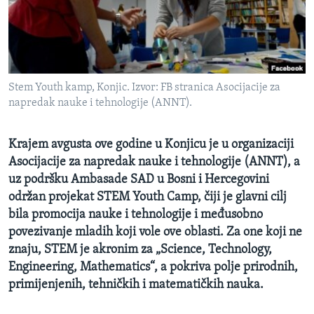
MAGAZIN
O GLASU AMERIKE
Learning English
Stem Youth kamp, Konjic. Izvor: FB stranica Asocijacije za
napredak nauke i tehnologije (ANNT).
PRATITE NAS
Krajem avgusta ove godine u Konjicu je u organizaciji
Asocijacije za napredak nauke i tehnologije (ANNT), a
Jezici
uz podršku Ambasade SAD u Bosni i Hercegovini
održan projekat STEM Youth Camp, čiji je glavni cilj
bila promocija nauke i tehnologije i međusobno
povezivanje mladih koji vole ove oblasti. Za one koji ne
znaju, STEM je akronim za „Science, Technology,
Engineering, Mathematics“, a pokriva polje prirodnih,
primijenjenih, tehničkih i matematičkih nauka.