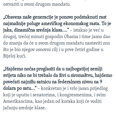
ostvariti u svom drugom mandatu.
„Obaveza naše generacije je ponovo podstaknuti rast
najsnažnije poluge američkog ekonomskog rasta. To je
jaka, dinamična srednja klasa....“
– istakao je već u
drugoj, trećoj minuti gospodin Obama i time jasno dao
do znanja da će u svom drugom mandatu nastaviti ono
što je bio njegov osnovni cilj i u prve četiri godine u
Bijeloj kući.
„Hajdemo noćas proglasiti da u najbogatijoj zemlji
svijeta niko ne bi trebalo da živi u siromaštvu, hajdemo
povećati najnižu satnicu na federalnom nivou na 9
dolara po satu...“
– konkretan je i vrlo jasan prijedlog
koji je uputio i senatorima, i kongresmenima, i svim
Amerikancima, kao jedan od koraka koji će voditi
jačanju srednje klase.