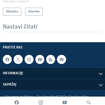
This item is part of
Aktuelno
Amerika
Nastavi čitati
PRATITE NAS
INFORMACIJE
SADRŽAJ
Sva prava zadržana. Glas Amerike © 2026 Glas Amerike:
bosnian-service@voanews.com