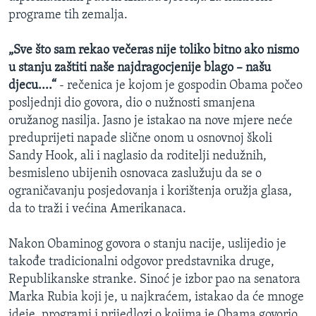
programe tih zemalja.
„Sve što sam rekao večeras nije toliko bitno ako nismo
u stanju zaštiti naše najdragocjenije blago – našu
djecu....“
- rečenica je kojom je gospodin Obama počeo
posljednji dio govora, dio o nužnosti smanjena
oružanog nasilja. Jasno je istakao na nove mjere neće
preduprijeti napade slične onom u osnovnoj školi
Sandy Hook, ali i naglasio da roditelji nedužnih,
besmisleno ubijenih osnovaca zaslužuju da se o
ograničavanju posjedovanja i korištenja oružja glasa,
da to traži i većina Amerikanaca.
Nakon Obaminog govora o stanju nacije, uslijedio je
takođe tradicionalni odgovor predstavnika druge,
Republikanske stranke. Sinoć je izbor pao na senatora
Marka Rubia koji je, u najkraćem, istakao da će mnoge
ideje, programi i prijedlozi o kojima je Obama govorio