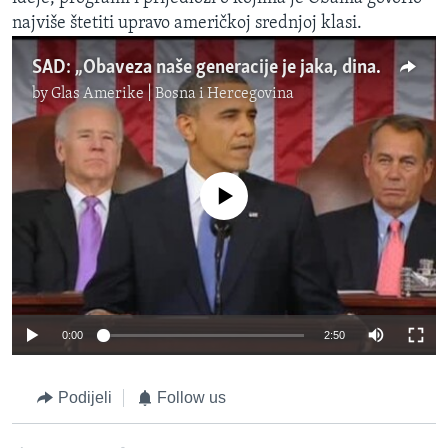
najviše štetiti upravo američkoj srednjoj klasi.
SAD: „Obaveza naše generacije je jaka, dinamična srednja klasa...“
by
Glas Amerike | Bosna i Hercegovina
No media source currently available
0:00
2:50
Podijeli
Follow us