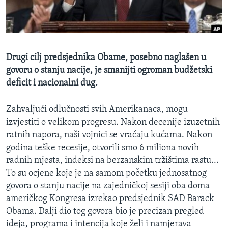
MAGAZIN
O GLASU AMERIKE
Learning English
Drugi cilj predsjednika Obame, posebno naglašen u
govoru o stanju nacije, je smanijti ogroman budžetski
PRATITE NAS
deficit i nacionalni dug.
Zahvaljući odlučnosti svih Amerikanaca, mogu
izvjestiti o velikom progresu. Nakon decenije izuzetnih
Jezici
ratnih napora, naši vojnici se vraćaju kućama. Nakon
godina teške recesije, otvorili smo 6 miliona novih
radnih mjesta, indeksi na berzanskim tržištima rastu...
To su ocjene koje je na samom početku jednosatnog
govora o stanju nacije na zajedničkoj sesiji oba doma
američkog Kongresa izrekao predsjednik SAD Barack
Obama. Dalji dio tog govora bio je precizan pregled
ideja, programa i intencija koje želi i namjerava