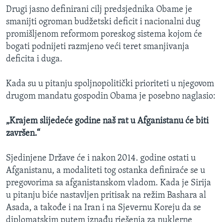
Drugi jasno definirani cilj predsjednika Obame je
smanijti ogroman budžetski deficit i nacionalni dug
promišljenom reformom poreskog sistema kojom će
bogati podnijeti razmjeno veći teret smanjivanja
deficita i duga.
Kada su u pitanju spoljnopolitički prioriteti u njegovom
drugom mandatu gospodin Obama je posebno naglasio:
„Krajem slijedeće godine naš rat u Afganistanu će biti
završen.“
Sjedinjene Države će i nakon 2014. godine ostati u
Afganistanu, a modaliteti tog ostanka definiraće se u
pregovorima sa afganistanskom vladom. Kada je Sirija
u pitanju biće nastavljen pritisak na režim Bashara al
Asada, a takođe i na Iran i na Sjevernu Koreju da se
diplomatskim putem iznađu rješenja za nuklerne