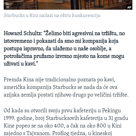
MAGAZIN
Starbucks u Kini nailazi na oštru kunkurenciju
O GLASU AMERIKE
Learning English
Howard Schultz: "Želimo biti agresivni na tržištu, no
istovremeno i pokazati da smo mi kompanija koja
postupa ispravno, da ulažemo u naše osoblje, a
PRATITE NAS
potrošačima pružamo izvrsno mjesto na kome mogu
uživati u kavi."
Jezici
Premda Kina nije tradicionalno poznata po kavi,
američka kompanija Starbucks se nada da će ova
azijska zemlja postati njihovo drugo po veličini tržište.
Od kada su otvorili svoju prvu kafeteriju u Pekingu
1999. godine, broj Starbucksovih kafeterija u 31 gradu
Kine popeo se na oko 400, a čak na oko 800 u Kini
zajedno s Tajvanom. Prošlog tjedna, u kineskoj