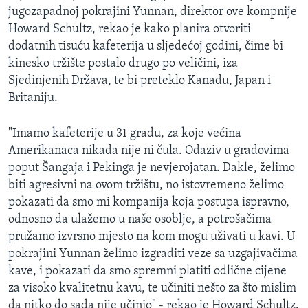
jugozapadnoj pokrajini Yunnan, direktor ove kompnije
Howard Schultz, rekao je kako planira otvoriti
dodatnih tisuću kafeterija u sljedećoj godini, čime bi
kinesko tržište postalo drugo po veličini, iza
Sjedinjenih Država, te bi preteklo Kanadu, Japan i
Britaniju.
"Imamo kafeterije u 31 gradu, za koje većina
Amerikanaca nikada nije ni čula. Odaziv u gradovima
poput Šangaja i Pekinga je nevjerojatan. Dakle, želimo
biti agresivni na ovom tržištu, no istovremeno želimo
pokazati da smo mi kompanija koja postupa ispravno,
odnosno da ulažemo u naše osoblje, a potrošačima
pružamo izvrsno mjesto na kom mogu uživati u kavi. U
pokrajini Yunnan želimo izgraditi veze sa uzgajivačima
kave, i pokazati da smo spremni platiti odlične cijene
za visoko kvalitetnu kavu, te učiniti nešto za što mislim
da nitko do sada nije učinio" - rekao je Howard Schultz.