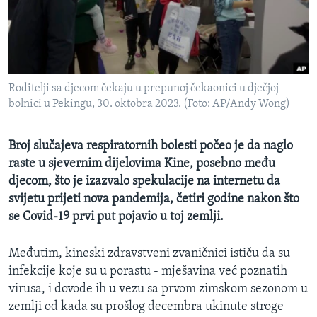
MAGAZIN
O GLASU AMERIKE
Learning English
Roditelji sa djecom čekaju u prepunoj čekaonici u dječjoj
bolnici u Pekingu, 30. oktobra 2023. (Foto: AP/Andy Wong)
PRATITE NAS
Broj slučajeva respiratornih bolesti počeo je da naglo
raste u sjevernim dijelovima Kine, posebno među
Jezici
djecom, što je izazvalo spekulacije na internetu da
svijetu prijeti nova pandemija, četiri godine nakon što
se Covid-19 prvi put pojavio u toj zemlji.
Međutim, kineski zdravstveni zvaničnici ističu da su
infekcije koje su u porastu - mješavina već poznatih
virusa, i dovode ih u vezu sa prvom zimskom sezonom u
zemlji od kada su prošlog decembra ukinute stroge