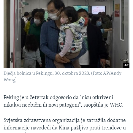
Dječja bolnica u Pekingu, 30. oktobra 2023. (Foto: AP/Andy
Wong)
Peking je u četvrtak odgovorio da "nisu otkriveni
nikakvi neobični ili novi patogeni", saopštila je WHO.
Svjetska zdravstvena organizacija je zatražila dodatne
informacije navodeći da Kina pažljivo prati trendove u