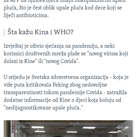
za AFP da njihova djeca imaju mikoplazmičnu upalu
pluća, što je čest oblik upale pluća kod dece koji se
liječi antibioticima.
Šta kažu Kina i WHO?
Izvještaj je oživio sjećanja na pandemiju, a neki
korisnici društvenih mreža plaše se "novog virusa koji
dolazi iz Kine" ili "novog Covida".
U srijedu je Svetska zdravstvena organizacija - koja je
više puta kritikovala Peking zbog nedovoljne
transparentnosti tokom pandemije Covida - zatražila
dodatne informacije od Kine o djeci koja boluju od
"nedijagnostikovane upale pluća."