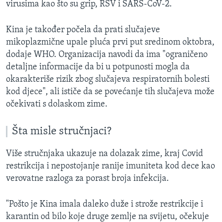
virusima kao što su grip, RSV i SARS-CoV-2.
Kina je također počela da prati slučajeve
mikoplazmične upale pluća prvi put sredinom oktobra,
dodaje WHO. Organizacija navodi da ima "ograničeno
detaljne informacije da bi u potpunosti mogla da
okarakteriše rizik zbog slučajeva respiratornih bolesti
kod djece", ali ističe da se povećanje tih slučajeva može
očekivati s dolaskom zime.
Šta misle stručnjaci?
Više stručnjaka ukazuje na dolazak zime, kraj Covid
restrikcija i nepostojanje ranije imuniteta kod dece kao
verovatne razloga za porast broja infekcija.
"Pošto je Kina imala daleko duže i strože restrikcije i
karantin od bilo koje druge zemlje na svijetu, očekuje