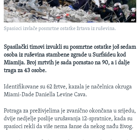
MAGAZIN
O GLASU AMERIKE
Spasioci izvlače posmrtne ostatke žrtava iz ruševina.
Learning English
Spasilački timovi izvukli su posmrtne ostatke još sedam
PRATITE NAS
osoba iz ruševina stambene zgrade u Surfsideu kod
Miamija. Broj mrtvih je sada porastao na 90, a i dalje
traga za 43 osobe.
Jezici
Identifikovane su 62 žrtve, kazala je načelnica okruga
Miami-Dade Daniella Levine Cava​.
Potraga za preživjelima je zvanično okončana u srijedu,
dvije nedjelje poslije urušavanja 12-spratnice, kada su
spasioci rekli da više nema šanse da nekog nađu živog.