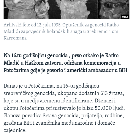
MAGAZIN
O GLASU AMERIKE
Arhivski foto od 12. jula 1995. Optuženik za genocid Ratko
Learning English
Mladić i zapovjednik holandskih snaga u Srebrenici Tom
Karremans.
PRATITE NAS
Na 16.tu godišnjicu genocida , prvo otkako je Ratko
Mladić u Haškom zatvoru, održana komemoracija u
Potočarima gdje je govorio i američki ambasador u BiH
Jezici
Danas je u Potočarima, na 16-tu godišnjicu
srebreničkog genocida, ukopano dodatnih 613 žrtava,
koje su u medjuvremenu identificirane. Dženazi i
ukopu Potočarima prisustvovalo je blizu 50.000 ljudi,
članova porodica žrtava genocida, prijatelja, rodbine,
građana BiH i zvaničnika međunarodne i domaće
zajednice.