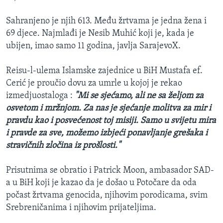
Sahranjeno je njih 613. Među žrtvama je jedna žena i
69 djece. Najmlađi je Nesib Muhić koji je, kada je
ubijen, imao samo 11 godina, javlja SarajevoX.
Reisu-l-ulema Islamske zajednice u BiH Mustafa ef.
Cerić je proučio dovu za umrle u kojoj je rekao
izmedjuostaloga :
"Mi se sjećamo, ali ne sa željom za
osvetom i mržnjom. Za nas je sjećanje molitva za mir i
pravdu kao i posvećenost toj misiji. Samo u svijetu mira
i pravde za sve, možemo izbjeći ponavljanje grešaka i
stravičnih zločina iz prošlosti."
Prisutnima se obratio i Patrick Moon, ambasador SAD-
a u BiH koji je kazao da je došao u Potočare da oda
počast žrtvama genocida, njihovim porodicama, svim
Srebreničanima i njihovim prijateljima.