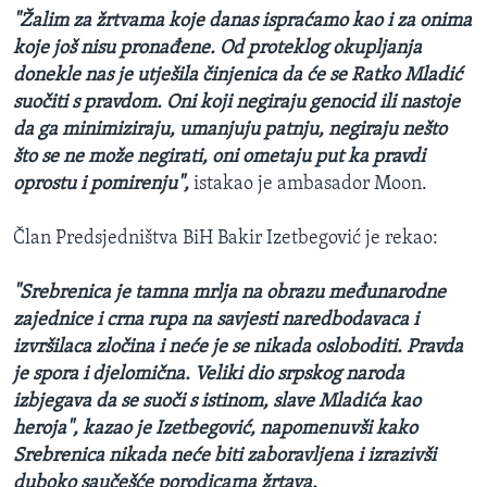
"Žalim za žrtvama koje danas ispraćamo kao i za onima
koje još nisu pronađene. Od proteklog okupljanja
donekle nas je utješila činjenica da će se Ratko Mladić
suočiti s pravdom. Oni koji negiraju genocid ili nastoje
da ga minimiziraju, umanjuju patnju, negiraju nešto
što se ne može negirati, oni ometaju put ka pravdi
oprostu i pomirenju",
istakao je ambasador Moon.
Član Predsjedništva BiH Bakir Izetbegović je rekao:
"Srebrenica je tamna mrlja na obrazu međunarodne
zajednice i crna rupa na savjesti naredbodavaca i
izvršilaca zločina i neće je se nikada osloboditi. Pravda
je spora i djelomična. Veliki dio srpskog naroda
izbjegava da se suoči s istinom, slave Mladića kao
heroja", kazao je Izetbegović, napomenuvši kako
Srebrenica nikada neće biti zaboravljena i izrazivši
duboko saučešće porodicama žrtava.