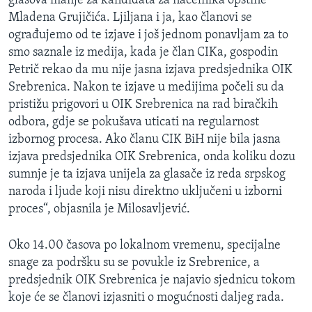
glasova manje za kandidata za načelnika opštine
Mladena Grujičića. Ljiljana i ja, kao članovi se
ograđujemo od te izjave i još jednom ponavljam za to
smo saznale iz medija, kada je član CIKa, gospodin
Petrič rekao da mu nije jasna izjava predsjednika OIK
Srebrenica. Nakon te izjave u medijima počeli su da
pristižu prigovori u OIK Srebrenica na rad biračkih
odbora, gdje se pokušava uticati na regularnost
izbornog procesa. Ako članu CIK BiH nije bila jasna
izjava predsjednika OIK Srebrenica, onda koliku dozu
sumnje je ta izjava unijela za glasače iz reda srpskog
naroda i ljude koji nisu direktno uključeni u izborni
proces“, objasnila je Milosavljević.
Oko 14.00 časova po lokalnom vremenu, specijalne
snage za podršku su se povukle iz Srebrenice, a
predsjednik OIK Srebrenica je najavio sjednicu tokom
koje će se članovi izjasniti o mogućnosti daljeg rada.