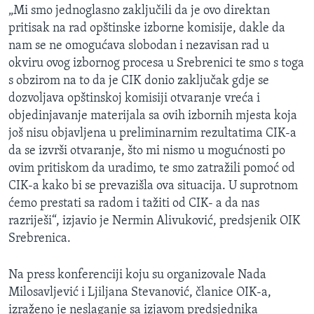
„Mi smo jednoglasno zaključili da je ovo direktan
pritisak na rad opštinske izborne komisije, dakle da
nam se ne omogućava slobodan i nezavisan rad u
okviru ovog izbornog procesa u Srebrenici te smo s toga
s obzirom na to da je CIK donio zaključak gdje se
dozvoljava opštinskoj komisiji otvaranje vreća i
objedinjavanje materijala sa ovih izbornih mjesta koja
još nisu objavljena u preliminarnim rezultatima CIK-a
da se izvrši otvaranje, što mi nismo u mogućnosti po
ovim pritiskom da uradimo, te smo zatražili pomoć od
CIK-a kako bi se prevazišla ova situacija. U suprotnom
ćemo prestati sa radom i tažiti od CIK- a da nas
razriješi“, izjavio je Nermin Alivuković, predsjenik OIK
Srebrenica.
Na press konferenciji koju su organizovale Nada
Milosavljević i Ljiljana Stevanović, članice OIK-a,
izraženo je neslaganje sa izjavom predsjednika