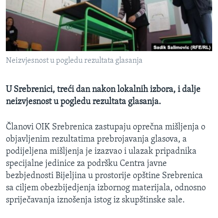
MAGAZIN
O GLASU AMERIKE
Learning English
Neizvjesnost u pogledu rezultata glasanja
PRATITE NAS
U Srebrenici, treći dan nakon lokalnih izbora, i dalje
neizvjesnost u pogledu rezultata glasanja.
Jezici
Članovi OIK Srebrenica zastupaju oprečna mišljenja o
objavljenim rezultatima prebrojavanja glasova, a
podijeljena mišljenja je izazvao i ulazak pripadnika
specijalne jedinice za podršku Centra javne
bezbjednosti Bijeljina u prostorije opštine Srebrenica
sa ciljem obezbijedjenja izbornog materijala, odnosno
spriječavanja iznošenja istog iz skupštinske sale.