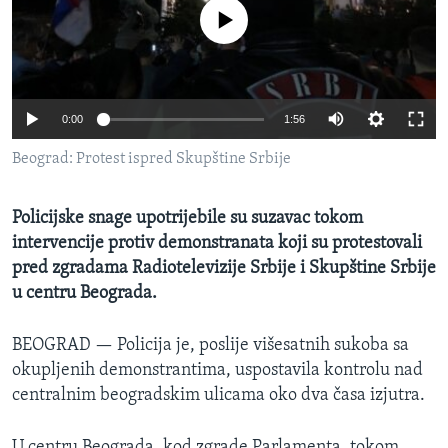
MAGAZIN
No media source currently available
O GLASU AMERIKE
Learning English
0:00
1:56
Beograd: Protest ispred Skupštine Srbije
PRATITE NAS
Policijske snage upotrijebile su suzavac tokom
intervencije protiv demonstranata koji su protestovali
Jezici
pred zgradama Radiotelevizije Srbije i Skupštine Srbije
u centru Beograda.
BEOGRAD —
Policija je, poslije višesatnih sukoba sa
okupljenih demonstrantima, uspostavila kontrolu nad
centralnim beogradskim ulicama oko dva časa izjutra.
U centru Beograda, kod zgrade Parlamenta, tokom