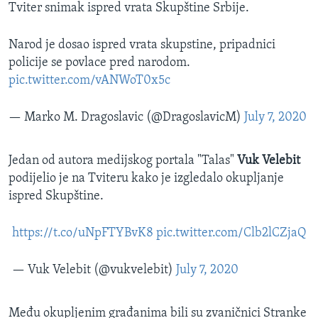
Tviter snimak ispred vrata Skupštine Srbije.
Narod je dosao ispred vrata skupstine, pripadnici
policije se povlace pred narodom.
pic.twitter.com/vANWoT0x5c
— Marko M. Dragoslavic (@DragoslavicM)
July 7, 2020
Jedan od autora medijskog portala "Talas"
Vuk Velebit
podijelio je na Tviteru kako je izgledalo okupljanje
ispred Skupštine.
https://t.co/uNpFTYBvK8
pic.twitter.com/Clb2lCZjaQ
— Vuk Velebit (@vukvelebit)
July 7, 2020
Među okupljenim građanima bili su zvaničnici Stranke