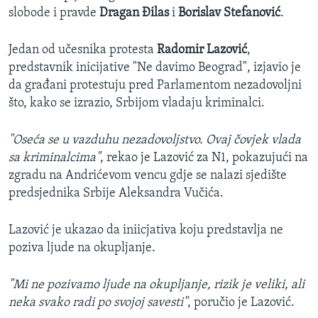
slobode i pravde
Dragan Đilas
i
Borislav Stefanović
.
Jedan od učesnika protesta
Radomir Lazović
,
predstavnik inicijative "Ne davimo Beograd", izjavio je
da građani protestuju pred Parlamentom nezadovoljni
što, kako se izrazio, Srbijom vladaju kriminalci.
"Oseća se u vazduhu nezadovoljstvo. Ovaj čovjek vlada
sa kriminalcima"
, rekao je Lazović za N1, pokazujući na
zgradu na Andrićevom vencu gdje se nalazi sjedište
predsjednika Srbije Aleksandra Vučića.
Lazović je ukazao da iniicjativa koju predstavlja ne
poziva ljude na okupljanje.
"Mi ne pozivamo ljude na okupljanje, rizik je veliki, ali
neka svako radi po svojoj savesti"
, poručio je Lazović.