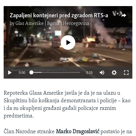
Zapaljeni kontejneri pred zgradom RTS-a
by
Glas Amerike | Bosna i Hercegovina
No media source currently available
0:00
0:15
Repoterka Glasa Amerike javila je da je na ulazu u
Skupštinu bilo koškanja demonstranata i policije – kao
i da su okupljeni građani gađali policajce raznim
predmetima.
Član Narodne stranke
Marko Dragoslavić
postavio je na