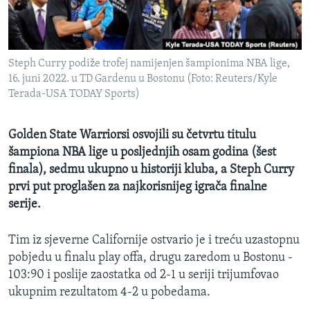
MAGAZIN
O GLASU AMERIKE
Steph Curry podiže trofej namijenjen šampionima NBA lige,
Learning English
16. juni 2022. u TD Gardenu u Bostonu (Foto: Reuters/Kyle
Terada-USA TODAY Sports)
PRATITE NAS
Golden State Warriorsi osvojili su četvrtu titulu
šampiona NBA lige u posljednjih osam godina (šest
finala), sedmu ukupno u historiji kluba, a Steph Curry
Jezici
prvi put proglašen za najkorisnijeg igrača finalne
serije.
Tim iz sjeverne Californije ostvario je i treću uzastopnu
pobjedu u finalu play offa, drugu zaredom u Bostonu -
103:90 i poslije zaostatka od 2-1 u seriji trijumfovao
ukupnim rezultatom 4-2 u pobedama.