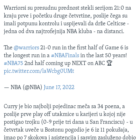
Warriorsi su presudnu prednost stekli serijom 21:0 na
kraju prve i početku druge četvrtine, poslije čega su
imali potpunu kontrolu i uspijevali da drže Celticse -
jedna od dva najtrofejnija NBA kluba - na distanci.
The
@warriors
21-0 run in the first half of Game 6 is
the longest run in a
#NBAFinals
in the last 50 years!
#NBA75
2nd half coming up NEXT on ABC 🏆
pic.twitter.com/laWcbg0UMt
— NBA (@NBA)
June 17, 2022
Curry je bio najbolji pojedinac meča sa 34 poena, a
poslije prve play off utakmice u karijeri u kojoj nije
postigao trojku (0-9 prije tri dana u San Franciscu) - u
četvrtak uveče u Bostonu pogodio je 6 iz 11 pokušaja,
imao po 7 skokova i asistencija i sasvim zasluženo dobio