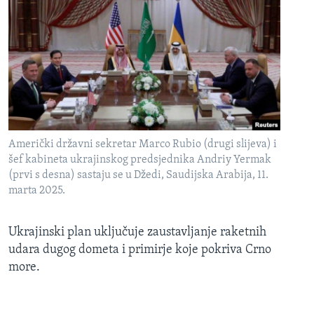
Američki državni sekretar Marco Rubio (drugi slijeva) i
šef kabineta ukrajinskog predsjednika Andriy Yermak
(prvi s desna) sastaju se u Džedi, Saudijska Arabija, 11.
marta 2025.
Ukrajinski plan uključuje zaustavljanje raketnih
udara dugog dometa i primirje koje pokriva Crno
more.