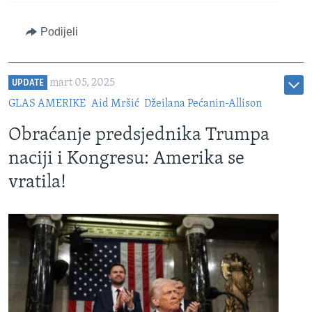
Podijeli
mart 05, 2025
UPDATE
GLAS AMERIKE
Aid Mršić
Džeilana Pećanin-Allison
Obraćanje predsjednika Trumpa
naciji i Kongresu: Amerika se
vratila!