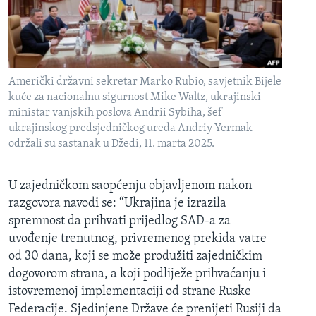
Američki državni sekretar Marko Rubio, savjetnik Bijele
kuće za nacionalnu sigurnost Mike Waltz, ukrajinski
ministar vanjskih poslova Andrii Sybiha, šef
ukrajinskog predsjedničkog ureda Andriy Yermak
održali su sastanak u Džedi, 11. marta 2025.
U zajedničkom saopćenju objavljenom nakon
razgovora navodi se: “Ukrajina je izrazila
spremnost da prihvati prijedlog SAD-a za
uvođenje trenutnog, privremenog prekida vatre
od 30 dana, koji se može produžiti zajedničkim
dogovorom strana, a koji podliježe prihvaćanju i
istovremenoj implementaciji od strane Ruske
Federacije. Sjedinjene Države će prenijeti Rusiji da