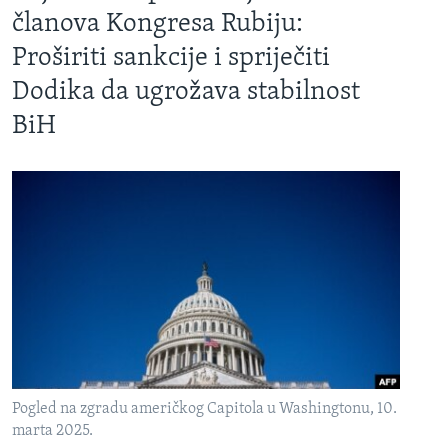
članova Kongresa Rubiju:
Proširiti sankcije i spriječiti
Dodika da ugrožava stabilnost
BiH
Pogled na zgradu američkog Capitola u Washingtonu, 10.
marta 2025.