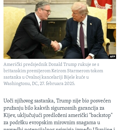
Američki predsjednik Donald Trump rukuje se s
britanskim premijerom Keirom Starmerom tokom
sastanka u Ovalnoj kancelariji Bijele kuće u
Washingtonu, DC, 27. februara 2025.
Uoči njihovog sastanka, Trump nije bio posvećen
pružanju bilo kakvih sigurnosnih garancija za
Kijev, uključujući predloženi američki "backstop"
za podršku evropskim mirovnim snagama u