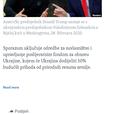
Američki predsjednik Donald Trump sastaje se s
ukrajinskim predsjednikom Volodimirom Zelenskim u
Bijeloj kući u Washingtonu, 28. februara 2025.
Sporazum uključuje odredbe za suvlasništvo i
upravljanje poslijeratnim fondom za obnovu
Ukrajine, kojem će Ukrajina dodijeliti 50%
budućih prihoda od prirodnih resursa zemlje.
Read more
Podijeli