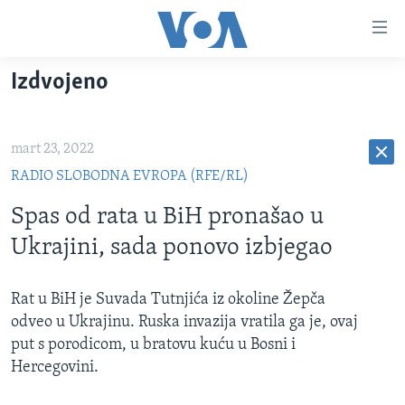
Linkovi
Pređi
na
Izdvojeno
glavni
TV PROGRAM
sadržaj
VIDEO
Pređi
mart 23, 2022
na
FOTOGRAFIJE DANA
glavnu
RADIO SLOBODNA EVROPA (RFE/RL)
VIJESTI
navigaciju
Spas od rata u BiH pronašao u
Idi
NAUKA I TEHNOLOGIJA
SJEDINJENE AMERIČKE DRŽAVE
Ukrajini, sada ponovo izbjegao
na
SPECIJALNI PROJEKTI
BOSNA I HERCEGOVINA
pretragu
KORUPCIJA
SVIJET
Rat u BiH je Suvada Tutnjića iz okoline Žepča
odveo u Ukrajinu. Ruska invazija vratila ga je, ovaj
SLOBODA MEDIJA
put s porodicom, u bratovu kuću u Bosni i
ŽENSKA STRANA
Hercegovini.
IZBJEGLIČKA STRANA