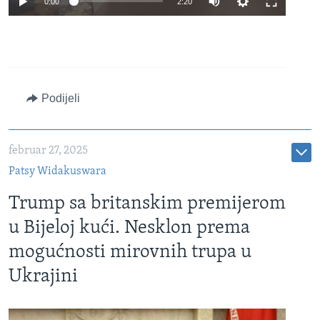
0:00
2:20
240p
360p
480p
Auto
240p
360p
480p
Podijeli
720p
720p
810p
810p
februar 27, 2025
Patsy Widakuswara
Trump sa britanskim premijerom
u Bijeloj kući. Nesklon prema
mogućnosti mirovnih trupa u
Ukrajini