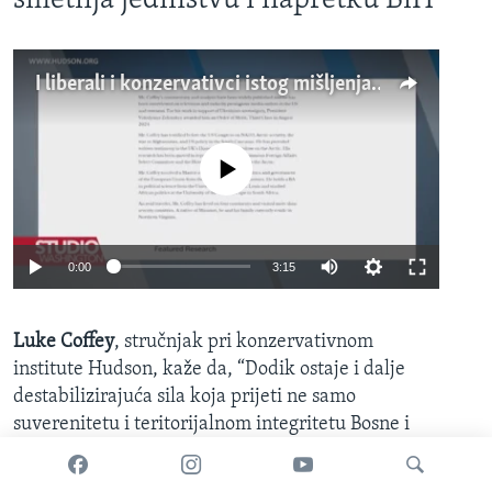
smetnja jedinstvu i napretku BiH
I liberali i konzervativci istog mišljenja: Dodik je kontinuirana smetnja jedinstvu i napretku BiH
No media source currently available
Auto
0:00
3:15
240p
Luke Coffey
, stručnjak pri konzervativnom
360p
institute Hudson, kaže da, “Dodik ostaje i dalje
480p
Auto
240p
360p
480p
destabilizirajuća sila koja prijeti ne samo
720p
suverenitetu i teritorijalnom integritetu Bosne i
720p
810p
Herzegovine, nego i šire,, tj. stabilnosti cijelog
810p
Balkana i Evrope.