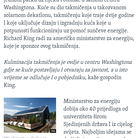
jednom parku uz rijeku Potomac u samom centru
Washingtona. Kuće su dio takmičenja u takozvanom
solarnom dekatlonu, takmičenju koje traje dvije godine
I koje uključuje dizajn i izgradnju kuća koje u
potpunosti funkcioniraju uz pomoć sunčeve energije.
Richard King radi za američko ministarstvo za energiju,
koje je sponzor ovog takmičenja.
Kulminacija takmičenja je ovdje u centru Washingtona
gdje se kuće postavljaju I otvaraju za javnost, a u isto
vrijeme se odlučuje I o pobjedniku
, kaže gospodin
King.
Ministarstvo za energiju
dobija oko 40 prijedloga od
univerziteta širom
Sjedinjenih država I iz cijelog
svijeta. Najboljim idejama se