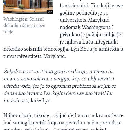
funkcionalni. Tim koji je ove
godine pobijedio je sa
Washington: Solarni
univerziteta Maryland
dekatlon donosi nove
nadomak Washingtona I
ideje
privukao je pažnju sudija jer
je njihova kuća integrirala
nekoliko solarnih tehnologija. Lyn Khuu je arhitekta u
timu univerziteta Maryland.
Željeli smo stvoriti integrativni dizajn, umjesto da
imamo samo solarnu energiju, koji će uključivati I
uštedu vode, jer je to ogroman problem sa kojim se
danas suočavamo I sa kojim ćemo se suočavati I u
budućnosti,
kaže Lyn.
Njihov dizajn također uključuje I vrstu mikro močvare
kod samog kupatila koja na prirodan način prerađuje