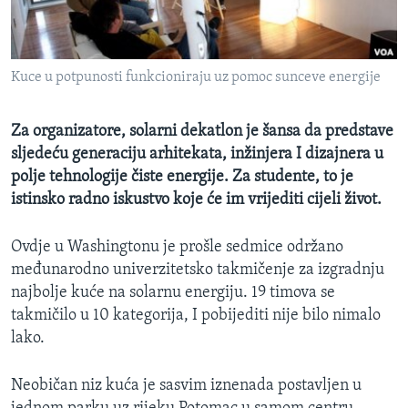
MAGAZIN
O GLASU AMERIKE
Kuce u potpunosti funkcioniraju uz pomoc sunceve energije
Learning English
Za organizatore, solarni dekatlon je šansa da predstave
PRATITE NAS
sljedeću generaciju arhitekata, inžinjera I dizajnera u
polje tehnologije čiste energije. Za studente, to je
istinsko radno iskustvo koje će im vrijediti cijeli život.
Jezici
Ovdje u Washingtonu je prošle sedmice održano
međunarodno univerzitetsko takmičenje za izgradnju
najbolje kuće na solarnu energiju. 19 timova se
takmičilo u 10 kategorija, I pobijediti nije bilo nimalo
lako.
Neobičan niz kuća je sasvim iznenada postavljen u