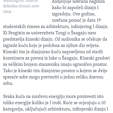
Washington: Solarni
dodjeljuje novčana nagrada
dekatlon donosi nove
kako bi započeli dizajn I
ideje
izgradnju. Ove godine,
novčana pomoć je data 19
studentskih timova za arhitekturu, inžinjering I dizajn.
Xi Fengixin sa univerziteta Tongi u Šangaju nam
predstavlja kineski dizajn. Od sudionika se očekuje da
izgrade kuću koja je podobna za njihov dio svijeta.
Kineski tim je dizajnirao kuću napravljenu od starih
kontejnera za prevoz iz luke u Šangaju. Kineski gradovi
sa velikim brojem stanovnika imaju ograničen prostor.
Tako je kineski tim dizajnirao prostor u kojem se dvije
spavaće sobe mogu pretvoriti u jednu veliku dnevnu
sobu.
Svaka kuća na sunčevu energiju mora proizvesti isto
toliko energije koliko je I troši. Kuće se ocjenjuju u 10
kategorija, uključujući arhitekturu, inžinjerski dizajn I