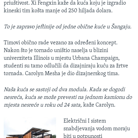
priuštivost. Xi Fengxin kaže da kuća koju je izgradio
kineski tim košta manje od 250 hiljada dolara.
To je zapravo jeftinije od jedne obične kuće u Šangaju.
Timovi obično rade vezano za određeni koncept.
Nakon što je tornado uništio naselja u blizini
univerziteta Illinois u mjestu Urbana Champaign,
studenti su tamo odlučili da dizajniraju kuću za žrtve
tornada. Carolyn Mesha je dio dizajnerskog tima.
Naša kuća se sastoji od dva modula. Kada se dogodi
nesreća, kuća se može prevesti na jednom kamionu do
mjesta nesreće u roku od 24 sata,
kaže Carolyn.
Električni I sistem
snabdjevanja vodom moraju
biti u potpunosti