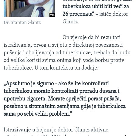
tuberkuloza ubiti biti veći za
26 procenata“ –
ističe doktor
Glantz.
Dr. Stanton Glantz
On vjeruje da bi rezultati
istraživanja, prvog u svijetu o direktnoj povezanosti
pušenja i obolijevanja od tuberkuloze, trebalo da budu
od velike koristi svima onima koji vode borbu protiv
tuberkuloze. U tom kontekstu on dodaje:
„Apsulutno je sigurno - ako želite kontrolirati
tuberkulozu morate kontrolirati preradu duvana i
upotrebu cigareta. Morate spriječiti porast pušača,
posebno u siromašnim zemljama gdje je tuberkuloza
sama po sebi veliki problem.“
Istraživanje u kojem je doktor Glantz aktivno