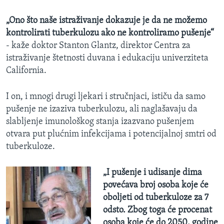
„Ono što naše istraživanje dokazuje je da ne možemo
kontrolirati tuberkulozu ako ne kontroliramo pušenje“
- kaže doktor Stanton Glantz, direktor Centra za
istraživanje štetnosti duvana i edukaciju univerziteta
California.
I on, i mnogi drugi ljekari i stručnjaci, ističu da samo
pušenje ne izaziva tuberkulozu, ali naglašavaju da
slabljenje imunološkog stanja izazvano pušenjem
otvara put plućnim infekcijama i potencijalnoj smtri od
tuberkuloze.
„I pušenje i udisanje dima
povećava broj osoba koje će
oboljeti od tuberkuloze za 7
odsto. Zbog toga će procenat
osoba koje će do 2050. godine