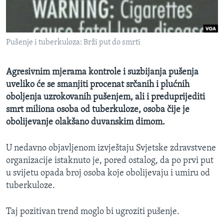
MAGAZIN
O GLASU AMERIKE
Pušenje i tuberkuloza: Brži put do smrti
Learning English
Agresivnim mjerama kontrole i suzbijanja pušenja
PRATITE NAS
uveliko će se smanjiti procenat srčanih i plućnih
oboljenja uzrokovanih pušenjem, ali i preduprijediti
smrt miliona osoba od tuberkuloze, osoba čije je
obolijevanje olakšano duvanskim dimom.
Jezici
U nedavno objavljenom izvještaju Svjetske zdravstvene
organizacije istaknuto je, pored ostalog, da po prvi put
u svijetu opada broj osoba koje obolijevaju i umiru od
tuberkuloze.
Taj pozitivan trend moglo bi ugroziti pušenje.