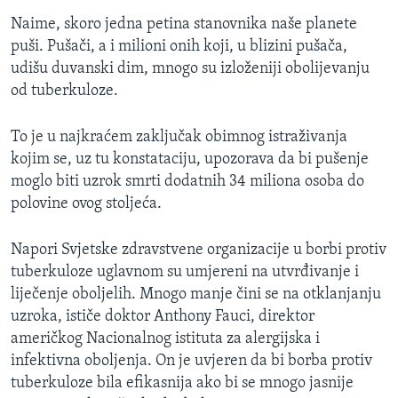
Naime, skoro jedna petina stanovnika naše planete
puši. Pušači, a i milioni onih koji, u blizini pušača,
udišu duvanski dim, mnogo su izloženiji obolijevanju
od tuberkuloze.
To je u najkraćem zaključak obimnog istraživanja
kojim se, uz tu konstataciju, upozorava da bi pušenje
moglo biti uzrok smrti dodatnih 34 miliona osoba do
polovine ovog stoljeća.
Napori Svjetske zdravstvene organizacije u borbi protiv
tuberkuloze uglavnom su umjereni na utvrđivanje i
liječenje oboljelih. Mnogo manje čini se na otklanjanju
uzroka, ističe doktor Anthony Fauci, direktor
američkog Nacionalnog istituta za alergijska i
infektivna oboljenja. On je uvjeren da bi borba protiv
tuberkuloze bila efikasnija ako bi se mnogo jasnije