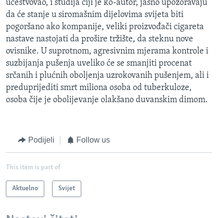
učestvovao, i studija čiji je ko-autor, jasno upozoravaju
da će stanje u siromašnim dijelovima svijeta biti
pogoršano ako kompanije, veliki proizvođači cigareta
nastave nastojati da prošire tržište, da steknu nove
ovisnike. U suprotnom, agresivnim mjerama kontrole i
suzbijanja pušenja uveliko će se smanjiti procenat
srčanih i plućnih oboljenja uzrokovanih pušenjem, ali i
preduprijediti smrt miliona osoba od tuberkuloze,
osoba čije je obolijevanje olakšano duvanskim dimom.
Podijeli
Follow us
This item is part of
Aktuelno
Svijet