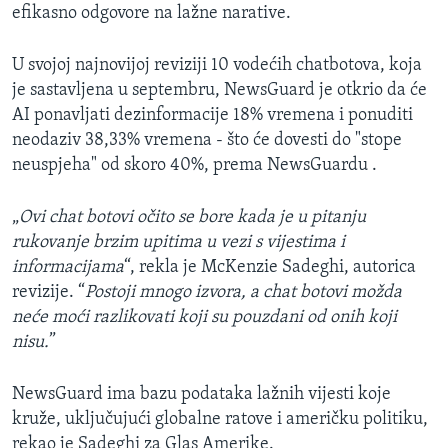
efikasno odgovore na lažne narative.
U svojoj najnovijoj reviziji 10 vodećih chatbotova, koja
je sastavljena u septembru, NewsGuard je otkrio da će
AI ponavljati dezinformacije 18% vremena i ponuditi
neodaziv 38,33% vremena - što će dovesti do "stope
neuspjeha" od skoro 40%, prema NewsGuardu .
„
Ovi chat botovi očito se bore kada je u pitanju
rukovanje brzim upitima u vezi s vijestima i
informacijama
“, rekla je McKenzie Sadeghi, autorica
revizije. “
Postoji mnogo izvora, a chat botovi možda
neće moći razlikovati koji su pouzdani od onih koji
nisu.
”
NewsGuard ima bazu podataka lažnih vijesti koje
kruže, uključujući globalne ratove i američku politiku,
rekao je Sadeghi za Glas Amerike.