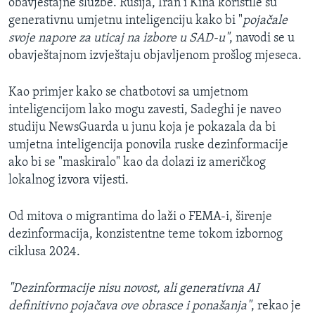
obavještajne službe. Rusija, Iran i Kina koristile su
generativnu umjetnu inteligenciju kako bi "
pojačale
svoje napore za uticaj na izbore u SAD-u"
, navodi se u
obavještajnom izvještaju objavljenom prošlog mjeseca.
Kao primjer kako se chatbotovi sa umjetnom
inteligencijom lako mogu zavesti, Sadeghi je naveo
studiju NewsGuarda u junu koja je pokazala da bi
umjetna inteligencija ponovila ruske dezinformacije
ako bi se "maskiralo" kao da dolazi iz američkog
lokalnog izvora vijesti.
Od mitova o migrantima do laži o FEMA-i, širenje
dezinformacija, konzistentne teme tokom izbornog
ciklusa 2024.
"Dezinformacije nisu novost, ali generativna AI
definitivno pojačava ove obrasce i ponašanja"
, rekao je