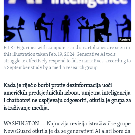
MAGAZIN
O GLASU AMERIKE
Learning English
FILE - Figurines with computers and smartphones are seen in
PRATITE NAS
this illustration taken Feb. 19, 2024. Generative AI tools
struggle to effectively respond to false narratives, according to
a September study by a media research group.
Jezici
Kada je riječ o borbi protiv dezinformacija uoči
američkih predsjedničkih izbora, umjetna inteligencija
i chatbotovi ne uspijevaju odgovoriti, otkrila je grupa za
istraživanje medija.
WASHINGTON —
Najnovija revizija istraživačke grupe
NewsGuard otkrila je da se generativni AI alati bore da