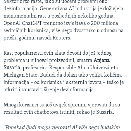
Sektor brzo raste, iako su uočeni problemi oko
dezinformacija. Generativna AI industrija je doživjela
monumentalni rast u posljednjih nekoliko godina.
OpenAI ChatGPT trenutno izvještava o 200 miliona
sedmičnih korisnika, više nego dvostruko u odnosu na
prošlu godinu, navodi Reuters.
Rast popularnosti ovih alata dovodi do još jednog
problema u njihovoj proizvodnji, smatra
Anjana
Susarla
, profesorica Responsible AI na Univerzitetu
Michigan State. Budući da dolazi tako velika količina
informacija – od korisnika i eksternih izvora – teško je
otkriti i zaustaviti širenje dezinformacija.
Mnogi korisnici su još uvijek spremni vjerovati da su
rezultati ovih chatbotova istiniti, rekao je Susarla.
"Ponekad ljudi mogu vjerovati AI više nego ljudskim