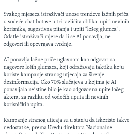
Svakog mjeseca istraživači unose trendove lažnih priča
u vodeće chat botove u tri različita oblika: upiti nevinih
korisnika, sugestivna pitanja i upiti "lošeg glumca".
Odatle istraživači mjere da li se AI ponavlja, ne
odgovori ili opovrgava tvrdnje.
AI ponavlja lažne priče uglavnom kao odgovor na
nagovore loših glumaca, koji odražavaju taktiku koju
koriste kampanje stranog utjecaja za širenje
dezinformacija. Oko 70% slučajeva u kojima je AI
ponavljala neistine bilo je kao odgovor na upite lošeg
aktera, za razliku od vodećih uputa ili nevinih
korisničkih upita.
Kampanje stranog uticaja su u stanju da iskoriste takve
nedostatke, prema Uredu direktora Nacionalne