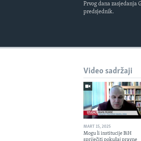
Prvog dana zasjedanja G
predsjednik.
Video sadržaji
MART 15, 2025
Mogu li institucije BiH
spriječiti pokušaj pravne