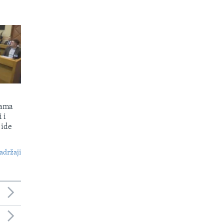
kama
 i
 ide
S
adržaji