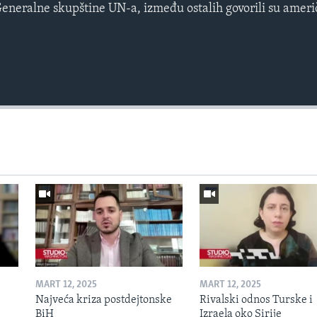
eneralne skupštine UN-a, između ostalih govorili su američ
MART 12, 2025
MART 12, 2025
Najveća kriza postdejtonske
Rivalski odnos Turske i
BiH
Izraela oko Sirije