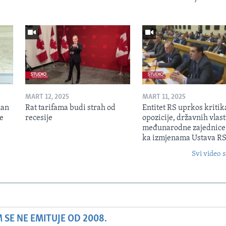
MART 12, 2025
MART 11, 2025
lan
Rat tarifama budi strah od
Entitet RS uprkos kriti
je
recesije
opozicije, državnih vlasti
međunarodne zajednice
ka izmjenama Ustava R
Svi video s
SE NE EMITUJE OD 2008.