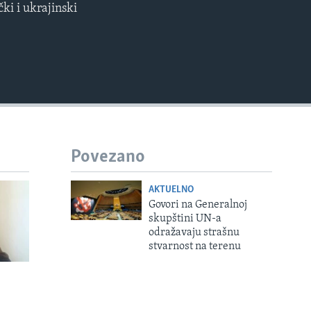
ki i ukrajinski
EMBED
Povezano
AKTUELNO
Govori na Generalnoj
skupštini UN-a
odražavaju strašnu
stvarnost na terenu