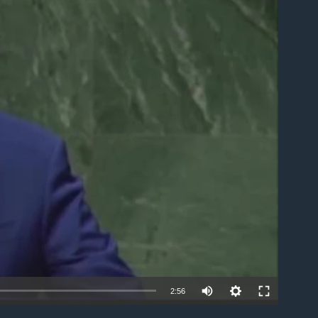
able
2:56