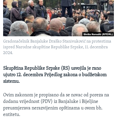
MAGAZIN
O GLASU AMERIKE
Learning English
Gradonačelnik Banjaluke Draško Stanivuković na protestima
PRATITE NAS
ispred Narodne skupštine Republike Srpske, 11. decembra
2024.
Jezici
Skupština Republike Srpske (RS) usvojila je rano
ujutro 12. decembra Prijedlog zakona o budžetskom
sistemu.
Ovim zakonom je propisano da se novac od poreza na
dodanu vrijednost (PDV) iz Banjaluke i Bijeljine
preusmjerava nerazvijenim opštinama u ovom bh.
entitetu.