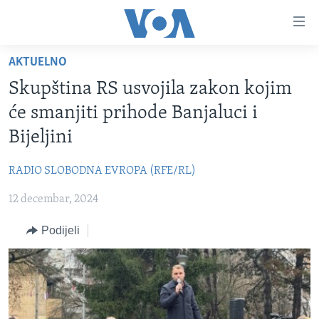
Linkovi
Pređi
na
AKTUELNO
glavni
TV PROGRAM
sadržaj
Skupština RS usvojila zakon kojim
VIDEO
Pređi
će smanjiti prihode Banjaluci i
na
FOTOGRAFIJE DANA
Bijeljini
glavnu
VIJESTI
navigaciju
RADIO SLOBODNA EVROPA (RFE/RL)
Idi
NAUKA I TEHNOLOGIJA
SJEDINJENE AMERIČKE DRŽAVE
na
12 decembar, 2024
SPECIJALNI PROJEKTI
BOSNA I HERCEGOVINA
pretragu
KORUPCIJA
Podijeli
SVIJET
SLOBODA MEDIJA
ŽENSKA STRANA
IZBJEGLIČKA STRANA