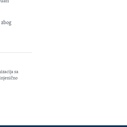
jedan
 zbog
izacija sa
injenično