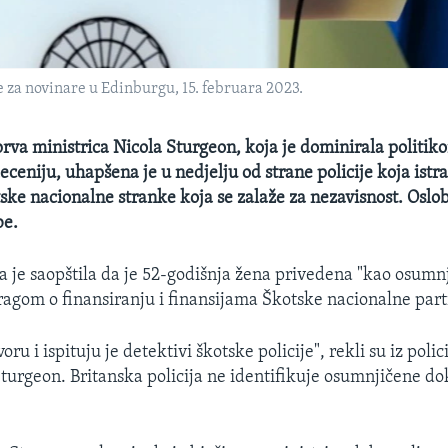
 za novinare u Edinburgu, 15. februara 2023.
prva ministrica Nicola Sturgeon, koja je dominirala politik
eceniju, uhapšena je u nedjelju od strane policije koja istra
ske nacionalne stranke koja se zalaže za nezavisnost. Oslob
be.
ja je saopštila da je 52-godišnja žena privedena "kao osumn
ragom o finansiranju i finansijama Škotske nacionalne parti
oru i ispituju je detektivi škotske policije", rekli su iz polic
turgeon. Britanska policija ne identifikuje osumnjičene d