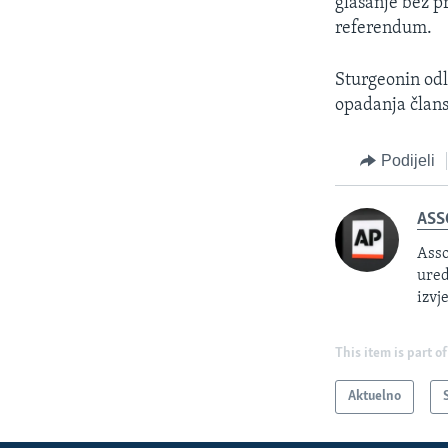
glasanje bez p
referendum.
Sturgeonin od
opadanja člans
Podijeli
ASS
Asso
ured
izvj
This item is part of
Aktuelno