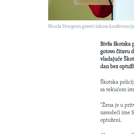
Nicola Sturgeon govori tokom konferencije
Bivša škotska 
gotovo čitavu d
vladajuće Škot
dan bez optuž
Škotska polici
sa tekućom ist
"Žena je u pritv
navodeći ime S
optuženi.