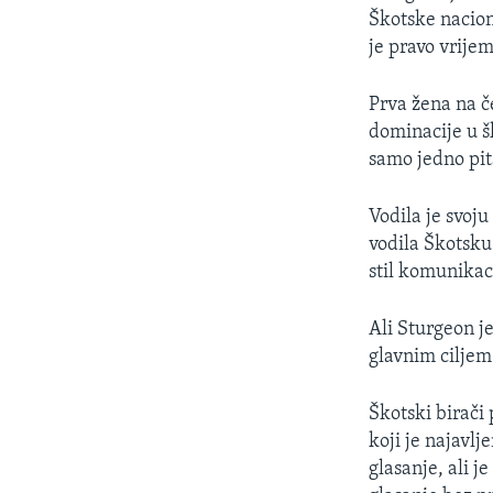
Škotske nacion
je pravo vrije
Prva žena na č
dominacije u š
samo jedno pit
Vodila je svoju
vodila Škotsku
stil komunikac
Ali Sturgeon j
glavnim ciljem 
Škotski birači
koji je najavl
glasanje, ali 