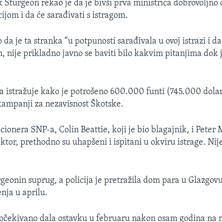
 Sturgeon rekao je da je bivši prva ministrica dobrovoljno o
cijom i da će sarađivati s istragom.
 da je ta stranka “u potpunosti sarađivala u ovoj istrazi i da ć
, nije prikladno javno se baviti bilo kakvim pitanjima dok j
ja istražuje kako je potrošeno 600.000 funti (745.000 dola
ampanji za nezavisnost Škotske.
ionera SNP-a, Colin Beattie, koji je bio blagajnik, i Peter M
ektor, prethodno su uhapšeni i ispitani u okviru istrage. Nij
rgeonin suprug, a policija je pretražila dom para u Glazgo
nja u aprilu.
očekivano dala ostavku u februaru nakon osam godina na m