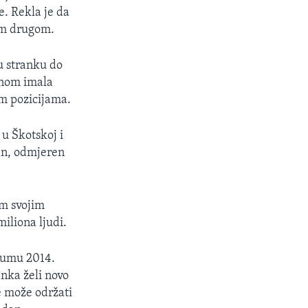
. Rekla je da
kom drugom.
u stranku do
avnom imala
m pozicijama.
 u Škotskoj i
san, odmjeren
im svojim
iliona ljudi.
ndumu 2014.
anka želi novo
e može održati