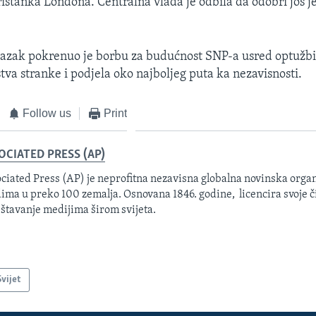
ristanka Londona. Centralna vlada je odbila da odobri još 
lazak pokrenuo je borbu za budućnost SNP-a usred optužbi
tva stranke i podjela oko najboljeg puta ka nezavisnosti.
Follow us
Print
OCIATED PRESS (AP)
ciated Press (AP) je neprofitna nezavisna globalna novinska organ
ima u preko 100 zemalja. Osnovana 1846. godine, licencira svoje č
eštavanje medijima širom svijeta.
Svijet