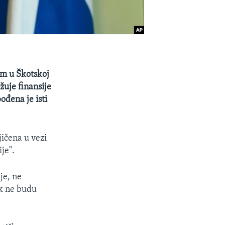
om u Škotskoj
žuje finansije
ođena je isti
jičena u vezi
je".
ije, ne
ok ne budu