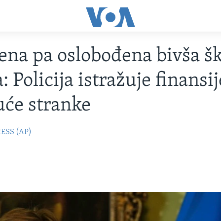
na pa oslobođena bivša š
: Policija istražuje finansij
uće stranke
ESS (AP)