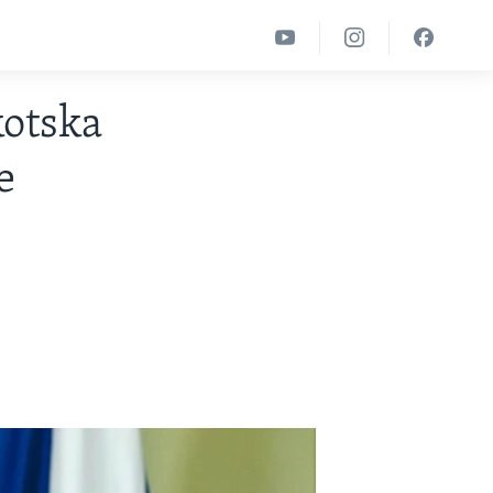
kotska
e