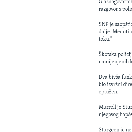
Glasnogovornik
razgovor s poli
SNP je saopštio
dalje. Međutim
toku.”
Škotska polici
namijenjenih k
Dva bivša funkc
bio izvršni dir
optužen.
Murrell je Stu
njegovog hapše
Sturgeon je ne