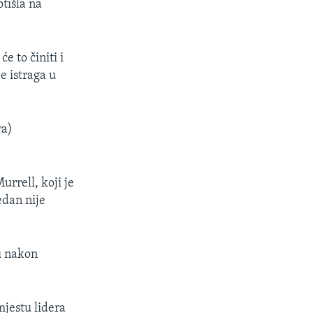
tišla na
e to činiti i
e istraga u
ra)
urrell, koji je
edan nije
vu nakon
jestu lidera