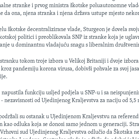
alne stranke i prvog ministra škotske poluautonomne vlade
me da ona, njena stranka i njena država ustupe mjesto ne
elu škotske decentralizirane vlade, Sturgeon je dovela svoj
kotskoj politici i preoblikovala SNP iz stranke koja je ugl
anje u dominantnu vladajuću snagu s liberalnim društveni
 stranku tokom troje izbora u Velikoj Britaniji i dvoje izbora
 kroz pandemiju korona virusa, dobivši pohvale za svoj ja
ije.
e napustila funkciju usljed podjela u SNP-u i sa neispunjen
- nezavisnosti od Ujedinjenog Kraljevstva za naciju od 5,5 m
 podržali su ostanak u Ujedinjenom Kraljevstvu na refere
jen kao odluka koja se donosi samo jednom u generaciji. Str
je Vrhovni sud Ujedinjenog Kraljevstva odlučio da Škotska n