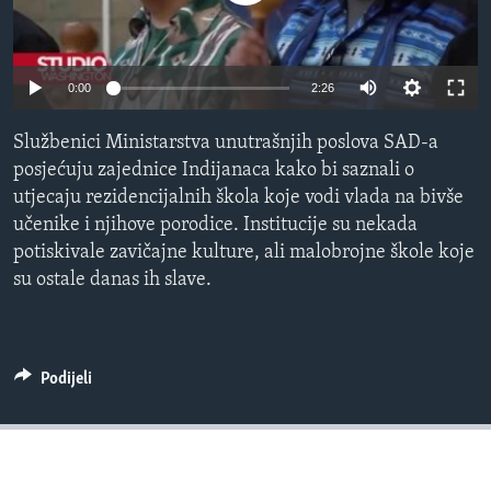
MAGAZIN
O GLASU AMERIKE
0:00
2:26
Learning English
Službenici Ministarstva unutrašnjih poslova SAD-a
posjećuju zajednice Indijanaca kako bi saznali o
PRATITE NAS
utjecaju rezidencijalnih škola koje vodi vlada na bivše
učenike i njihove porodice. Institucije su nekada
potiskivale zavičajne kulture, ali malobrojne škole koje
Jezici
su ostale danas ih slave.
Podijeli