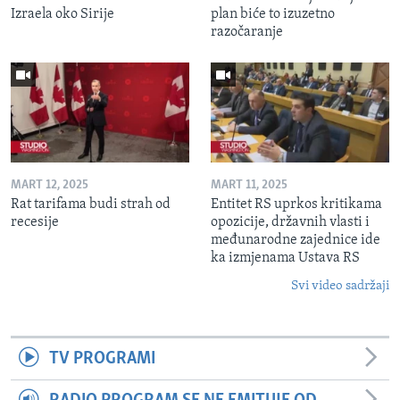
Izraela oko Sirije
plan biće to izuzetno
razočaranje
MART 12, 2025
MART 11, 2025
Rat tarifama budi strah od
Entitet RS uprkos kritikama
recesije
opozicije, državnih vlasti i
međunarodne zajednice ide
ka izmjenama Ustava RS
Svi video sadržaji
TV PROGRAMI