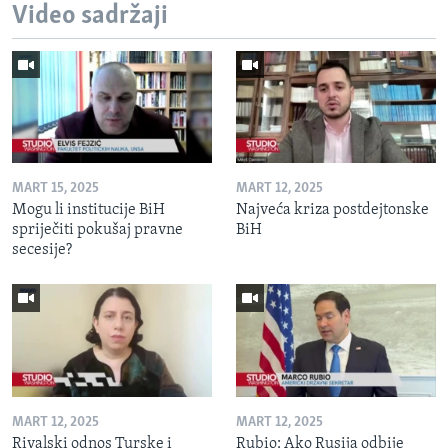
Video sadržaji
MART 15, 2025
MART 12, 2025
Mogu li institucije BiH
Najveća kriza postdejtonske
spriječiti pokušaj pravne
BiH
secesije?
MART 12, 2025
MART 12, 2025
Rivalski odnos Turske i
Rubio: Ako Rusija odbije