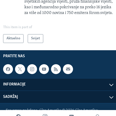
svjetskih agencija vijesti, pruža finansijske vijesti,
kao i međunarodno pokrivanje na preko 16 jezika
za više od 1000 novina i 750 emitera širom svijeta.
This item is part of
Aktuelno
Svijet
PRATITE NAS
INFORMACIJE
SADRŽAJ
Sva prava zadržana. Glas Amerike © 2026 Glas Amerike:
bosnian-service@voanews.com