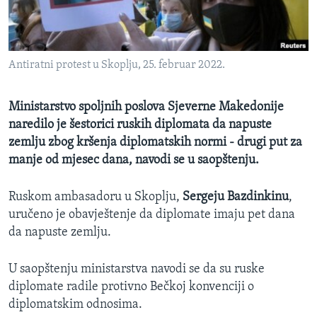
MAGAZIN
O GLASU AMERIKE
Antiratni protest u Skoplju, 25. februar 2022.
Learning English
Ministarstvo spoljnih poslova Sjeverne Makedonije
PRATITE NAS
naredilo je šestorici ruskih diplomata da napuste
zemlju zbog kršenja diplomatskih normi - drugi put za
manje od mjesec dana, navodi se u saopštenju.
Jezici
Ruskom ambasadoru u Skoplju,
Sergeju Bazdinkinu
,
uručeno je obavještenje da diplomate imaju pet dana
da napuste zemlju.
U saopštenju ministarstva navodi se da su ruske
diplomate radile protivno Bečkoj konvenciji o
diplomatskim odnosima.