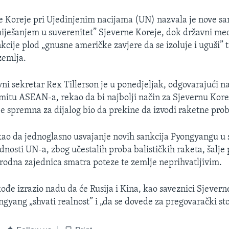
e Koreje pri Ujedinjenim nacijama (UN) nazvala je nove s
iješanjem u suverenitet” Sjeverne Koreje, dok državni medi
kcije plod „gnusne američke zavjere da se izoluje i uguši” 
zemlja.
ni sekretar Rex Tillerson je u ponedjeljak, odgovarajući na
mitu ASEAN-a, rekao da bi najbolji način za Sjevernu Kore
 je spremna za dijalog bio da prekine da izvodi raketne prob
ekao da jednoglasno usvajanje novih sankcija Pyongyangu u
dnosti UN-a, zbog učestalih proba balističkih raketa, šalje
odna zajednica smatra poteze te zemlje neprihvatljivim.
kođe izrazio nadu da će Rusija i Kina, kao saveznici Sjever
gyang „shvati realnost” i „da se dovede za pregovarački sto