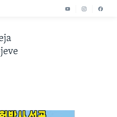
eja
jeve