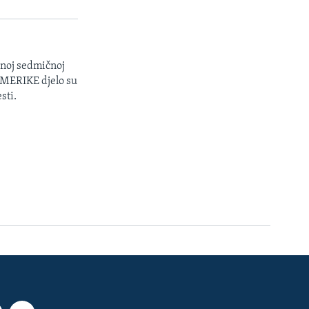
enoj sedmičnoj
 AMERIKE djelo su
sti.