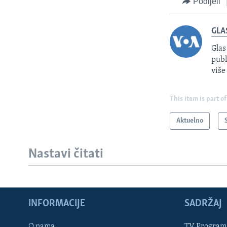
Podijeli
GLA
Glas
publ
više
This item is part of
Aktuelno
Nastavi čitati
INFORMACIJE
SADRŽAJ
Learning English
O nama
TV Program