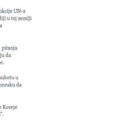
ankcije UN-a
ji u toj zemlji
ta
 pitanja
ju da
e.
 subotu u
 poruku da
ne Koreje
”.