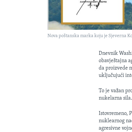
Nova poštanska marka koju je Sjeverna Kor
Dnevnik Washin
obavještajna a
da proizvede m
uključujući int
To je važan pr
nukelarna sila
Istovremeno, P
nuklearnog na
agresivne vojn