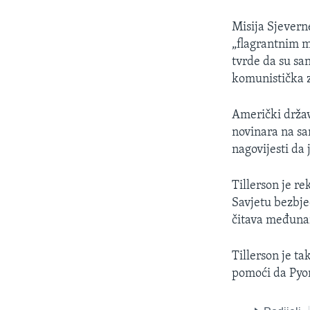
Misija Sjevern
„flagrantnim m
tvrde da su san
komunistička 
Američki držav
novinara na sa
nagovijesti da
Tillerson je r
Savjetu bezbje
čitava međunar
Tillerson je ta
pomoći da Pyon