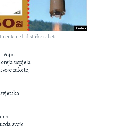
inentalne balističke rakete
a Vojna
Koreja uspjela
svoje rakete,
 svjetska
rama
uzda svoje