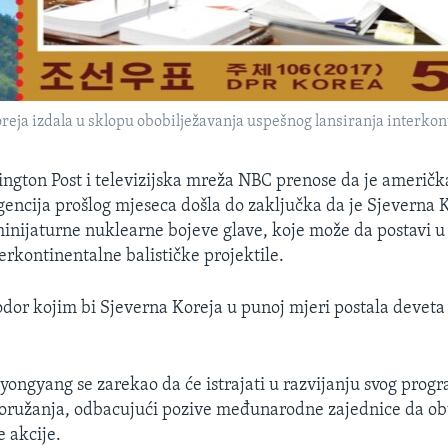
eja izdala u sklopu obobilježavanja uspešnog lansiranja interkont
gton Post i televizijska mreža NBC prenose da je američk
gencija prošlog mjeseca došla do zaključka da je Sjeverna 
inijaturne nuklearne bojeve glave, koje može da postavi u 
erkontinentalne balističke projektile.
odor kojim bi Sjeverna Koreja u punoj mjeri postala deveta
.
yongyang se zarekao da će istrajati u razvijanju svog prog
oružanja, odbacujući pozive međunarodne zajednice da ob
e akcije.