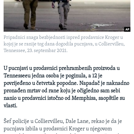
MAGAZIN
O GLASU AMERIKE
Learning English
Pripadnici snaga bezbjednosti ispred prodavnice Kroger u
kojoj je se ranije tog dana dogodila pucnjava, u Colliervilleu,
PRATITE NAS
Tennessee, 23. septembar 2021.
U pucnjavi u prodavnici prehrambenih proizvoda u
Tennesseeu jedna osoba je poginula, a 12 je
Jezici
povrijeđeno u četvrtak popodne. Napadač je naknadno
pronađen mrtav od rane koju je očigledno sam sebi
nanio u prodavnici istočno od Memphisa, saopštile su
vlasti.
Šef policije u Colliervilleu, Dale Lane, rekao je da je
pucnjava izbila u prodavnici Kroger u njegovom